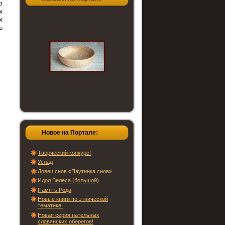
о
х
х
ь
Новое на Портале:
Творческий конкурс!
Услад
Ловец снов «Паутинка снов»
Идол Велеса (большой)
Память Рода
Новые книги по этнической
тематике!
Новая серия нательных
славянских оберегов!