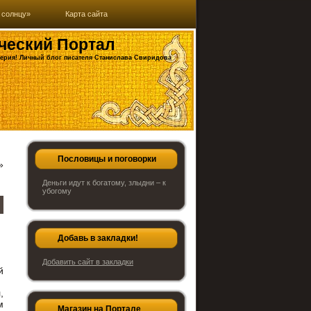
 солнцу»
Карта сайта
ческий Портал
ерия! Личный блог писателя Станислава Свиридова
Пословицы и поговорки
»
Деньги идут к богатому, злыдни – к
убогому
Добавь в закладки!
Добавить сайт в закладки
й
.
,
м
Магазин на Портале