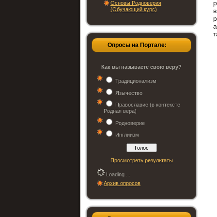
р
Основы Родноверия
(Обучающий курс)
а
т
Опросы на Портале:
Как вы называете свою веру?
Традиционализм
Язычество
Православие (в контексте
Родная вера)
Родноверие
Инглиизм
Просмотреть результаты
Loading ...
Архив опросов