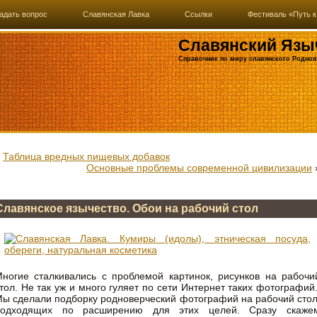
адать вопрос
Славянская Лавка
Ссылки
Фестиваль «Путь к
Славянский Язы
Справочник по миру славянского Роднов
«
Таблица вредных пищевых добавок
Основные проблемы современной цивилизации
Славянское язычество. Обои на рабочий стол
ногие сталкивались с проблемой картинок, рисунков на рабочи
тол. Не так уж и много гуляет по сети Интернет таких фотографий
ы сделали подборку родноверческий фотографий на рабочий стол
подходящих по расширению для этих целей. Сразу скаже