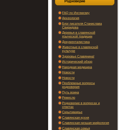
Родноверие
FAQ по Инглиизму
Археология
Блог писателя Станислава
Свиридова
Деревья в славянской
языческой традиции
Документалистика
Животные в славянской
культуре
Здоровье Славянина!
Исторический обзор
Народная медицина
Новости
Новости
Проблемные вопросы
родноверия
Путь воина
Ремесло
Родноверие в вопросах и
ответах
Скрытимирье
Славянская кухня
Славянская низшая мифология
Славянская семья