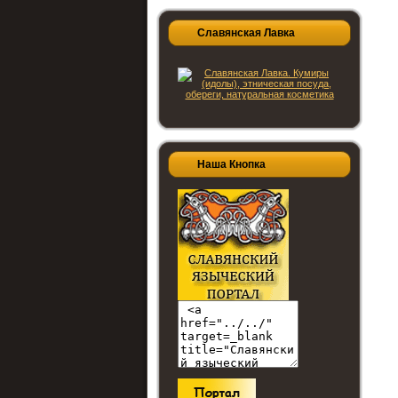
Славянская Лавка
Наша Кнопка