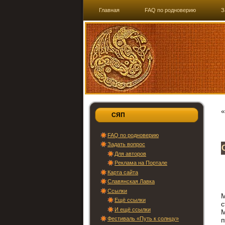
Главная
FAQ по родноверию
З
СЯП
FAQ по родноверию
Задать вопрос
Для авторов
Реклама на Портале
Карта сайта
Славянская Лавка
Ссылки
М
Ещё ссылки
с
И ещё ссылки
М
Фестиваль «Путь к солнцу»