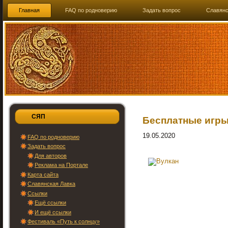
Главная
FAQ по родноверию
Задать вопрос
Славянс
СЯП
Бесплатные игры
19.05.2020
FAQ по родноверию
Задать вопрос
Для авторов
Реклама на Портале
Карта сайта
Славянская Лавка
Ссылки
Ещё ссылки
И ещё ссылки
Фестиваль «Путь к солнцу»