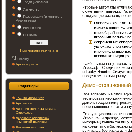
призовых начислений.
Традиционализм
Игровые автоматы отличаю
Язычество
сюжетными линиями. Развл
следующие разновидности 
Православие (в контексте
Родная вера)
классические слот-
минимальным количе
Родноверие
многобарабанные си
Инглиизм
игровыми возможнос
современные аппара
увлекательной сюже
Просмотреть результаты
многочисленные наст
несколько видов рул
Loading ...
Наибольшей популярностью
Архив опросов
Игрософт. Среди них можно 
и Lucky Haunter. Симулят
процентом по выигрышу.
Демонстрационный
Родноверие
Все аппараты на площадке 
FAQ по Инглиизму
тестировать неограниченно
демонстрационному режиму
Археология
понравившийся слот и запу
Блог писателя Станислава
Свиридова
По функциональности полн
Деревья в славянской
Игрок, как и прежде, может
языческой традиции
информационную таблицу в
на кредиты клуба, можно 
Документалистика
выигрыша без риска для ф