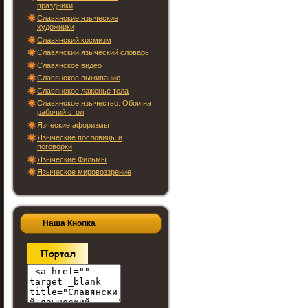
праздники
Славянские языческие
художники
Славянский космизм
Славянский языческий словарь
Славянское видео
Славянское выживание
Славянское лаженье тела
Славянское язычество. Обои на
рабочий стол
Язческие афоризмы
Языческие пословицы и
поговорки
Языческие Фильмы
Языческое мировоззрение
Наша Кнопка