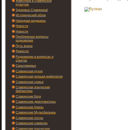
Животные в славянской
культуре
Здоровье Славянина!
Исторический обзор
Народная медицина
Новости
Новости
Проблемные вопросы
родноверия
Путь воина
Ремесло
Родноверие в вопросах и
ответах
Скрытимирье
Славянская кухня
Славянская низшая мифология
Славянская семья
Славянская языческая
библиотека
Славянские Боги
Славянские демотиваторы
Славянские Клипы
Славянские Мультфильмы
Славянские поэты
Славянские символы
Славянские языческие