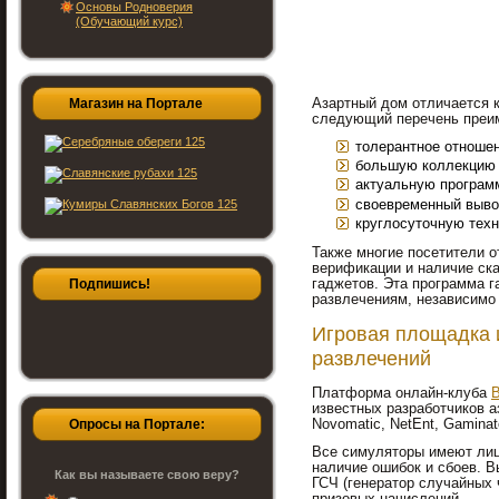
Основы Родноверия
(Обучающий курс)
Магазин на Портале
Азартный дом отличается 
следующий перечень преи
толерантное отношен
большую коллекцию 
актуальную програм
своевременный выво
круглосуточную тех
Также многие посетители о
верификации и наличие ск
гаджетов. Эта программа 
Подпишись!
развлечениям, независимо 
Игровая площадка 
развлечений
Платформа онлайн-клуба
известных разработчиков а
Опросы на Портале:
Novomatic, NetEnt, Gaminat
Все симуляторы имеют лиц
наличие ошибок и сбоев. 
Как вы называете свою веру?
ГСЧ (генератор случайных 