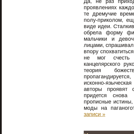
Да, не раз прихо
проявлениях каждо
те дремучие врем
полу-приколом, е
виде идеи. Сталкив
обрела форму фи
мальчики и девоч
лицами, спрашивали
впору спохватиться
не мог счесть 
канцелярского рук
теория божест
пропагандируется,
исконно-языческая
авторы проявят с
придется снова 
прописные истины,
моды на паганого
записи »