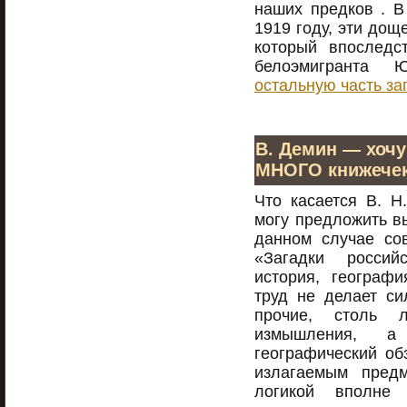
наших предков . В
1919 году, эти дощ
который впоследс
белоэмигранта
остальную часть за
В. Демин — хоч
МНОГО книжечек
Что касается В. Н
могу предложить в
данном случае со
«Загадки россий
история, географи
труд не делает си
прочие, столь 
измышления, а
географический об
излагаемым пред
логикой вполне