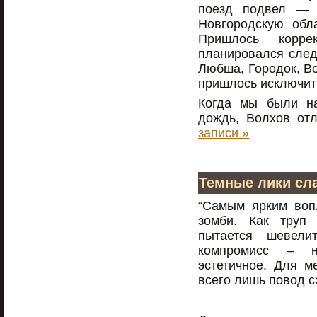
поезд подвел — 
Новгородскую обла
Пришлось корре
планировался след
Любша, Городок, Во
пришлось исключит
Когда мы были на
дождь, Волхов от
записи »
Темные лики сл
“Самым ярким воп
зомби. Как труп 
пытается шевели
компромисс – 
эстетичное. Для м
всего лишь повод с