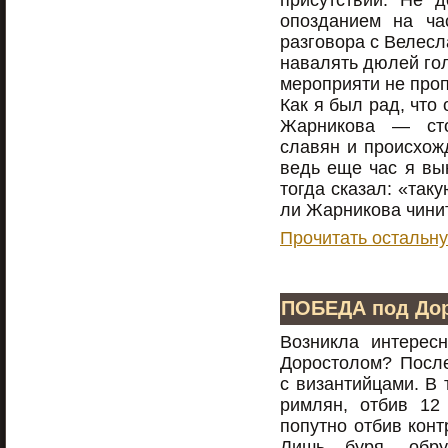
присутствии. Не д
опозданием на ча
разговора с Велесл
навалять дюлей гол
мероприяти не проп
Как я был рад, что
Жарникова — сто
славян и происхож
ведь еще час я вы
тогда сказал: «так
ли Жарникова чини
Прочитать остальну
ПОБЕДА под До
Возникла интерес
Доростолом? После
с византийцами. В 
римлян, отбив 12 
попутно отбив конт
Лишь буря, обру