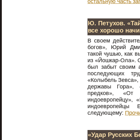
остальную часть за
Ю. Петухов. «Та
все хорошо нач
В своем действите
богов», Юрий Дми
такой чушью, как 
из «Йошкар-Ола». О
был забыт своим а
последующих тру
«Колыбель Зевса»,
державы Гора»,
предков», «От
индоевропейцу», «
индоевропейцы 
следующему:
Прочи
«Удар Русских Б