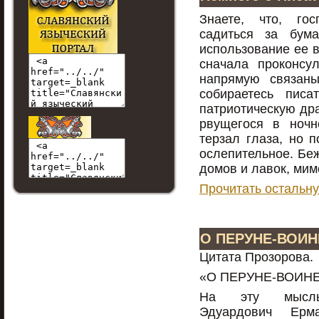
Знаете, что, го
садиться за бума
использование ее в
сначала проконсу
напрямую связаны
собираетесь писа
патриотическую дра
рвущегося в ночн
терзал глаза, но 
ослепительное. Бе
домов и лавок, ми
Прочитать остальну
О ПЕРУНЕ-ВОИН
Цитата Прозорова.
«О ПЕРУНЕ-ВОИН
На эту мысль
Эдуардович Ерма