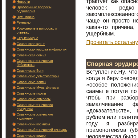
трактует как опасн
Новости
человек редко
Проблемные вопросы
родноверия
закомплексованног
Путь воина
чаще он просто не
Ремесло
какая-то причина,
Родноверие в вопросах и
ответах
ущербным.
Скрытимирье
Прочитать остальну
Славянская кухня
Славянская низшая мифология
Славянская семья
Славянская языческая
Спорная эрудир
библиотека
Славянские Боги
Вступление.Ну, чт
Славянские демотиваторы
когда я беру очере
Славянские Клипы
«особое положени
Славянские Мультфильмы
саамы е потуги по
Славянские поэты
чтобы при разбо
Славянские символы
замалчивание ф
Славянские языческие
праздники
«доказательств»,
Славянские языческие
рублем или политик
художники
году я разбир
Славянский космизм
прамонотеизма (уб
Славянский языческий словарь
человечества было 
Славянское видео