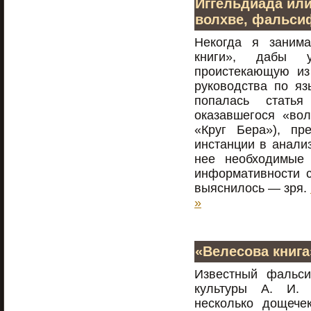
Иггельдиада или
волхве, фальс
Некогда я занима
книги», дабы 
проистекающую из 
руководства по яз
попалась статья
оказавшегося «во
«Круг Бера»), пр
инстанции в анализ
нее необходимые 
информативности с
выяснилось — зря.
»
«Велесова книга
Известный фальси
культуры А. И. 
несколько дощече