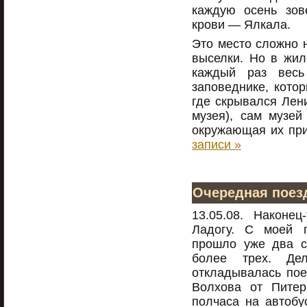
каждую осень зов
крови — Ялкала.
Это место сложно 
выселки. Но в жил
каждый раз весь
заповеднике, котор
где скрывался Лени
музея), сам музей
окружающая их пр
записи »
Очередная поез
13.05.08. Наконе
Ладогу. С моей п
прошло уже два с
более трех. Де
откладывалась пое
Волхова от Питер
полчаса на автобу