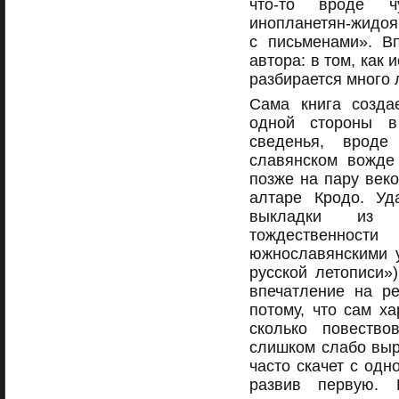
что-то вроде ч
инопланетян-жидоя
с письменами». В
автора: в том, как
разбирается много 
Сама книга созда
одной стороны 
сведенья, вроде
славянском вожде
позже на пару век
алтаре Кродо. Уд
выкладки из 
тождественно
южнославянскими у
русской летописи»
впечатление на ре
потому, что сам ха
сколько повество
слишком слабо выр
часто скачет с одн
развив первую. 