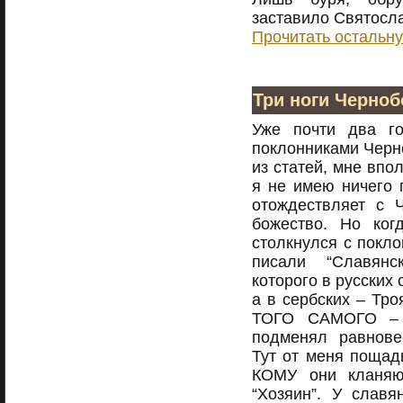
заставило Святосла
Прочитать остальну
Три ноги Черноб
Уже почти два г
поклонниками Черно
из статей, мне впо
я не имею ничего п
отождествляет с Ч
божество. Но ког
столкнулся с покло
писали “Славянс
которого в русских
а в сербских – Тр
ТОГО САМОГО – 
подменял равнове
Тут от меня пощад
КОМУ они кланяю
“Хозяин”. У слав