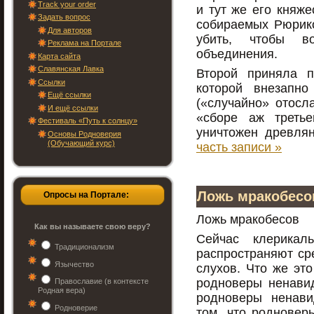
Track your order
и тут же его княже
Задать вопрос
собираемых Рюрик
Для авторов
убить, чтобы во
Реклама на Портале
объединения.
Карта сайта
Славянская Лавка
Второй приняла п
Ссылки
которой внезапно
Ещё ссылки
(«случайно» отосл
И ещё ссылки
«сборе аж треть
Фестиваль «Путь к солнцу»
уничтожен древля
Основы Родноверия
(Обучающий курс)
часть записи »
Ложь мракобесо
Опросы на Портале:
Ложь мракобесов
Как вы называете свою веру?
Сейчас клерикаль
Традиционализм
распространяют ср
Язычество
слухов. Что же это
родноверы ненавид
Православие (в контексте
Родная вера)
родноверы ненави
Родноверие
том, что родновер