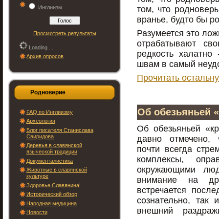
Инглиизм
том, что родноверы
вранье, будто бы р
Разумеется это лож
Просмотреть результаты
отрабатывают сво
Loading ...
редкость халатно
Архив опросов
швам в самый неуд
Прочитать остальну
Родноверие
Об обезьяньей «
FAQ по Инглиизму
Археология
Об обезьяньей «кр
Блог писателя Станислава
Свиридова
давно отмечено, 
Деревья в славянской
почти всегда стре
языческой традиции
комплексы, опр
Документалистика
окружающими люд
Животные в славянской
культуре
внимание на др
Здоровье Славянина!
встречается после
Исторический обзор
сознательно, так 
Народная медицина
внешний раздраж
Новости