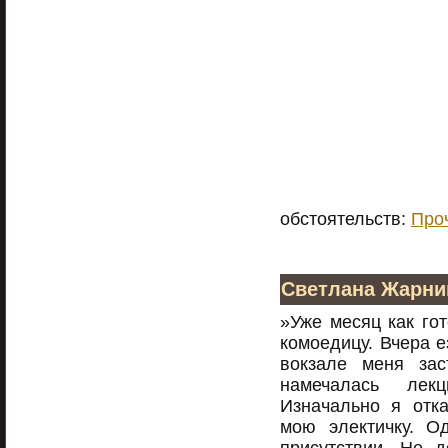
обстоятельств:
Проч
Светлана Жарни
»Уже месяц как го
комоедицу. Вчера е
вокзале меня зас
намечалась лек
Изначально я отка
мою электичку. О