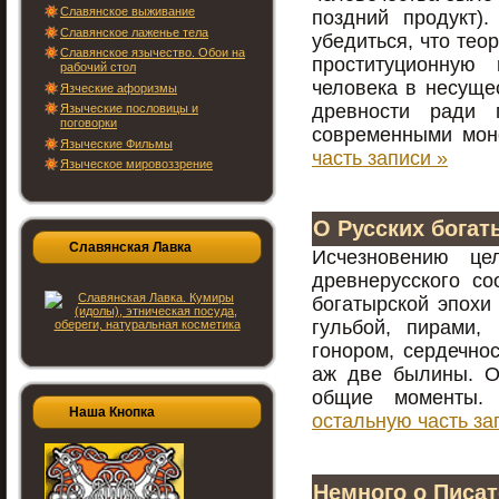
Славянское выживание
поздний продукт)
Славянское лаженье тела
убедиться, что тео
Славянское язычество. Обои на
проституционную 
рабочий стол
человека в несуще
Язческие афоризмы
древности ради 
Языческие пословицы и
поговорки
современными мо
Языческие Фильмы
часть записи »
Языческое мировоззрение
О Русских богат
Славянская Лавка
Исчезновению це
древнерусского с
богатырской эпохи
гульбой, пирами, 
гонором, сердечно
аж две былины. Он
общие моменты
Наша Кнопка
остальную часть за
Немного о Писа