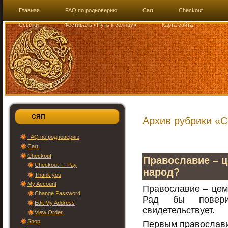
Главная
FAQ по родноверию
Cart
Checkout
Ссылки
Фестиваль «Путь к солнцу»
Карта сайта
СЯП
Архив рубрики «
FAQ по родноверию
Cart
Checkout
Православие – 
Checkout → Pay
народ?
Thank you
My Account
Православие – цем
Change Password
Рад бы повери
Edit My Address
свидетельствует.
View Order
Shop
Первым православи