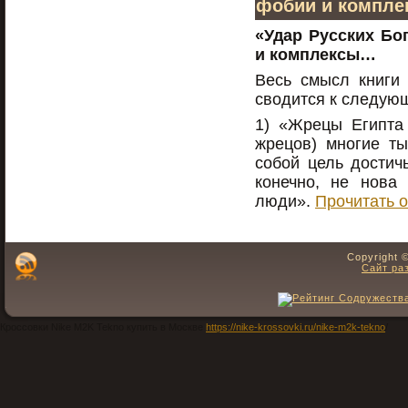
фобии и компл
«Удар Русских Бо
и комплексы…
Весь смысл книги 
сводится к следую
1) «Жрецы Египта 
жрецов) многие ты
собой цель достич
конечно, не нова 
люди».
Прочитать о
Copyright 
Сайт ра
Кроссовки Nike M2K Tekno купить в Москве
https://nike-krossovki.ru/nike-m2k-tekno
/