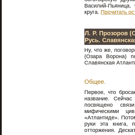
Василий-Пьяница, 
круга.
Прочитать ос
Л. Р. Прозоров 
Русь. Славянска
Ну, что же, погово
(Озара Ворона) п
Славянская Атлант
Общее.
Первое, что броса
название. Сейчас
посвящено свя
мифическими ци
«Атлантиде». Потом
руки эта книга, п
отторжения. Деска