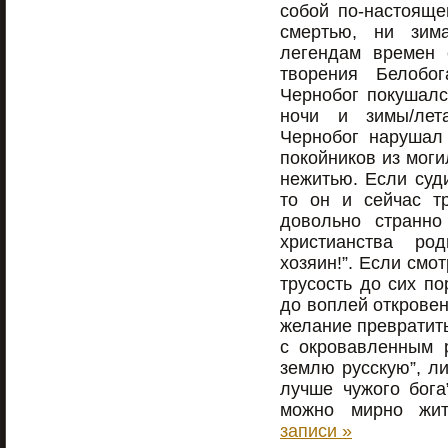
собой по-настояще
смертью, ни зима
легендам времен с
творения Белобог
Чернобог покушалс
ночи и зимы/лет
Чернобог нарушал
покойников из моги
нежитью. Если суд
то он и сейчас тр
довольно странно
христианства ро
хозяин!”. Если смот
трусость до сих п
до воплей открове
желание превратить
с окровавленным 
землю русскую”, ли
лучше чужого бога
можно мирно жи
записи »