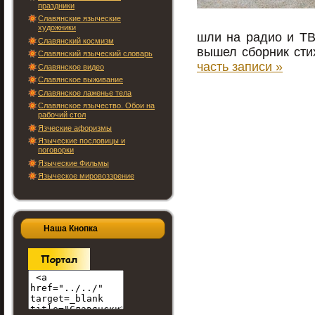
праздники
Славянские языческие
художники
шли на радио и ТВ,
Славянский космизм
вышел сборник ст
Славянский языческий словарь
часть записи »
Славянское видео
Славянское выживание
Славянское лаженье тела
Славянское язычество. Обои на
рабочий стол
Язческие афоризмы
Языческие пословицы и
поговорки
Языческие Фильмы
Языческое мировоззрение
Наша Кнопка