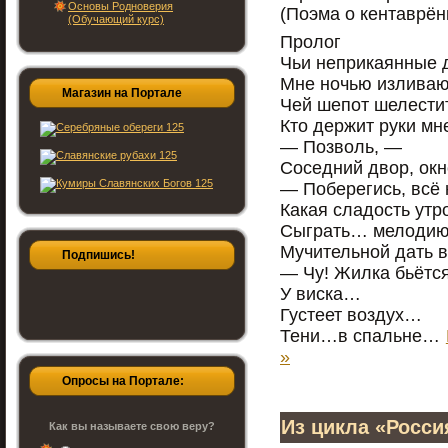
Основы Родноверия
(Поэма о кентаврён
(Обучающий курс)
Пролог
Чьи неприкаянные 
Мне ночью изливаю
Магазин на Портале
Чей шепот шелести
Кто держит руки м
— Позволь, —
Соседний двор, окн
— Поберегись, всё
Какая сладость утр
Сыграть… мелодию
Мучительной дать 
Подпишись!
— Чу! Жилка бьёт
У виска…
Густеет воздух…
Тени…в спальне…
»
Опросы на Портале:
Из цикла «Росси
Как вы называете свою веру?