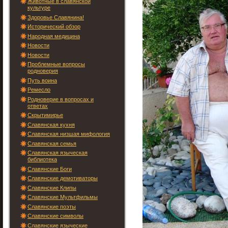
Животные в славянской
культуре
Здоровье Славянина!
Исторический обзор
Народная медицина
Новости
Новости
Проблемные вопросы
родноверия
Путь воина
Ремесло
Родноверие в вопросах и
ответах
Скрытимирье
Славянская кухня
Славянская низшая мифология
Славянская семья
Славянская языческая
библиотека
Славянские Боги
Славянские демотиваторы
Славянские Клипы
Славянские Мультфильмы
Славянские поэты
Славянские символы
Славянские языческие