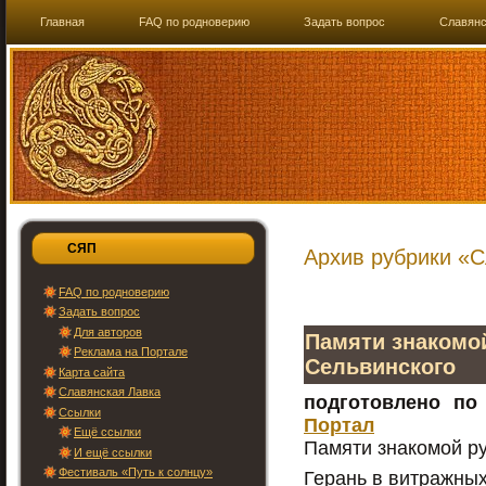
Главная
FAQ по родноверию
Задать вопрос
Славянс
СЯП
Архив рубрики «С
FAQ по родноверию
Задать вопрос
Для авторов
Памяти знакомо
Реклама на Портале
Сельвинского
Карта сайта
Славянская Лавка
подготовлено по
Ссылки
Портал
Ещё ссылки
Памяти знакомой р
И ещё ссылки
Фестиваль «Путь к солнцу»
Герань в витражны