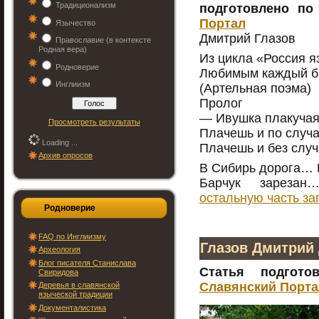
Традиционализм
подготовлено по
Портал
Язычество
Дмитрий Глазов
Православие (в контексте
Родная вера)
Из цикла «Россия я
Родноверие
Любимым каждый 
Инглиизм
(Артельная поэма)
Пролог
— Ивушка плакуча
Просмотреть результаты
Плачешь и по случ
Loading ...
Плачешь и без слу
Архив опросов
В Сибирь дорога…
Барчук зареза
остальную часть за
Родноверие
FAQ по Инглиизму
Глазов Дмитрий
Археология
Блог писателя Станислава
Статья подгото
Свиридова
Славянский Порта
Деревья в славянской
языческой традиции
Документалистика