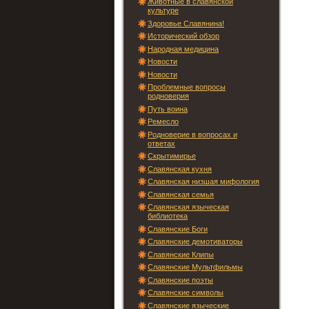
Животные в славянской
культуре
Здоровье Славянина!
Исторический обзор
Народная медицина
Новости
Новости
Проблемные вопросы
родноверия
Путь воина
Ремесло
Родноверие в вопросах и
ответах
Скрытимирье
Славянская кухня
Славянская низшая мифология
Славянская семья
Славянская языческая
библиотека
Славянские Боги
Славянские демотиваторы
Славянские Клипы
Славянские Мультфильмы
Славянские поэты
Славянские символы
Славянские языческие