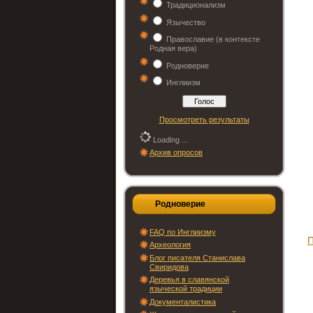
Традиционализм
Язычество
Православие (в контексте
Родная вера)
Родноверие
Инглиизм
Просмотреть результаты
Loading ...
Архив опросов
Родноверие
FAQ по Инглиизму
П
Археология
Блог писателя Станислава
Свиридова
Деревья в славянской
языческой традиции
Документалистика