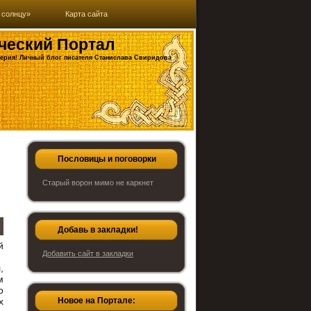
 солнцу»
Карта сайта
ческий Портал
ерия! Личный блог писателя Станислава Свиридова
Пословицы и поговорки
Старый ворон мимо не каркнет
Добавь в закладки!
й
Добавить сайт в закладки
.
,
м
о
х
Новое на Портале: