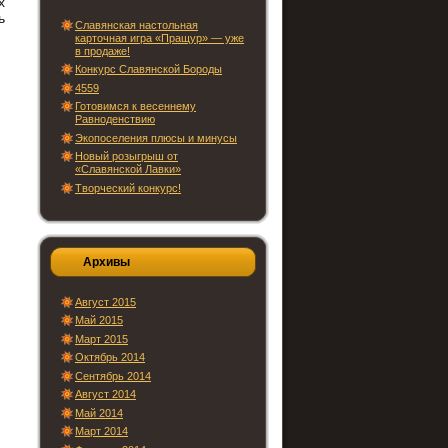
х
ь
Славянская настольная
карточная игра «Пращур» — уже
в продаже!
Конкурс Славянской Бороды
4559
Готовимся к весеннему
Равноденствию
Экопоселения плюсы и минусы
Новый розыгрыш от
«Славянской Лавки»
Творческий конкурс!
Архивы
Август 2015
Май 2015
Март 2015
Октябрь 2014
Сентябрь 2014
Август 2014
Май 2014
Март 2014