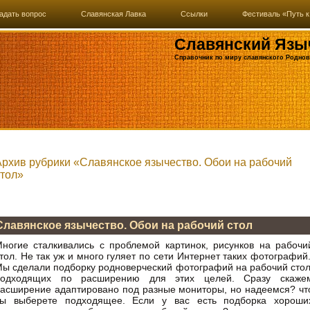
адать вопрос
Славянская Лавка
Ссылки
Фестиваль «Путь к
Славянский Язы
Справочник по миру славянского Роднов
Архив рубрики «Славянское язычество. Обои на рабочий
стол»
Славянское язычество. Обои на рабочий стол
ногие сталкивались с проблемой картинок, рисунков на рабочи
тол. Не так уж и много гуляет по сети Интернет таких фотографий
ы сделали подборку родноверческий фотографий на рабочий стол
подходящих по расширению для этих целей. Сразу скаже
асширение адаптировано под разные мониторы, но надеемся? чт
вы выберете подходящее. Если у вас есть подборка хороши