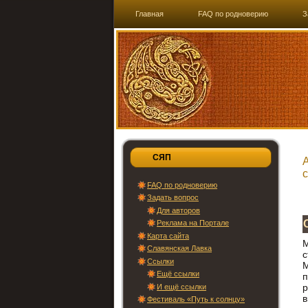
Главная
FAQ по родноверию
З
СЯП
FAQ по родноверию
Задать вопрос
Для авторов
Реклама на Портале
Карта сайта
М
Славянская Лавка
с
Ссылки
М
Ещё ссылки
р
И ещё ссылки
Фестиваль «Путь к солнцу»