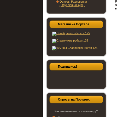
Основы Родноверия
а
(Обучающий курс)
т
Магазин на Портале
Подпишись!
Опросы на Портале:
Как вы называете свою веру?