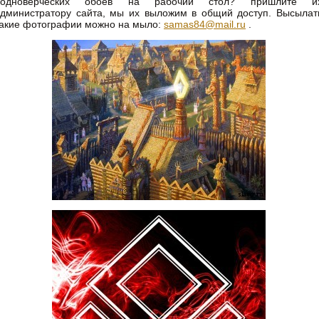
родноверческих обоев на рабочий стол? пришлите и
дминистратору сайта, мы их выложим в общий доступ. Высылат
акие фотографии можно на мыло:
samas84@mail.ru
.