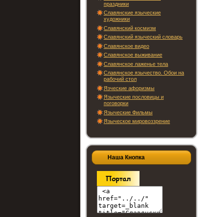
праздники
Славянские языческие
художники
Славянский космизм
Славянский языческий словарь
Славянское видео
Славянское выживание
Славянское лаженье тела
Славянское язычество. Обои на
рабочий стол
Язческие афоризмы
Языческие пословицы и
поговорки
Языческие Фильмы
Языческое мировоззрение
Наша Кнопка