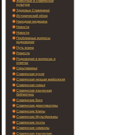
Животные в славянской
культуре
Здоровье Славянина!
Исторический обзор
Народная медицина
Новости
Новости
Проблемные вопросы
родноверия
Путь воина
Ремесло
Родноверие в вопросах и
ответах
Скрытимирье
Славянская кухня
Славянская низшая мифология
Славянская семья
Славянская языческая
библиотека
Славянские Боги
Славянские демотиваторы
Славянские Клипы
Славянские Мультфильмы
Славянские поэты
Славянские символы
Славянские языческие