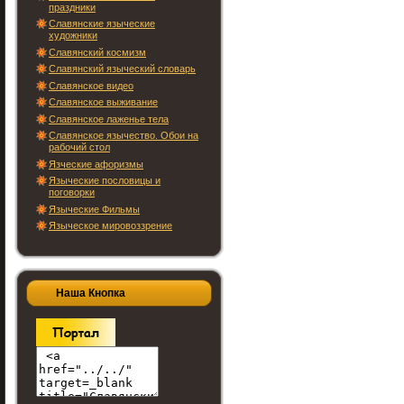
праздники
Славянские языческие
художники
Славянский космизм
Славянский языческий словарь
Славянское видео
Славянское выживание
Славянское лаженье тела
Славянское язычество. Обои на
рабочий стол
Язческие афоризмы
Языческие пословицы и
поговорки
Языческие Фильмы
Языческое мировоззрение
Наша Кнопка