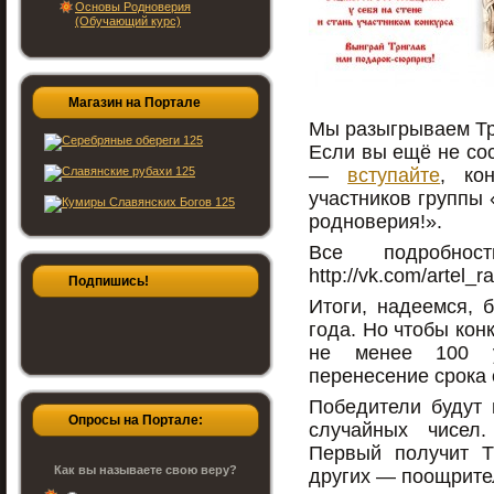
Основы Родноверия
(Обучающий курс)
Магазин на Портале
Мы разыгрываем Тр
Если вы ещё не сос
—
вступайте
, ко
участников группы
родноверия!».
Все подробн
http://vk.com/artel_r
Подпишись!
Итоги, надеемся, 
года. Но чтобы кон
не менее 100 у
перенесение срока 
Победители будут
Опросы на Портале:
случайных чисел.
Первый получит Т
Как вы называете свою веру?
других — поощрите