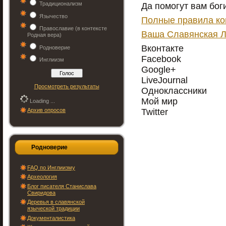
Традиционализм
Да помогут вам бог
Язычество
Полные правила ко
Православие (в контексте
Ваша Славянская Л
Родная вера)
Вконтакте
Родноверие
Facebook
Инглиизм
Google+
LiveJournal
Просмотреть результаты
Одноклассники
Мой мир
Loading ...
Архив опросов
Twitter
Родноверие
FAQ по Инглиизму
Археология
Блог писателя Станислава
Свиридова
Деревья в славянской
языческой традиции
Документалистика