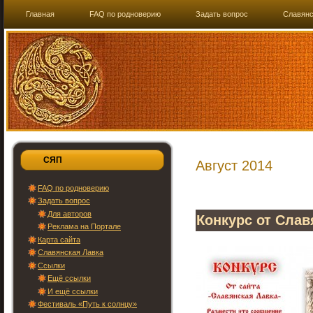
Главная
FAQ по родноверию
Задать вопрос
Славянс
СЯП
Август 2014
FAQ по родноверию
Задать вопрос
Для авторов
Конкурс от Слав
Реклама на Портале
Карта сайта
Славянская Лавка
Ссылки
Ещё ссылки
И ещё ссылки
Фестиваль «Путь к солнцу»