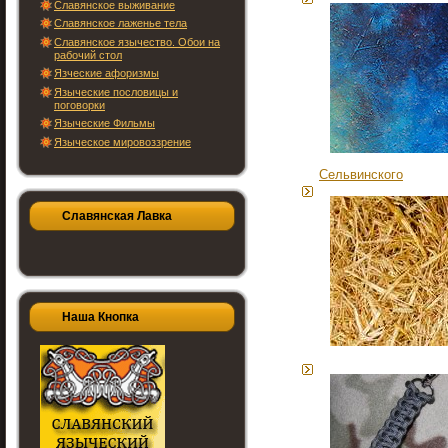
Славянское выживание
Славянское лаженье тела
Славянское язычество. Обои на
рабочий стол
Язческие афоризмы
Языческие пословицы и
поговорки
Языческие Фильмы
Языческое мировоззрение
Сельвинского
Славянская Лавка
Наша Кнопка