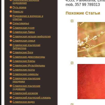
4533, Pareklishia, Lim
родноверия
mob. 357 99 789313
Путь воина
Ремесло
Похожие Статьи
Родноверие в вопросах и
ответах
Скрытимирье
Славянская кухня
Славянская Лавка
Славянская низшая мифология
Славянская семья
Славянская языческая
библиотека
Славянские Боги
Славянские демотиваторы
Славянские Клипы
Славянские Мультфильмы
Славянские поэты
Славянские символы
Славянские языческие
праздники
Славянские языческие
художники
Славянский космизм
Славянский языческий словарь
Славянское видео