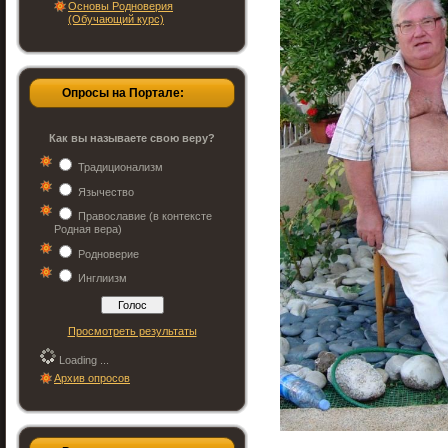
Основы Родноверия
(Обучающий курс)
Опросы на Портале:
Как вы называете свою веру?
Традиционализм
Язычество
Православие (в контексте
Родная вера)
Родноверие
Инглиизм
Просмотреть результаты
Loading ...
Архив опросов