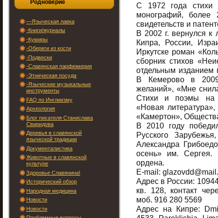
Родноверие
С 1972 года стихи 
монографий, более 
—Языческая лавка
свидетельств и патент
-Книги/журналы
В 2002 г. вернулся к
-Кумиры
Кипра, России, Изра
-Обереги из кости
Иркутске роман «Колы
-Подвески
сборник стихов «Неи
-Славянская парфюмерия
отдельным изданием 
-Этническая посуда
В Кемерово в 2009
-Языческие музыкальные
желаний», «Мне снил
инструменты
Стихи и поэмы на с
FAQ по Инглиизму
«Новая литература»,
Археология
«Камертон», Общества 
Блог писателя Станислава
Свиридова
В 2010 году победи
Деревья в славянской
Русского Зарубежья
языческой традиции
Александра Грибоедо
Документалистика
осень» им. Сергея.
Животные в славянской
ордена.
культуре
E-mail: glazovdd@mail.
Здоровье Славянина!
Адрес в России: 109444
Исторический обзор
кв. 128, контакт че
Народная медицина
моб. 916 280 5569
Новости
Адрес на Кипре: Dmit
Новости
Проблемные вопросы