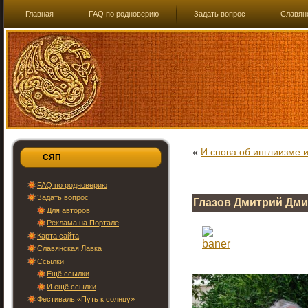
Главная
FAQ по родноверию
Задать вопрос
Славян
«
И снова об инглиизме
СЯП
FAQ по родноверию
Задать вопрос
Глазов Дмитрий Дм
Для авторов
Реклама на Портале
Карта сайта
Славянская Лавка
Ссылки
Ещё ссылки
И ещё ссылки
Фестиваль «Путь к солнцу»