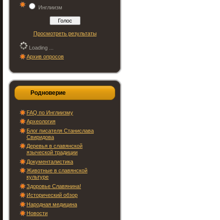
Инглиизм
Просмотреть результаты
Loading ...
Архив опросов
Родноверие
FAQ по Инглиизму
Археология
Блог писателя Станислава
Свиридова
Деревья в славянской
языческой традиции
Документалистика
Животные в славянской
культуре
Здоровье Славянина!
Исторический обзор
Народная медицина
Новости