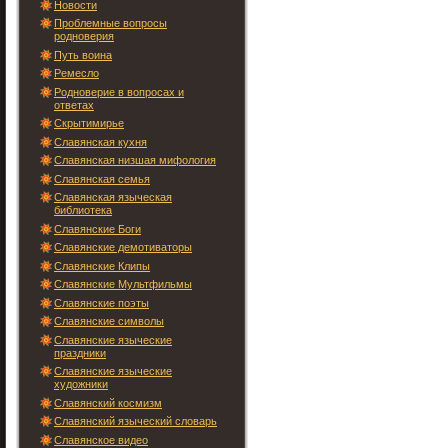
Новости
Проблемные вопросы
родноверия
Путь воина
Ремесло
Родноверие в вопросах и
ответах
Скрытимирье
Славянская кухня
Славянская низшая мифология
Славянская семья
Славянская языческая
библиотека
Славянские Боги
Славянские демотиваторы
Славянские Клипы
Славянские Мультфильмы
Славянские поэты
Славянские символы
Славянские языческие
праздники
Славянские языческие
художники
Славянский космизм
Славянский языческий словарь
Славянское видео