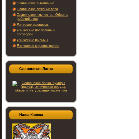
Славянское выживание
Славянское лаженье тела
Славянское язычество. Обои на
рабочий стол
Язческие афоризмы
Языческие пословицы и
поговорки
Языческие Фильмы
Языческое мировоззрение
Славянская Лавка
Наша Кнопка