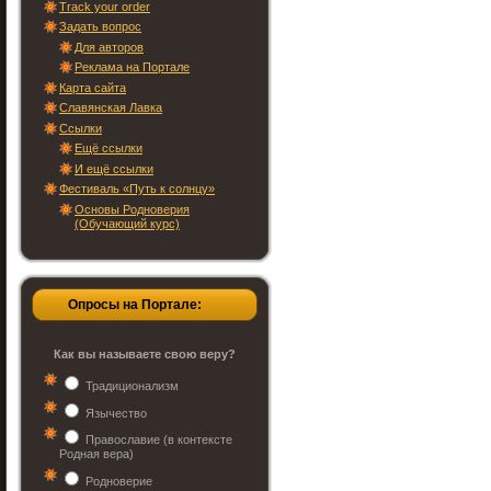
Track your order
Задать вопрос
Для авторов
Реклама на Портале
Карта сайта
Славянская Лавка
Ссылки
Ещё ссылки
И ещё ссылки
Фестиваль «Путь к солнцу»
Основы Родноверия
(Обучающий курс)
Опросы на Портале:
Как вы называете свою веру?
Традиционализм
Язычество
Православие (в контексте
Родная вера)
Родноверие