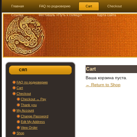
Главная
FAQ по родноверию
Cart
Checkout
Ссылки
Фестиваль «Путь к солнцу»
Карта сайта
Cart
СЯП
Ваша корзина пуста.
FAQ по родноверию
← Return to Shop
Cart
Checkout
Checkout → Pay
Thank you
My Account
Change Password
Edit My Address
View Order
Shop