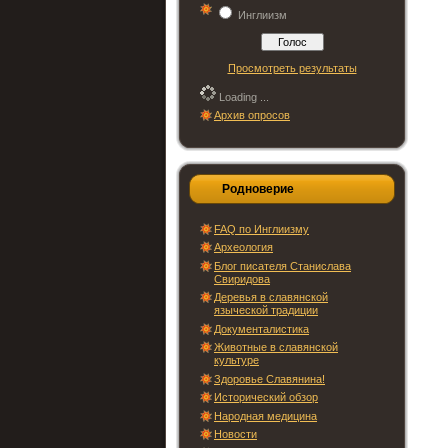
Инглиизм
Просмотреть результаты
Loading ...
Архив опросов
Родноверие
FAQ по Инглиизму
Археология
Блог писателя Станислава
Свиридова
Деревья в славянской
языческой традиции
Документалистика
Животные в славянской
культуре
Здоровье Славянина!
Исторический обзор
Народная медицина
Новости