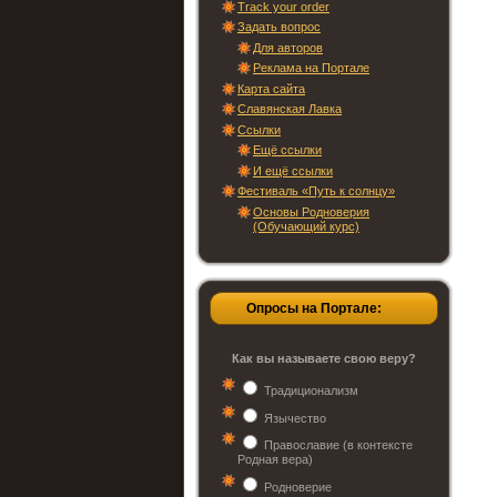
Track your order
Задать вопрос
Для авторов
Реклама на Портале
Карта сайта
Славянская Лавка
Ссылки
Ещё ссылки
И ещё ссылки
Фестиваль «Путь к солнцу»
Основы Родноверия
(Обучающий курс)
Опросы на Портале:
Как вы называете свою веру?
Традиционализм
Язычество
Православие (в контексте
Родная вера)
Родноверие