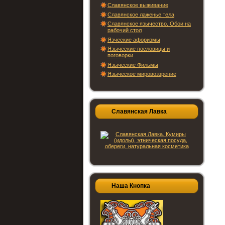
Славянское выживание
Славянское лаженье тела
Славянское язычество. Обои на
рабочий стол
Язческие афоризмы
Языческие пословицы и
поговорки
Языческие Фильмы
Языческое мировоззрение
Славянская Лавка
Наша Кнопка