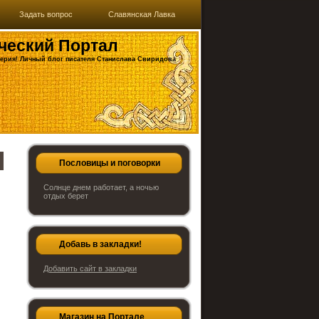
Задать вопрос
Славянская Лавка
ческий Портал
ерия! Личный блог писателя Станислава Свиридова
Пословицы и поговорки
Солнце днем работает, а ночью
отдых берет
Добавь в закладки!
Добавить сайт в закладки
Магазин на Портале