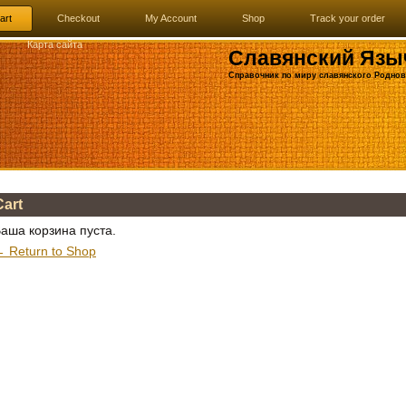
art
Checkout
My Account
Shop
Track your order
Карта сайта
Славянский Язы
Справочник по миру славянского Роднов
Cart
аша корзина пуста.
 Return to Shop