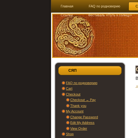
Главная
FAQ по родноверию
C
Ссылки
Фестиваль «Путь к солнцу»
СЯП
В
FAQ по родноверию
←
Cart
Checkout
Checkout → Pay
Thank you
My Account
Change Password
Edit My Address
View Order
Shop