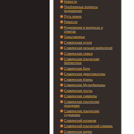
Новости
Проблемные вопросы
родноверия
Путь воина
Ремесло
Родноверие в вопросах и
ответах
Скрытимирье
Славянская кухня
Славянская низшая мифология
Славянская семья
Славянская языческая
библиотека
Славянские Боги
Славянские демотиваторы
Славянские Клипы
Славянские Мультфильмы
Славянские поэты
Славянские символы
Славянские языческие
праздники
Славянские языческие
художники
Славянский космизм
Славянский языческий словарь
Славянское видео