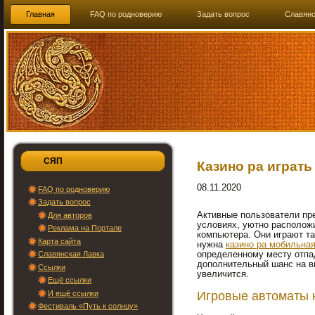
Главная
FAQ по родноверию
Задать вопрос
Славянс
СЯП
Казино ра играть
08.11.2020
FAQ по родноверию
Задать вопрос
Активные пользователи пр
Для авторов
условиях, уютно располож
Реклама на Портале
компьютера. Они играют так
Карта сайта
нужна
казино ра мобильна
Славянская Лавка
определенному месту отпа
дополнительный шанс на в
Ссылки
увеличится.
Ещё ссылки
Игровые автоматы 
И ещё ссылки
Фестиваль «Путь к солнцу»