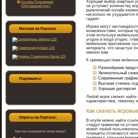
Хороший выбор азартных р
Основы Родноверия
не уступает количеству иг
(Обучающий курс)
развлечений онлайн казин
нисколько не ухудшается 
гаджет.
Игроки могут наслаждатьс
Магазин на Портале
возможностями, которые п
этом используя мобильную
угодно и когда угодно, гла
мобильное приложение луч
интернета, что зачастую о
именно вам.
К преимуществам мобильны
Разнообразие предс
Увлекательный сюже
Современная график
Подпишись!
Высокая степень отд
Хорошая дисперсия.
Любой игрок сможет найти 
характеристики, тематику 
Как скачать игровы
Опросы на Портале:
В клубе можно найти ссылк
следуя правилам по устано
может любой пользователь
Как вы называете свою веру?
планшеты отличаются непл
проблем с запуском прилож