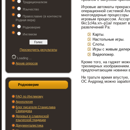
Традиционализм
Игровые автоматы прекрас
Язычество
операционной системой And
многоядерные процессоры 
Православие (в контексте
игровым процессом. Ассорт
Родная вера)
6kc1cl4a.xn--p1ai/ порази
развлечений Ра:
Родноверие
Карты.
Инглиизм
Настольные игры.
Слоты.
Игры с живым дилер
Просмотреть результаты
Видеопокер.
Loading ...
Кроме того, на гаджет мо
Архив опросов
трехмерных изображением. 
предпочитающим новинки в
Не тратьте время впустую,
ОС Андроид можно заработ
Родноверие
FAQ по Инглиизму
Археология
Блог писателя Станислава
Свиридова
Деревья в славянской
языческой традиции
Документалистика