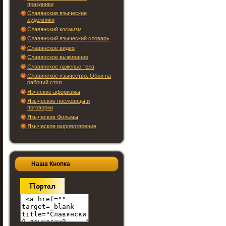
праздники
Славянские языческие
художники
Славянский космизм
Славянский языческий словарь
Славянское видео
Славянское выживание
Славянское лаженье тела
Славянское язычество. Обои на
рабочий стол
Язческие афоризмы
Языческие пословицы и
поговорки
Языческие Фильмы
Языческое мировоззрение
Наша Кнопка