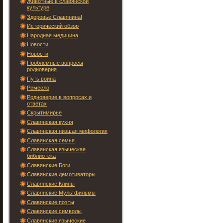
Животные в славянской
культуре
Здоровье Славянина!
Исторический обзор
Народная медицина
Новости
Новости
Проблемные вопросы
родноверия
Путь воина
Ремесло
Родноверие в вопросах и
ответах
Скрытимирье
Славянская кухня
Славянская низшая мифология
Славянская семья
Славянская языческая
библиотека
Славянские Боги
Славянские демотиваторы
Славянские Клипы
Славянские Мультфильмы
Славянские поэты
Славянские символы
Славянские языческие