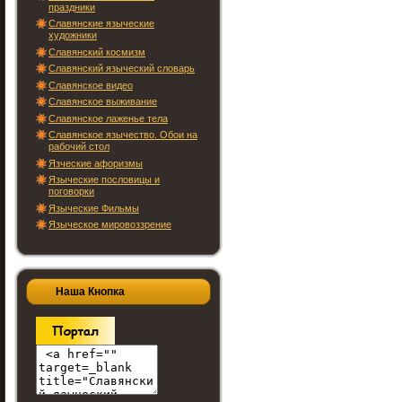
праздники
Славянские языческие
художники
Славянский космизм
Славянский языческий словарь
Славянское видео
Славянское выживание
Славянское лаженье тела
Славянское язычество. Обои на
рабочий стол
Язческие афоризмы
Языческие пословицы и
поговорки
Языческие Фильмы
Языческое мировоззрение
Наша Кнопка