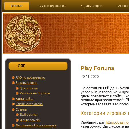
Главная
FAQ по родноверию
Задать вопрос
Славянс
СЯП
Play Fortuna
20.11.2020
FAQ по родноверию
Задать вопрос
На сегодняшний день можн
Для авторов
усовершенствование индус
Реклама на Портале
днем появляются сайты, к
Карта сайта
лучших производителей. Pl
Славянская Лавка
которые заставят вас полю
Ссылки
Категории игровых 
Ещё ссылки
И ещё ссылки
Удобный сайт
https://cazin
Фестиваль «Путь к солнцу»
категориям. Вы сможете н