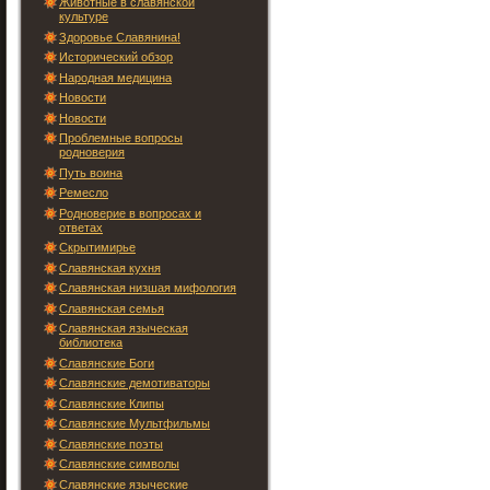
Животные в славянской
культуре
Здоровье Славянина!
Исторический обзор
Народная медицина
Новости
Новости
Проблемные вопросы
родноверия
Путь воина
Ремесло
Родноверие в вопросах и
ответах
Скрытимирье
Славянская кухня
Славянская низшая мифология
Славянская семья
Славянская языческая
библиотека
Славянские Боги
Славянские демотиваторы
Славянские Клипы
Славянские Мультфильмы
Славянские поэты
Славянские символы
Славянские языческие