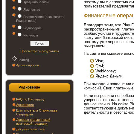
поэтому вы с легкостью с
Традиционализм
пользователей предпочитаю
Язычество
Финансовые опера
Православие (в контексте
Родная вера)
Благодаря тому, что Play 
Родноверие
распространенными платеж
особых усилий и трудност
Инглиизм
карту или банковский счет
поэтому уже через нескол
выигрышем.
Просмотреть результаты
На сайте вы сможете восп
Loading ...
Visa;
Архив опросов
Qiwi;
WebMoney;
Яндекс.Деньги.
При выводе и пополнении 
Родноверие
комиссий. Свои платежные 
Если вы решили попробоват
FAQ по Инглиизму
уверенности в платежеспос
данное казино. На сайте P
Археология
соответствующие документ
Блог писателя Станислава
деятельности и безопасно
Свиридова
Деревья в славянской
языческой традиции
Документалистика