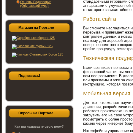
стандартными игровыми сл
Основы Родноверия
аппаратами с улучшенной 
(Обучающий курс)
от которого зависит общее
Работа сайта
Магазин на Портале
Вы сможете насладиться иг
перерыва и принимает ежед
контролем данных и новых
поэтому для хорошей игры
совершеннолетнего возрас
пройти процедуру регистра
Техническая подде
Если возникают вопросы в 
финансовой части, вы легк
Подпишись!
вам все разъяснят. В диал
или проблемы и уже за сч
инструкцию, которая позво
Мобильная версия
Для тех, кто желает научит
движении, разработчики в
работает практически на в
Опросы на Портале:
загрузить его на свое устр
посмотреть с более просто
казино через интернет брау
Как вы называете свою веру?
Интерфейс и управление н