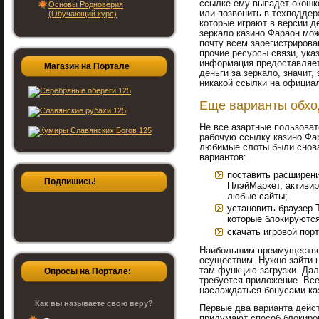
ссылке ему выпадет окошк
Основы Родноверия
или позвонить в техподдер
(Обучающий курс)
которые играют в версии д
зеркало казино Фараон мож
почту всем зарегистрирова
прочие ресурсы связи, ука
информация предоставляет
Магазин на Портале
деньги за зеркало, значит,
никакой ссылки на официал
Еще варианты обхо
Не все азартные пользова
рабочую ссылку казино Фар
любимые слоты были снова
вариантов:
поставить расширени
Подпишись!
ПлэйМаркет, активир
любые сайты;
установить браузер 
которые блокируются
скачать игровой порт
Наибольшим преимуществом
осуществим. Нужно зайти 
там функцию загрузки. Дал
Опросы на Портале:
требуется приложение. Вс
наслаждаться бонусами ка
Как вы называете свою веру?
Первые два варианта дейст
придумают способ блокиров