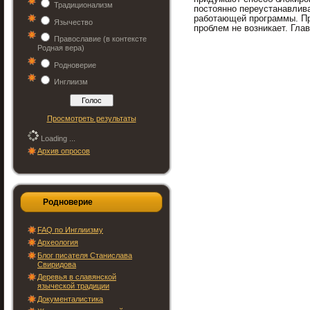
Традиционализм
постоянно переустанавлива
работающей программы. Пр
Язычество
проблем не возникает. Гла
Православие (в контексте
Родная вера)
Родноверие
Инглиизм
Просмотреть результаты
Loading ...
Архив опросов
Родноверие
FAQ по Инглиизму
Археология
Блог писателя Станислава
Свиридова
Деревья в славянской
языческой традиции
Документалистика