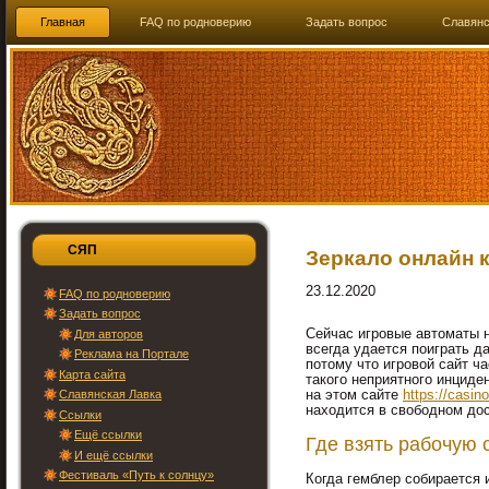
Главная
FAQ по родноверию
Задать вопрос
Славянс
СЯП
Зеркало онлайн 
23.12.2020
FAQ по родноверию
Задать вопрос
Сейчас игровые автоматы н
Для авторов
всегда удается поиграть д
Реклама на Портале
потому что игровой сайт ч
Карта сайта
такого неприятного инциде
Славянская Лавка
на этом сайте
https://casin
находится в свободном дос
Ссылки
Ещё ссылки
Где взять рабочую 
И ещё ссылки
Фестиваль «Путь к солнцу»
Когда гемблер собирается и