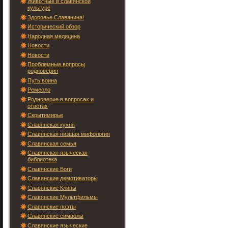
Животные в славянской
культуре
Здоровье Славянина!
Исторический обзор
Народная медицина
Новости
Новости
Проблемные вопросы
родноверия
Путь воина
Ремесло
Родноверие в вопросах и
ответах
Скрытимирье
Славянская кухня
Славянская низшая мифология
Славянская семья
Славянская языческая
библиотека
Славянские Боги
Славянские демотиваторы
Славянские Клипы
Славянские Мультфильмы
Славянские поэты
Славянские символы
Славянские языческие