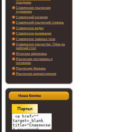
праздники
Славянские языческие
художники
Славянский космизм
Славянский языческий словарь
Славянское видео
Славянское выживание
Славянское лаженье тела
Славянское язычество. Обои на
рабочий стол
Язческие афоризмы
Языческие пословицы и
поговорки
Языческие Фильмы
Языческое мировоззрение
Наша Кнопка