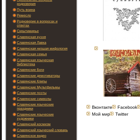
родноверия
Путь воина
Ремесло
Родноверие в вопросах и
ответах
Скрытимирье
Славянская кухня
Славянская Лавка
Славянская низшая мифология
Славянская семья
Славянская языческая
библиотека
Славянские Боги
Славянские демотиваторы
Славянские Клипы
Славянские Мультфильмы
Славянские поэты
Славянские символы
Славянские языческие
Вконтакте
Facebook
праздники
Мой мир
Twitter
Славянские языческие
художники
Славянский космизм
Славянский языческий словарь
Славянское видео