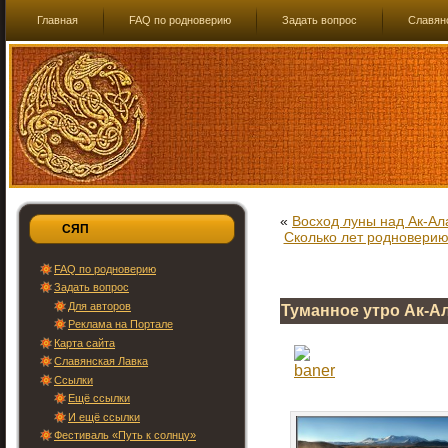
Главная
FAQ по родноверию
Задать вопрос
Славян
«
Восход луны над Ак-Ала
СЯП
Сколько лет родноверию?
FAQ по родноверию
Задать вопрос
Для авторов
Туманное утро Ак-Ал
Реклама на Портале
Карта сайта
Славянская Лавка
Ссылки
Ещё ссылки
И ещё ссылки
Фестиваль «Путь к солнцу»