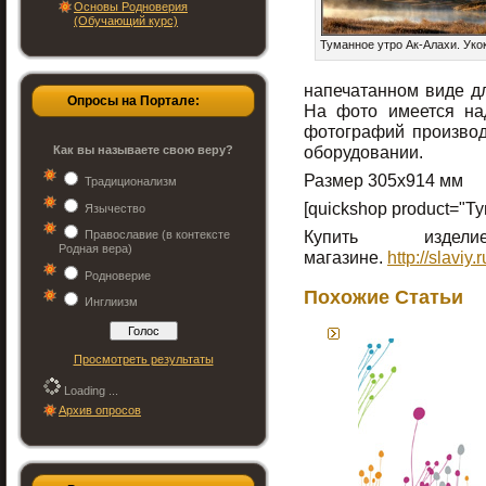
Основы Родноверия
(Обучающий курс)
Туманное утро Ак-Алахи. Укок
напечатанном виде д
Опросы на Портале:
На фото имеется над
фотографий произво
оборудовании.
Как вы называете свою веру?
Размер 305х914 мм
Традиционализм
[quickshop product="Ту
Язычество
Купить изд
Православие (в контексте
Родная вера)
магазине.
http://slaviy
Родноверие
Похожие Статьи
Инглиизм
Просмотреть результаты
Loading ...
Архив опросов