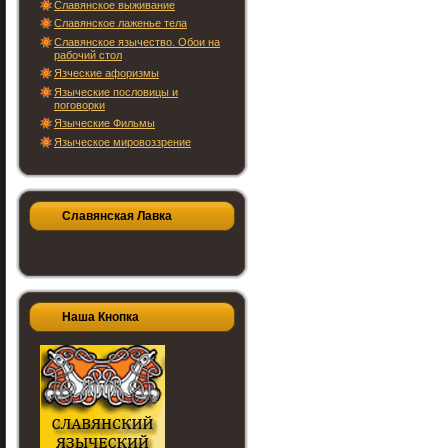
Славянское выживание
Славянское лаженье тела
Славянское язычество. Обои на
рабочий стол
Язческие афоризмы
Языческие пословицы и
поговорки
Языческие Фильмы
Языческое мировоззрение
Славянская Лавка
Наша Кнопка