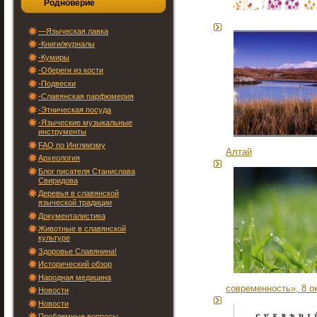
Родноверие
—Языческая лавка
-Книги/журналы
-Кумиры
-Обереги из кости
-Подвески
-Славянская парфюмерия
-Этническая посуда
-Языческие музыкальные
инструменты
FAQ по Инглиизму
Алтай
Археология
Блог писателя Станислава
Свиридова
Деревья в славянской
языческой традиции
Документалистика
Животные в славянской
культуре
Здоровье Славянина!
Исторический обзор
Народная медицина
современность», 8 ок
Новости
Новости
Проблемные вопросы