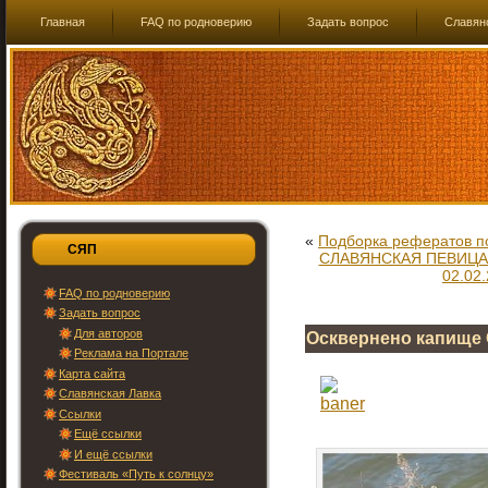
Главная
FAQ по родноверию
Задать вопрос
Славян
«
Подборка рефератов по
СЯП
СЛАВЯНСКАЯ ПЕВИЦА(
02.02
FAQ по родноверию
Задать вопрос
Для авторов
Осквернено капище 
Реклама на Портале
Карта сайта
Славянская Лавка
Ссылки
Ещё ссылки
И ещё ссылки
Фестиваль «Путь к солнцу»