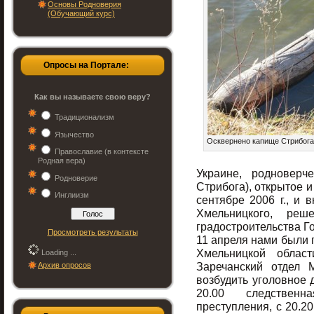
Основы Родноверия
(Обучающий курс)
Опросы на Портале:
Как вы называете свою веру?
Традиционализм
Язычество
Осквернено капище Стрибога
Православие (в контексте
Родная вера)
Украине, родноверч
Родноверие
Стрибога), открытое
Инглиизм
сентябре 2006 г., и 
Хмельницкого, реш
градостроительства Го
Просмотреть результаты
11 апреля нами были 
Хмельницкой област
Loading ...
Заречанский отдел
Архив опросов
возбудить уголовное д
20.00 следствен
преступления, с 20.2