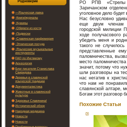
Родноверие
РО РПВ «Стрелы 
Заричанском отделен
уголовное дело будет
—Языческая лавка
-Книги/журналы
Нас безусловно удиви
-Кумиры
еще двум членам 
-Обереги из кости
городской милиции П
-Подвески
ходе получасового р
-Славянская парфюмерия
убедить меня и родн
-Этническая посуда
такого не случилось
-Языческие музыкальные
представленные ем
инструменты
паломничества, вызва
FAQ по Инглиизму
место паломничества 
Археология
значит, потому что н
Блог писателя Станислава
шли разговоры на тео
Свиридова
нас негатив к христи
Деревья в славянской
языческой традиции
что нам не понравил
Документалистика
славянской алтаре, м
Животные в славянской
Богам этот разговор 
культуре
Здоровье Славянина!
Похожие Статьи
Исторический обзор
Народная медицина
Новости
Новости
Проблемные вопросы