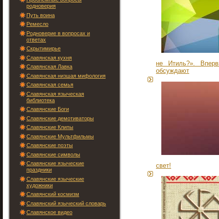
родноверия
Путь воина
Ремесло
Родноверие в вопросах и
ответах
Скрытимирье
Славянская кухня
не Итиль?». Впер
Славянская Лавка
обсуждают
Славянская низшая мифология
Славянская семья
Славянская языческая
библиотека
Славянские Боги
Славянские демотиваторы
Славянские Клипы
Славянские Мультфильмы
Славянские поэты
Славянские символы
Славянские языческие
свет!
праздники
Славянские языческие
художники
Славянский космизм
Славянский языческий словарь
Славянское видео