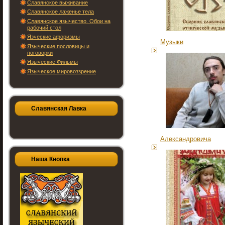
Славянское выживание
Славянское лаженье тела
Славянское язычество. Обои на
рабочий стол
Язческие афоризмы
Музыки
Языческие пословицы и
поговорки
Языческие Фильмы
Языческое мировоззрение
Славянская Лавка
Александровича
Наша Кнопка