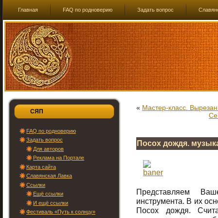
Главная
FAQ по родноверию
Задать вопрос
Славян
«
Мастер-класс. Вырезан
СЯП
Се
FAQ по родноверию
Задать вопрос
Посох дождя. музык
Для авторов
Реклама на Портале
Карта сайта
Славянская Лавка
Ссылки
Представляем Ваш
Ещё ссылки
инструмента. В их ос
И ещё ссылки
Посох дождя. Счи
Фестиваль «Путь к солнцу»