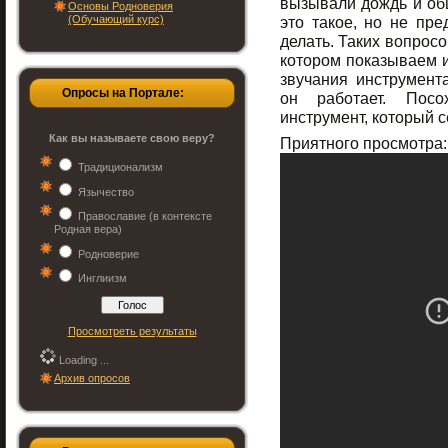
вызывали дождь и об
Основы Родноверия
(Обучающий курс)
это такое, но не пре
делать. Таких вопрос
котором показываем 
звучания инструмент
Опросы на Портале:
он работает. Посо
инструмент, который 
Как вы называете свою веру?
Приятного просмотра:
Традиционализм
Язычество
Православие (в контексте
Родная вера)
Родноверие
Инглиизм
Просмотреть результаты
Loading ...
Архив опросов