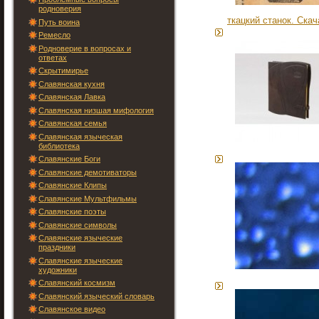
родноверия
ткацкий станок. Скач
Путь воина
Ремесло
Родноверие в вопросах и
ответах
Скрытимирье
Славянская кухня
Славянская Лавка
Славянская низшая мифология
Славянская семья
Славянская языческая
библиотека
Славянские Боги
Славянские демотиваторы
Славянские Клипы
Славянские Мультфильмы
Славянские поэты
Славянские символы
Славянские языческие
праздники
Славянские языческие
художники
Славянский космизм
Славянский языческий словарь
Славянское видео