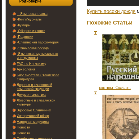
Родноверие
Купить посохи дождя
м
—Языческая лавка
-Книги/журналы
Похожие Статьи
-Кумиры
-Обереги из кости
-Подвески
-Славянская парфюмерия
-Этническая посуда
-Языческие музыкальные
инструменты
FAQ по Инглиизму
Археология
Блог писателя Станислава
Свиридова
Деревья в славянской
костюм. Скачать
языческой традиции
Документалистика
Животные в славянской
культуре
Здоровье Славянина!
Исторический обзор
Народная медицина
Новости
Новости
Проблемные вопросы