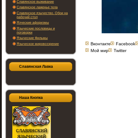
Славянское выживание
Славянское лаженье тела
Славянское язычество. Обои на
рабочий стол
Язческие афоризмы
Языческие пословицы и
поговорки
Языческие Фильмы
Вконтакте
Facebook
Языческое мировоззрение
Мой мир
Twitter
Славянская Лавка
Наша Кнопка