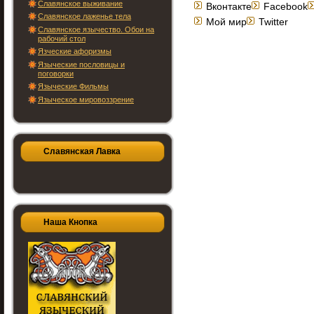
Славянское выживание
Вконтакте
Facebook
Славянское лаженье тела
Мой мир
Twitter
Славянское язычество. Обои на
рабочий стол
Язческие афоризмы
Языческие пословицы и
поговорки
Языческие Фильмы
Языческое мировоззрение
Славянская Лавка
Наша Кнопка