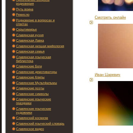
родноверия
Путь воина
Ремесло
Смотреть онлайн
Родноверие в вопросах и
ответах
Скрытимирье
Славянская кухня
Славянская Лавка
Славянская низшая мифология
Славянская семья
Славянская языческая
библиотека
Славянские Боги
Славянские демотиваторы
Иван Царевич
Славянские Клипы
Славянские Мультфильмы
Славянские поэты
Славянские символы
Славянские языческие
праздники
Славянские языческие
художники
Славянский космизм
Славянский языческий словарь
Славянское видео