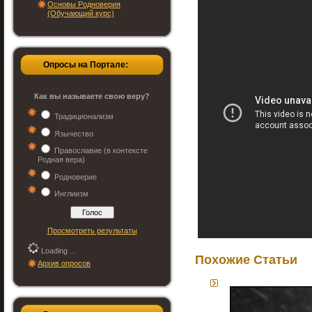
Основы Родноверия
(Обучающий курс)
Опросы на Портале:
Как вы называете свою веру?
Традиционализм
Язычество
Православие (в контексте
Родная вера)
Родноверие
Инглиизм
Просмотреть результаты
Loading ...
Похожие Статьи
Архив опросов