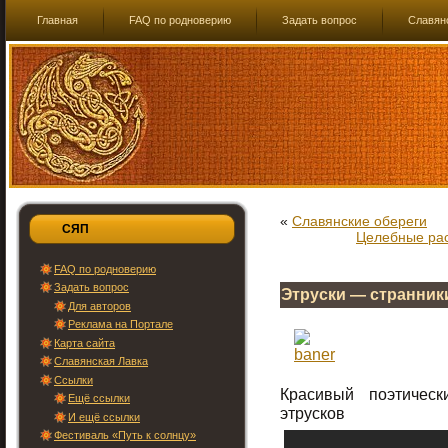
Главная
FAQ по родноверию
Задать вопрос
Славян
«
Славянские обереги
СЯП
Целебные рас
FAQ по родноверию
Задать вопрос
Этруски — странник
Для авторов
Реклама на Портале
Карта сайта
Славянская Лавка
Ссылки
Красивый поэтичес
Ещё ссылки
этрусков
И ещё ссылки
Фестиваль «Путь к солнцу»