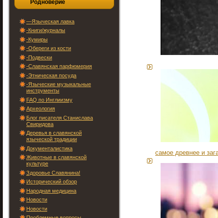
Родноверие
—Языческая лавка
-Книги/журналы
-Кумиры
-Обереги из кости
-Подвески
-Славянская парфюмерия
-Этническая посуда
-Языческие музыкальные
инструменты
FAQ по Инглиизму
Археология
Блог писателя Станислава
Свиридова
Деревья в славянской
языческой традиции
Документалистика
самое древнее и заг
Животные в славянской
культуре
Здоровье Славянина!
Исторический обзор
Народная медицина
Новости
Новости
Проблемные вопросы