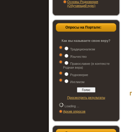
Основы Родноверия
(Обучающий курс)
Опросы на Портале:
Как вы называете свою веру?
Традиционализм
Язычество
Православие (в контексте
Родная вера)
Родноверие
Инглиизм
Просмотреть результаты
Loading ...
Архив опросов