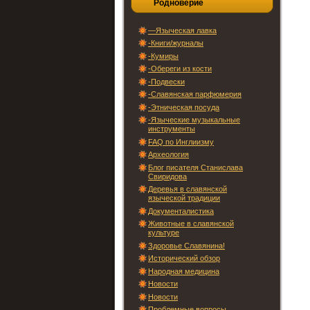
Родноверие
—Языческая лавка
-Книги/журналы
-Кумиры
-Обереги из кости
-Подвески
-Славянская парфюмерия
-Этническая посуда
-Языческие музыкальные
инструменты
FAQ по Инглиизму
Археология
Блог писателя Станислава
Свиридова
Деревья в славянской
языческой традиции
Документалистика
Животные в славянской
культуре
Здоровье Славянина!
Исторический обзор
Народная медицина
Новости
Новости
Проблемные вопросы