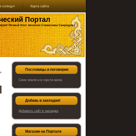
к солнцу»
Карта сайта
ческий Портал
ерия! Личный блог писателя Станислава Свиридова
Пословицы и поговорки
»
Своя земля и в горсти мила
Добавь в закладки!
Добавить сайт в закладки
Магазин на Портале