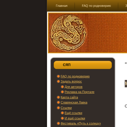
Главная
FAQ по родноверию
З
СЯП
FAQ по родноверию
Задать вопрос
Для авторов
Реклама на Портале
Карта сайта
Славянская Лавка
С
Ссылки
Ещё ссылки
И ещё ссылки
Фестиваль «Путь к солнцу»