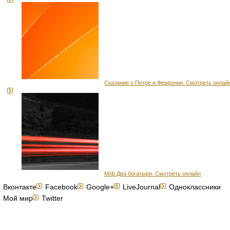
Сказание о Петре и Февронии. Смотреть онлай
М/ф Два богатыря. Смотреть онлайн
Вконтакте
Facebook
Google+
LiveJournal
Одноклассники
Мой мир
Twitter