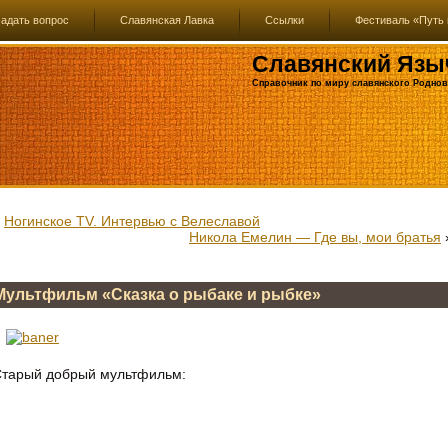
адать вопрос
Славянская Лавка
Ссылки
Фестиваль «Путь 
Славянский Язы
Справочник по миру славянского Роднов
«
Ногинское TV. Интервью с Велеславой
Никола Емелин — Где вы, мои братья
Mультфильм «Сказка о рыбаке и рыбке»
тарый добрый мультфильм: