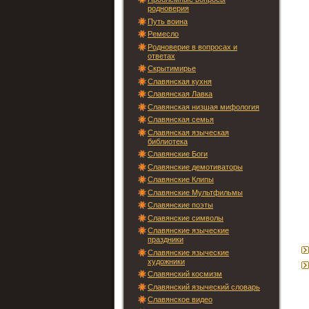
родноверия
Путь воина
Ремесло
Родноверие в вопросах и
ответах
Скрытимирье
Славянская кухня
Славянская Лавка
Славянская низшая мифология
Славянская семья
Славянская языческая
библиотека
Славянские Боги
Славянские демотиваторы
Славянские Клипы
Славянские Мультфильмы
Славянские поэты
Славянские символы
Славянские языческие
праздники
Славянские языческие
художники
Славянский космизм
Славянский языческий словарь
Славянское видео