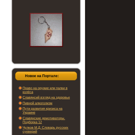
Новое на Портале:
Право на оружие или палки в
колёса
Славянсий взгляд на здоровье
Пивной алкоголизм
Пути развития кризиса на
Украине
Славянские демотиваторы.
Подборка 12
Чулков М.Д. Словарь русских
суеверий