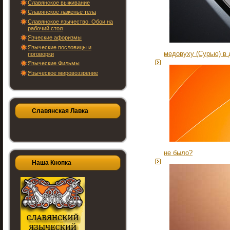
Славянское выживание
Славянское лаженье тела
Славянское язычество. Обои на
рабочий стол
Язческие афоризмы
Языческие пословицы и
медовуху (Сурью) в
поговорки
Языческие Фильмы
Языческое мировоззрение
Славянская Лавка
не было?
Наша Кнопка