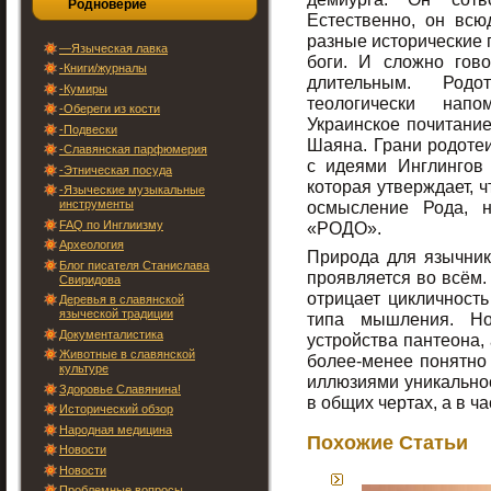
Родноверие
Естественно, он вс
разные исторические 
—Языческая лавка
боги. И сложно гов
-Книги/журналы
длительным. Род
-Кумиры
теологически напо
-Обереги из кости
Украинское почитание
-Подвески
Шаяна. Грани родоте
-Славянская парфюмерия
с идеями Инглингов
-Этническая посуда
которая утверждает, ч
-Языческие музыкальные
инструменты
осмысление Рода, 
FAQ по Инглиизму
«РОДО».
Археология
Природа для язычника
Блог писателя Станислава
проявляется во всём. 
Свиридова
отрицает цикличност
Деревья в славянской
языческой традиции
типа мышления. Н
Документалистика
устройства пантеона, 
Животные в славянской
более-менее понятно 
культуре
иллюзиями уникальнос
Здоровье Славянина!
в общих чертах, а в ча
Исторический обзор
Народная медицина
Похожие Статьи
Новости
Новости
Проблемные вопросы