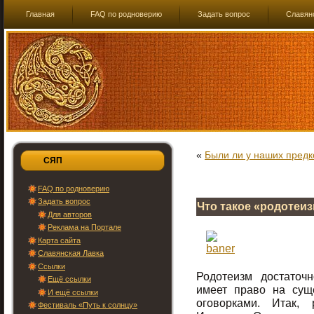
Главная
FAQ по родноверию
Задать вопрос
Славян
«
Были ли у наших пред
СЯП
FAQ по родноверию
Задать вопрос
Что такое «родотеи
Для авторов
Реклама на Портале
Карта сайта
Славянская Лавка
Ссылки
Родотеизм достаточ
Ещё ссылки
имеет право на сущ
И ещё ссылки
оговорками. Итак,
Фестиваль «Путь к солнцу»