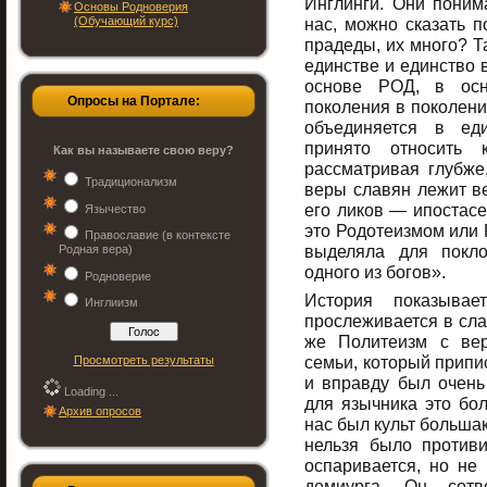
Инглинги. Они поним
Основы Родноверия
(Обучающий курс)
нас, можно сказать 
прадеды, их много? Т
единстве и единство в
основе РОД, в осн
Опросы на Портале:
поколения в поколение
объединяется в ед
принято относить 
Как вы называете свою веру?
рассматривая глубже,
Традиционализм
веры славян лежит в
его ликов — ипостас
Язычество
это Родотеизмом или 
Православие (в контексте
выделяла для покл
Родная вера)
одного из богов».
Родноверие
История показывае
Инглиизм
прослеживается в сла
же Политеизм с вер
семьи, который припи
Просмотреть результаты
и вправду был очень
Loading ...
для язычника это бол
Архив опросов
нас был культ большак
нельзя было противи
оспаривается, но не
демиурга. Он сот