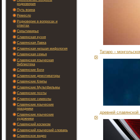
родноверия
Путь воина
Ремесло
Родноверие в вопросах и
ответах
Скрытимирье
Славянская кухня
Славянская Лавка
Славянская низшая мифология
Татаро – монгольско
Славянская семья
Славянская языческая
библиотека
Славянские Боги
Славянские демотиваторы
Славянские Клипы
Славянские Мультфильмы
Славянские поэты
Славянские символы
Славянские языческие
праздники
древней славянской 
Славянские языческие
художники
Славянский космизм
Славянский языческий словарь
Славянское видео