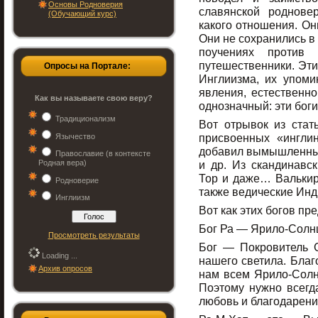
Основы Родноверия
славянской роднове
(Обучающий курс)
какого отношения. Он
Они не сохранились в 
поучениях против
путешественники. Эти
Опросы на Портале:
Инглиизма, их упоми
явления, естественно
Как вы называете свою веру?
однозначный: эти бог
Традиционализм
Вот отрывок из ста
присвоенных «ингли
Язычество
добавил вымышленных 
Православие (в контексте
Родная вера)
и др. Из скандинавск
Тор и даже… Валькир
Родноверие
также ведические Инд
Инглиизм
Вот как этих богов пр
Бог Ра — Ярило-Солн
Просмотреть результаты
Бог — Покровитель 
Loading ...
нашего светила. Благ
Архив опросов
нам всем Ярило-Солн
Поэтому нужно всегд
любовь и благодарени