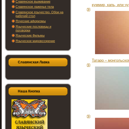
Славянское выживание
куммир, капь, или ч
Славянское лаженье тела
Славянское язычество. Обои на
рабочий стол
Язческие афоризмы
Языческие пословицы и
поговорки
Языческие Фильмы
Языческое мировоззрение
Татаро – монгольско
Славянская Лавка
Наша Кнопка