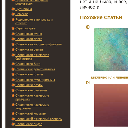
нет и не было, и всё,
родноверия
личности.
Путь воина
Ремесло
Похожие Статьи
Родноверие в вопросах и
ответах
Скрытимирье
Славянская кухня
Славянская Лавка
Славянская низшая мифология
Славянская семья
Славянская языческая
библиотека
Славянские Боги
Славянские демотиваторы
Славянские Клипы
циклично или линей
Славянские Мультфильмы
Славянские поэты
Славянские символы
Славянские языческие
праздники
Славянские языческие
художники
Славянский космизм
Славянский языческий словарь
Славянское видео