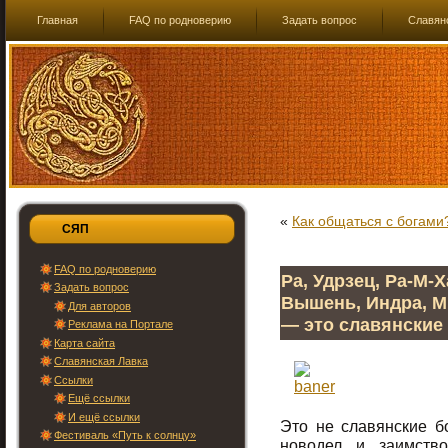
Главная
FAQ по родноверию
Задать вопрос
Славян
«
Как общаться с богами
СЯП
FAQ по родноверию
Ра, Удрзец, Ра-М-
Задать вопрос
Вышень, Индра, М
Для авторов
— это славянские
Реклама на Портале
Карта сайта
Славянская Лавка
Ссылки
Ещё ссылки
И ещё ссылки
Это не славянские б
Фестиваль «Путь к солнцу»
новодел и заимств