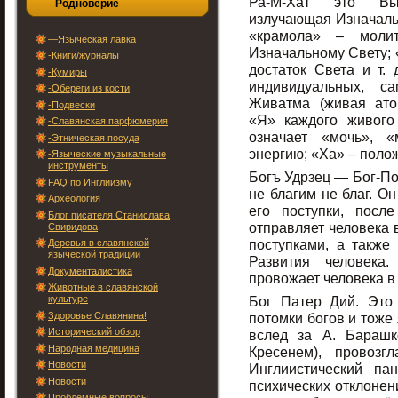
Ра-М-Хат это Вы
Родноверие
излучающая Изначаль
«крамола» – моли
—Языческая лавка
Изначальному Свету; 
-Книги/журналы
достаток Света и т. 
-Кумиры
индивидуальных, с
-Обереги из кости
Живатма (живая ато
-Подвески
«Я» каждого живого
-Славянская парфюмерия
означает «мочь», «
-Этническая посуда
энергию; «Ха» – поло
-Языческие музыкальные
инструменты
Богъ Удрзец — Бог-Пок
FAQ по Инглиизму
не благим не благ. Он
Археология
его поступки, пос
Блог писателя Станислава
отправляет человека 
Свиридова
поступками, а также
Деревья в славянской
языческой традиции
Развития человека
Документалистика
провожает человека в
Животные в славянской
культуре
Бог Патер Дий. Это 
Здоровье Славянина!
потомки богов и тоже
Исторический обзор
вслед за А. Барашк
Народная медицина
Кресенем), провоз
Новости
Инглиистический па
Новости
психических отклонени
Проблемные вопросы