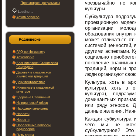
чрезвычайно не ко
Просмотреть результаты
культуры.
Loading ...
Субкультура подразум
Архив опросов
проекционную модел
организации молод
образования внутри г
может отличаться от
Родноверие
системой ценностей, 
другими аспектами. К
FAQ по Инглиизму
социально приобрете
Археология
поколение значимых и
Блог писателя Станислава
Свиридова
традиций, норм и пр
Деревья в славянской
люди организуют свою
языческой традиции
Культура, хоть в ар
Документалистика
культура), хоть в 
Животные в славянской
культуре
культура), подраз
Здоровье Славянина!
доминантных признак
Исторический обзор
или ряду этносов. Д
Народная медицина
данные явления. Начн
Новости
Каждая субкультура 
Новости
чего мы не можем
Проблемные вопросы
родноверия
субкультурное? Это
Путь воина