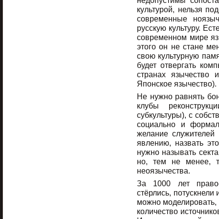
недопустимы сопоста
культурой, нельзя по
современные ноязыч
русскую культуру. Ест
современном мире язы
этого он не стане ме
свою культурную памя
будет отвергать ком
странах язычество 
Японское язычество).
Не нужно равнять бон
клубы реконструкц
субкультуры), с собст
социально и форма
желание служителей 
явлению, назвать это
нужно называть секта
но, тем не менее, 
неоязычества.
За 1000 лет право
стёрлись, потускнели 
можно моделировать, 
количество источнико