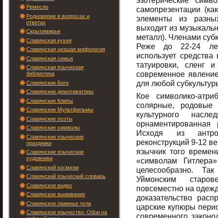
эзотерические симв
Ремесло
самопрезентации (ка
Родноверие в вопросах и
элементы из разных
ответах
выходит из музыкальн
Скрытимирье
металл). Членами субк
Славянская кухня
Реже до 22-24 лет
Славянская низшая мифология
использует средства 
Славянская семья
татуировки, сленг 
Славянская языческая
современное явлени
библиотека
для любой субкультур
Славянские Боги
Славянские демотиваторы
Кое символико-атри
Славянские Клипы
солярные, родовые
Славянские Мультфильмы
культурного насле
Славянские поэты
орнаментированная 
Славянские символы
Исходя из антроп
Славянские языческие
реконструкций 9-12 в
праздники
язычник того времен
Славянские языческие
художники
«символам Гитлера
Славянский космизм
целесообразно. Та
Славянский языческий словарь
Уймонским старов
Славянское видео
повсеместно на одеж
Славянское выживание
доказательство расп
Славянское лаженье тела
царские купюры перио
Славянское язычество. Обои на
современного законод