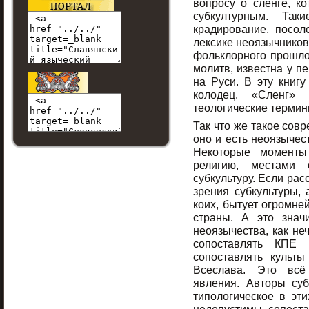
вопросу о сленге, к
субкултурным. Так
крадирование, посол
лексике неоязычников
фольклорного прошлог
молитв, известна у п
на Руси. В эту книг
колодец. «Сленг» 
теологические термин
Так что же такое сов
оно и есть неоязычест
Некоторые моменты
религию, местами 
субкультуру. Если рас
зрения субкультуры, 
коих, бытует огромне
страны. А это знач
неоязычества, как неч
сопоставлять КПЕ
сопоставлять культы
Всеслава. Это всё 
явления. Авторы суб
типологическое в эт