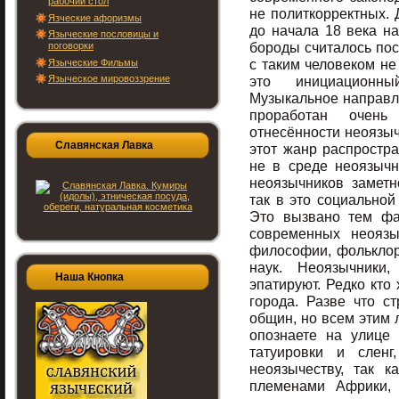
рабочий стол
не политкорректных.
Язческие афоризмы
до начала 18 века н
Языческие пословицы и
бороды считалось пос
поговорки
с таким человеком не
Языческие Фильмы
Языческое мировоззрение
это инициационны
Музыкальное направле
проработан очень
отнесённости неоязычн
Славянская Лавка
этот жанр распростра
не в среде неоязычн
неоязычников заметн
так в это социальной
Это вызвано тем фа
современных неоязы
философии, фольклори
наук. Неоязычники
Наша Кнопка
эпатируют. Редко кто
города. Разве что с
общин, но всем этим 
опознаете на улице 
татуировки и слен
неоязычеству, так к
племенами Африки, 