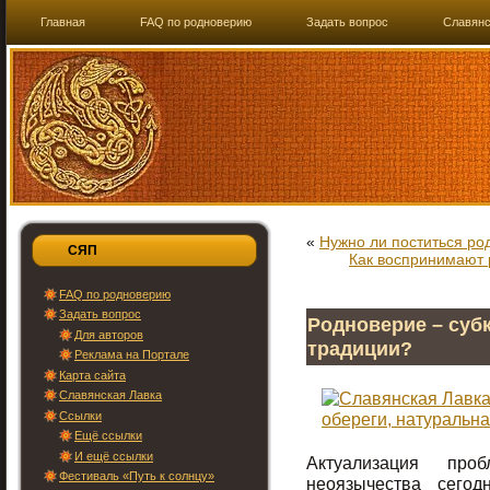
Главная
FAQ по родноверию
Задать вопрос
Славянс
«
Нужно ли поститься р
СЯП
Как воспринимают 
FAQ по родноверию
Задать вопрос
Родноверие – суб
Для авторов
традиции?
Реклама на Портале
Карта сайта
Славянская Лавка
Ссылки
Ещё ссылки
И ещё ссылки
Актуализация про
Фестиваль «Путь к солнцу»
неоязычества сегод