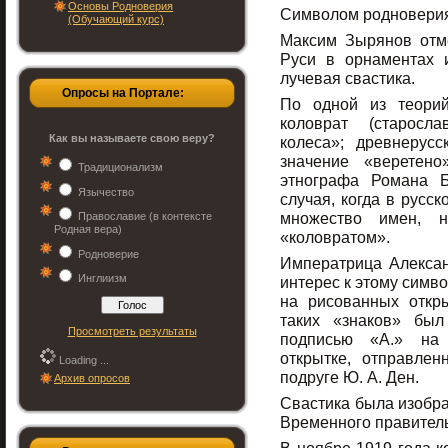
Основы Родноверия
Символом родноверия 
(Обучающий курс)
Максим Зырянов отме
Руси в орнаментах 
лучевая свастика.
Опросы на Портале:
По одной из теорий
коловрат (старосл
Как вы называете свою веру?
колеса»; древнерус
значение «веретено
Традиционализм
этнографа Романа Б
Язычество
случая, когда в русс
множество имен, н
Православие (в контексте
Родная вера)
«коловратом».
Родноверие
Императрица Алекса
Инглиизм
интерес к этому симв
на рисованных откр
таких «знаков» был
Просмотреть результаты
подписью «А.» на 
открытке, отправлен
Loading ...
подруге Ю. А. Ден.
Архив опросов
Свастика была изобр
Временного правитель