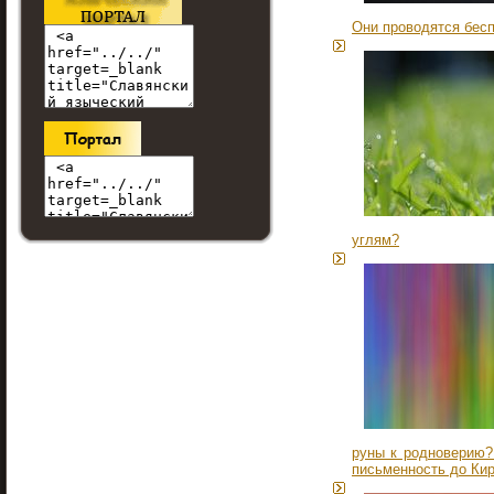
Они проводятся бесп
углям?
руны к родноверию?
письменность до Ки