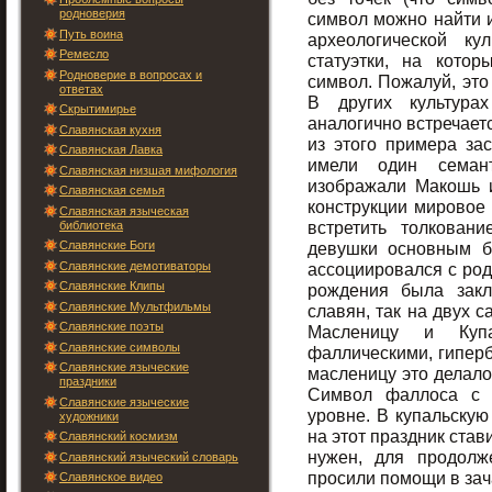
родноверия
символ можно найти и
Путь воина
археологической ку
Ремесло
статуэтки, на кото
Родноверие в вопросах и
символ. Пожалуй, это
ответах
В других культура
Скрытимирье
аналогично встречаетс
Славянская кухня
из этого примера з
Славянская Лавка
имели один семан
Славянская низшая мифология
изображали Макошь 
Славянская семья
конструкции мировое 
Славянская языческая
встретить толкован
библиотека
Славянские Боги
девушки основным б
Славянские демотиваторы
ассоциировался с ро
Славянские Клипы
рождения была закл
Славянские Мультфильмы
славян, так на двух 
Славянские поэты
Масленицу и Куп
Славянские символы
фаллическими, гипер
Славянские языческие
масленицу это делало
праздники
Символ фаллоса с 
Славянские языческие
уровне. В купальскую
художники
на этот праздник ста
Славянский космизм
нужен, для продолж
Славянский языческий словарь
просили помощи в зач
Славянское видео