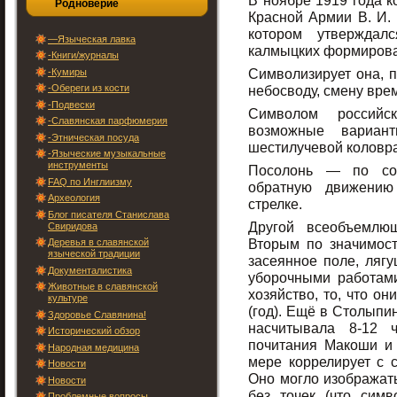
В ноябре 1919 года
Родноверие
Красной Армии В. И.
котором утверждал
—Языческая лавка
калмыцких формирова
-Книги/журналы
Символизирует она, п
-Кумиры
-Обереги из кости
небосводу, смену врем
-Подвески
Символом российс
-Славянская парфюмерия
возможные вариан
-Этническая посуда
шестилучевой коловра
-Языческие музыкальные
инструменты
Посолонь — по сол
FAQ по Инглиизму
обратную движению
Археология
стрелке.
Блог писателя Станислава
Другой всеобъемлю
Свиридова
Вторым по значимос
Деревья в славянской
языческой традиции
засеянное поле, лягу
Документалистика
уборочными работами
Животные в славянской
хозяйство, то, что он
культуре
(год). Ещё в Столыпи
Здоровье Славянина!
насчитывала 8-12 ч
Исторический обзор
почитания Макоши и 
Народная медицина
мере коррелирует с 
Новости
Оно могло изображатьс
Новости
без точек (что симв
Проблемные вопросы