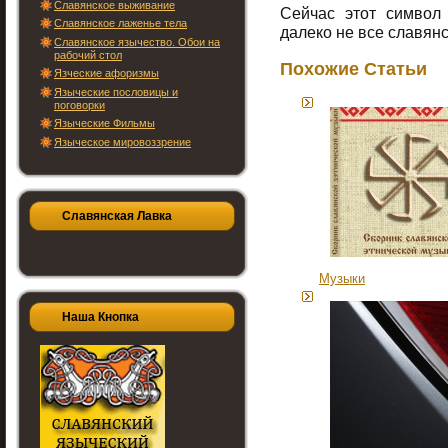
Славянское выживание
Сейчас этот символ 
Славянское лаженье тела
далеко не все славян
Славянское язычество. Обои на
рабочий стол
Похожие Статьи
Язческие афоризмы
Языческие пословицы и
поговорки
Языческие Фильмы
Языческое мировоззрение
Славянская Лавка
Музыки
Наша Кнопка