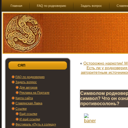
Главная
FAQ по родноверию
Задать вопрос
Славян
«
Осторожно наркотик! 
СЯП
Есть ли у родновери
авторитетным источнико
FAQ по родноверию
Задать вопрос
Для авторов
Реклама на Портале
Символом родновери
символ? Что он озна
Карта сайта
противосолонь?
Славянская Лавка
Ссылки
Ещё ссылки
И ещё ссылки
Фестиваль «Путь к солнцу»