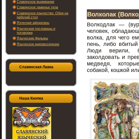
Славянское выживание
Славянское лаженье тела
Волколак (Волко
Славянское язычество. Обои на
рабочий стол
Язческие афоризмы
Волкодлак — (вур
Языческие пословицы и
человек, обладающ
поговорки
волка, для чего е
Языческие Фильмы
пень, либо вбитый
Языческое мировоззрение
Люди верили, 
заколдовать и прев
медведя, которы
Славянская Лавка
собакой, кошкой ил
Наша Кнопка