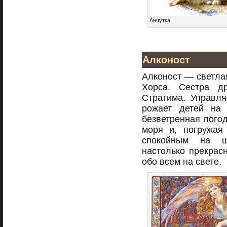
Анчутка
Алконост
Алконост — светла
Хорса. Сестра д
Стратима. Управля
рожает детей на 
безветренная погод
моря и, погружая
спокойным на ш
настолько прекрас
обо всем на свете.