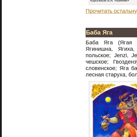
Корольков В.А. «Банник»
Прочитать остальну
Баба Яга
Баба Яга (Ягая Б
Ягинишна, Ягиха,
польское; Jenzi, 
чешское; Гвозде
словенское; Яга б
лесная старуха, бо