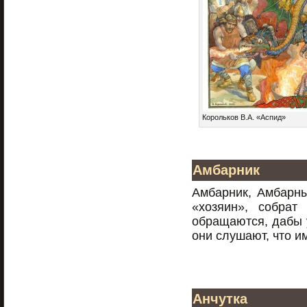
Корольков В.А. «Аспид»
Амбарник
Амбарник, Амбарны
«хозяин», собрат
обращаются, дабы 
они слушают, что и
Анчутка