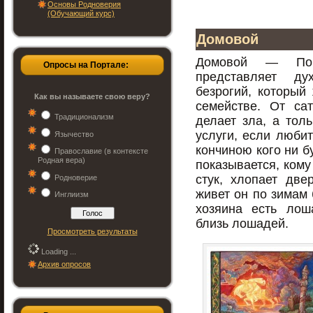
Основы Родноверия
(Обучающий курс)
Домовой
Домовой — По 
Опросы на Портале:
представляет д
безрогий, который
Как вы называете свою веру?
семействе. От са
Традиционализм
делает зла, а тол
услуги, если любит
Язычество
кончиною кого ни б
Православие (в контексте
Родная вера)
показывается, кому
стук, хлопает дв
Родноверие
живет он по зимам 
Инглиизм
хозяина есть лош
близь лошадей.
Просмотреть результаты
Loading ...
Архив опросов