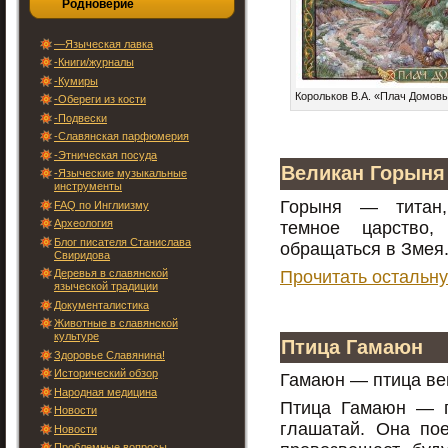
Родноверие
—Языческая лавка
-Книги/журналы
-Кумиры
Корольков В.А. «Плач Домов
-Обереги из кости
-Подвески
-Славянская парфюмерия
-Этническая посуда
Великан Горыня
-Языческие музыкальные
инструменты
Горыня — титан,
FAQ по Инглиизму
Археология
темное царство
Блог писателя Станислава
обращаться в Змея
Свиридова
Прочитать остальну
Деревья в славянской
языческой традиции
Документалистика
Животные в славянской
культуре
Птица Гамаюн
Здоровье Славянина!
Исторический обзор
Гамаюн — птица ве
Народная медицина
Птица Гамаюн — п
Новости
глашатай. Она по
Новости
Проблемные вопросы