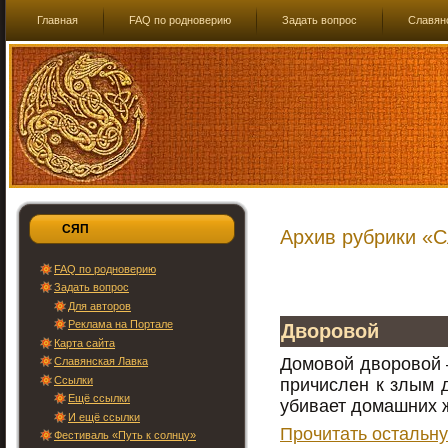
Главная
FAQ по родноверию
Задать вопрос
Славян
СЯП
Архив рубрики «
FAQ по родноверию
Задать вопрос
Для авторов
Реклама на Портале
Дворовой
Карта сайта
Домовой дворовой 
Славянская Лавка
Ссылки
причислен к злым д
Ещё ссылки
убивает домашних 
И ещё ссылки
Прочитать остальну
Фестиваль «Путь к солнцу»