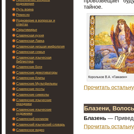
провозвещает буд
родноверия
тайное.
Путь воина
Ремесло
Родноверие в вопросах и
ответах
Скрытимирье
Славянская кухня
Славянская Лавка
Славянская низшая мифология
Славянская семья
Славянская языческая
библиотека
Славянские Боги
Славянские демотиваторы
Корольков В.А. «Гамаюн»
Славянские Клипы
Славянские Мультфильмы
Прочитать остальну
Славянские поэты
Славянские символы
Славянские языческие
праздники
Блазени, Волос
Славянские языческие
художники
Блазень
— Приведе
Славянский космизм
Славянский языческий словарь
Прочитать остальну
Славянское видео