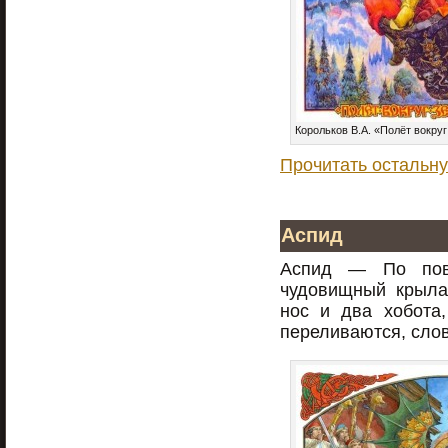
Корольков В.А. «Полёт вокру
Прочитать остальну
Аспид
Аспид — По пов
чудовищный крыла
нос и два хобота,
переливаются, сло