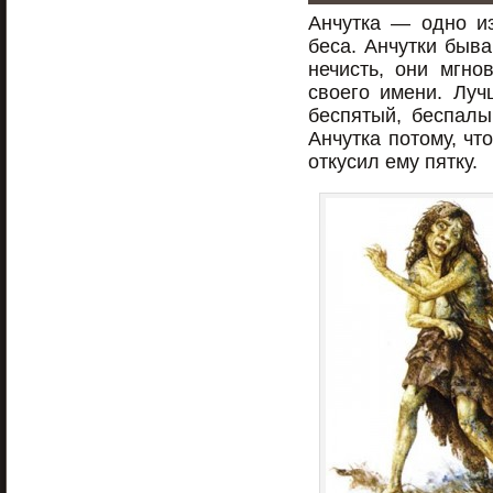
Анчутка — одно из
беса. Анчутки быв
нечисть, они мгно
своего имени. Луч
беспятый, беспалы
Анчутка потому, чт
откусил ему пятку.