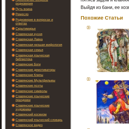
родноверия
Выйдя из бани, ее хоз
Путь воина
Ремесло
Похожие Статьи
Родноверие в вопросах и
ответах
Скрытимирье
Славянская кухня
Славянская Лавка
Славянская низшая мифология
Славянская семья
Славянская языческая
библиотека
Славянские Боги
Славянские демотиваторы
Славянские Клипы
Славянские Мультфильмы
Славянские поэты
Славянские символы
Славянские языческие
праздники
Славянские языческие
художники
Славянский космизм
Славянский языческий словарь
Славянское видео