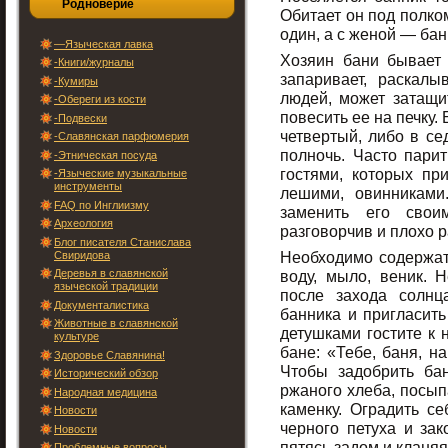
Родноверие
Обитает он под полко
один, а с женой — бан
—Языческая лавка
Хозяин бани бывает ж
-Книги/журналы
запаривает, раскал
-Кумиры
людей, может затащит
-Обереги из кости
повесить ее на печку.
-Подвески
четвертый, либо в се
-Славянская парфюмерия
полночь. Часто парит
-Этническая посуда
гостями, которых пр
-Языческие музыкальные
инструменты
лешими, овинниками
FAQ по Инглиизму
заменить его свои
Археология
разговорчив и плохо р
Блог писателя Станислава
Необходимо содержать
Свиридова
Деревья в славянской
воду, мыло, веник. 
языческой традиции
после захода солнц
Документалистика
банника и пригласить
Животные в славянской
детушками гостите к 
культуре
бане: «Тебе, баня, н
Здоровье Славянина!
Чтобы задобрить ба
Исторический обзор
ржаного хлеба, посып
Народная медицина
каменку. Оградить с
Новости
черного петуха и зак
Новости
пятясь задом и кланяя
Проблемные вопросы