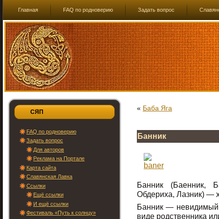
Главная
FAQ по родноверию
Задать вопрос
Славян
«
Баба Яга
СЯП
FAQ по родноверию
Банник
Задать вопрос
Для авторов
Реклама на Портале
Карта сайта
Славянская Лавка
Банник (Баенник, Б
Ссылки
Обдериха, Лазник) — 
Ещё ссылки
И ещё ссылки
Банник — невидимый д
Фестиваль «Путь к солнцу»
виде родственника ил