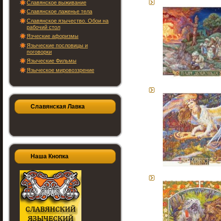
Славянское выживание
Славянское лаженье тела
Славянское язычество. Обои на
рабочий стол
Язческие афоризмы
Языческие пословицы и
поговорки
Языческие Фильмы
Языческое мировоззрение
Славянская Лавка
Наша Кнопка