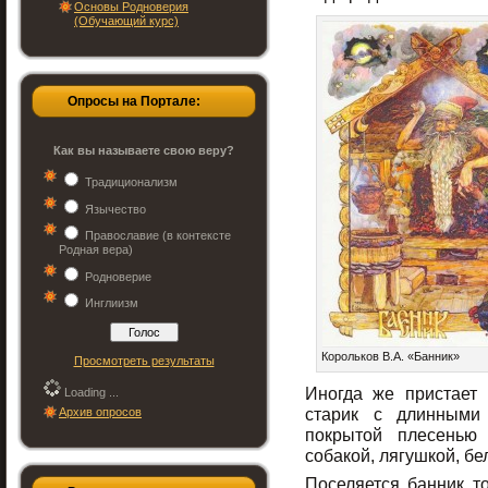
Основы Родноверия
(Обучающий курс)
Опросы на Портале:
Как вы называете свою веру?
Традиционализм
Язычество
Православие (в контексте
Родная вера)
Родноверие
Инглиизм
Корольков В.А. «Банник»
Просмотреть результаты
Иногда же пристает
Loading ...
старик с длинными
Архив опросов
покрытой плесенью 
собакой, лягушкой, бе
Поселяется банник то