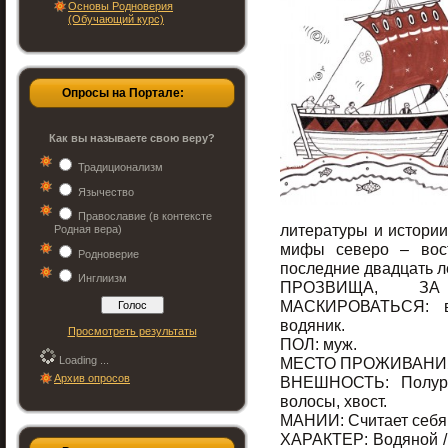
Основы Родноверия
(Обучающий курс)
Опросы на Портале:
Как вы называете свою веру?
Традиционализм
Язычество
Православие (в контексте
литературы и истории
Родная вера)
мифы северо – вост
Родноверие
последние двадцать ле
Инглиизм
ПРОЗВИЩА, 
МАСКИРОВАТЬСЯ: в
водяник.
Просмотреть результаты
ПОЛ: муж.
Loading ...
МЕСТО ПРОЖИВАНИЯ:
Архив опросов
ВНЕШНОСТЬ: Полуры
волосы, хвост.
МАНИИ: Считает себя х
ХАРАКТЕР: Водяной /