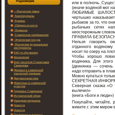
Родноверие
или в полночь. Сущес
(иначе водяной мог на
—Языческая лавка
ЛЮБИМЫЕ ШАЛОСТИ:
-Книги/журналы
чертышко наказывает 
-Кумиры
рыбаков за то, что он
-Обереги из кости
рыбачьих сетях нап
-Подвески
неосторожным словом,
-Славянская парфюмерия
ПРАВИЛА БЕЗОПАС
-Этническая посуда
Нельзя говорить ок
-Языческие музыкальные
отданного водяному
инструменты
носит по озеру на плот
FAQ по Инглиизму
Чтобы хорошо ловил
Археология
водяника. Для этого
Блог писателя Станислава
(двинянка — сочень 
Свиридова
Деревья в славянской
надо отправить в плав
языческой традиции
Можно купаться только
Документалистика
СЕКРЕТНАЯ ИНФОР
Животные в славянской
Северная сказка «О 
культуре
вылечил»
Здоровье Славянина!
(книга «Боги и люди»)
Исторический обзор
Народная медицина
Покупайте, читайте, 
Новости
живите с этим миром 
Новости
Проблемные вопросы