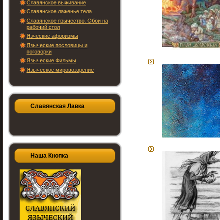
Славянское выживание
Славянское лаженье тела
Славянское язычество. Обои на
рабочий стол
Язческие афоризмы
Языческие пословицы и
поговорки
Языческие Фильмы
Языческое мировоззрение
Славянская Лавка
Наша Кнопка