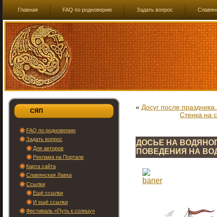
Главная
FAQ по родноверию
Задать вопрос
Славян
«
Досуг после праздника
СЯП
Стенка на 
FAQ по родноверию
Задать вопрос
ДОСЬЕ НА ВОДЯНО
Для авторов
ПОВЕДЕНИЯ НА ВО
Реклама на Портале
Карта сайта
Славянская Лавка
Ссылки
Ещё ссылки
И ещё ссылки
Фестиваль «Путь к солнцу»