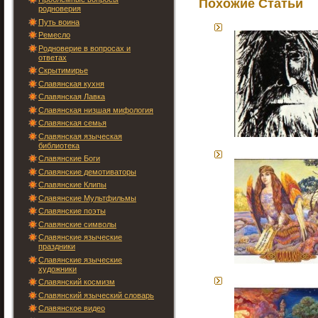
Похожие Статьи
родноверия
Путь воина
Ремесло
Родноверие в вопросах и
ответах
Скрытимирье
Славянская кухня
Славянская Лавка
Славянская низшая мифология
Славянская семья
Славянская языческая
библиотека
Славянские Боги
Славянские демотиваторы
Славянские Клипы
Славянские Мультфильмы
Славянские поэты
Славянские символы
Славянские языческие
праздники
Славянские языческие
художники
Славянский космизм
Славянский языческий словарь
Славянское видео