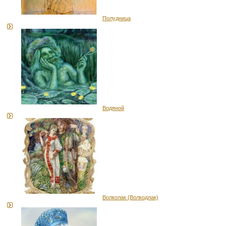
Полудница
Водяной
Волколак (Волкодлак)