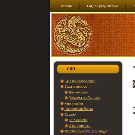
Главная
FAQ по родноверию
З
СЯП
FAQ по родноверию
Задать вопрос
Для авторов
Реклама на Портале
Карта сайта
Славянская Лавка
л
Ссылки
Ещё ссылки
И ещё ссылки
Фестиваль «Путь к солнцу»