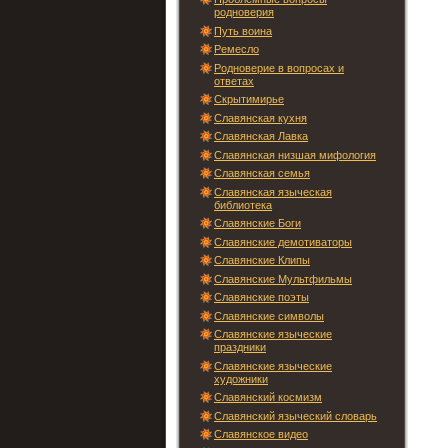
родноверия
Путь воина
Ремесло
Родноверие в вопросах и
ответах
Скрытимирье
Славянская кухня
Славянская Лавка
Славянская низшая мифология
Славянская семья
Славянская языческая
библиотека
Славянские Боги
Славянские демотиваторы
Славянские Клипы
Славянские Мультфильмы
Славянские поэты
Славянские символы
Славянские языческие
праздники
Славянские языческие
художники
Славянский космизм
Славянский языческий словарь
Славянское видео