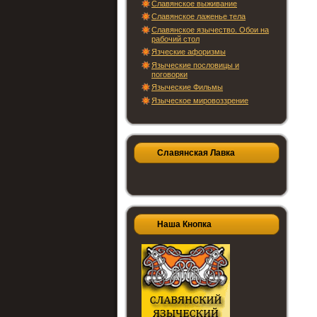
Славянское выживание
Славянское лаженье тела
Славянское язычество. Обои на
рабочий стол
Язческие афоризмы
Языческие пословицы и
поговорки
Языческие Фильмы
Языческое мировоззрение
Славянская Лавка
Наша Кнопка