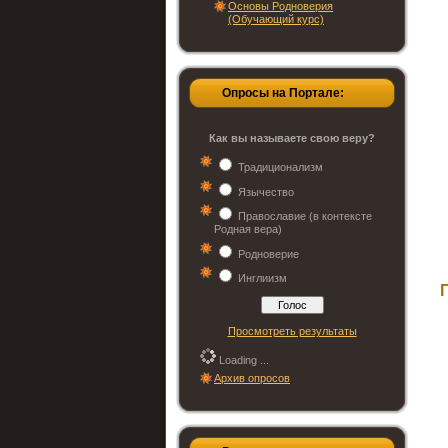
Основы Родноверия
(Обучающий курс)
Опросы на Портале:
Как вы называете свою веру?
Традиционализм
Язычество
Православие (в контексте
Родная вера)
Родноверие
Инглиизм
Просмотреть результаты
Loading ...
Архив опросов