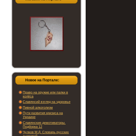
Новое на Портале:
Право на оружие или палки в
колёса
Славянсий взгляд на здоровье
Пивной алкоголизм
Пути развития кризиса на
Украине
Славянские демотиваторы.
Подборка 12
Чулков М.Д. Словарь русских