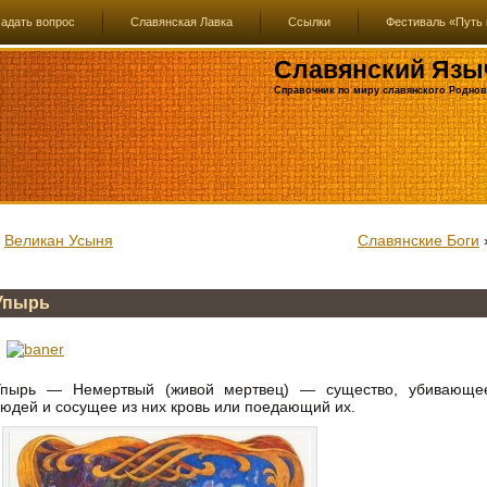
адать вопрос
Славянская Лавка
Ссылки
Фестиваль «Путь 
Славянский Язы
Справочник по миру славянского Роднов
«
Великан Усыня
Славянские Боги
Упырь
Упырь — Немертвый (живой мертвец) — существо, убивающе
юдей и сосущее из них кровь или поедающий их.