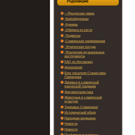
Родноверие
—Языческая лавка
-Книги/журналы
-Кумиры
-Обереги из кости
-Подвески
-Славянская парфюмерия
-Этническая посуда
-Языческие музыкальные
инструменты
FAQ по Инглиизму
Археология
Блог писателя Станислава
Свиридова
Деревья в славянской
языческой традиции
Документалистика
Животные в славянской
культуре
Здоровье Славянина!
Исторический обзор
Народная медицина
Новости
Новости
Проблемные вопросы