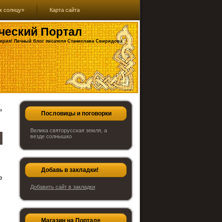
к солнцу»
Карта сайта
ческий Портал
ерия! Личный блог писателя Станислава Свиридова
»
Пословицы и поговорки
Велика святорусская земля, а
везде солнышко
Добавь в закладки!
е
Добавить сайт в закладки
Магазин на Портале