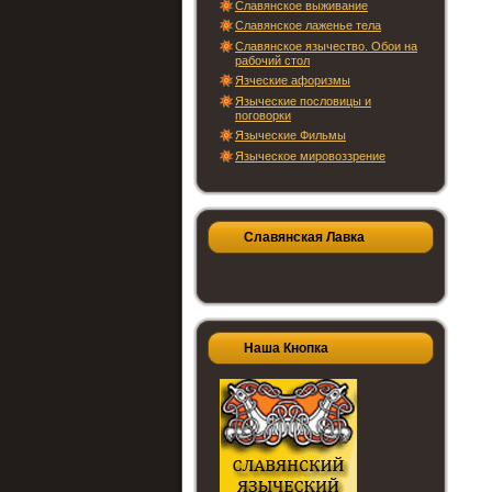
Славянское выживание
Славянское лаженье тела
Славянское язычество. Обои на
рабочий стол
Язческие афоризмы
Языческие пословицы и
поговорки
Языческие Фильмы
Языческое мировоззрение
Славянская Лавка
Наша Кнопка