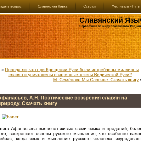
адать вопрос
Славянская Лавка
Ссылки
Фестиваль «Путь 
Славянский Язы
Справочник по миру славянского Роднов
«
Правда ли, что при Крещении Руси были истреблены миллионы
славян и уничтожены священные тексты Ведической Руси?
М. Семёнова Мы Славяне. Скачать книгу
Афанасьев, А.Н. Поэтические воззрения славян на
природу. Скачать книгу
нига Афанасьева выявляет живые связи языка и преданий, боле
ого, воскрешает основы русского мышления, что особенно важн
ейчас, когда язык и мышление русского человека изуродован