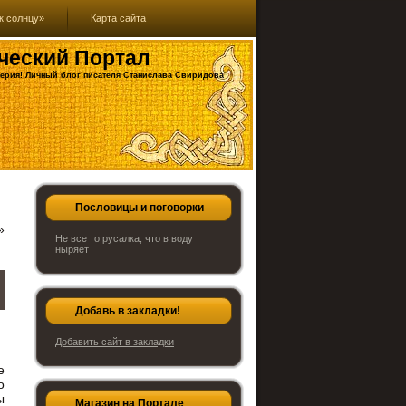
к солнцу»
Карта сайта
ческий Портал
ерия! Личный блог писателя Станислава Свиридова
Пословицы и поговорки
»
Не все то русалка, что в воду
ныряет
Добавь в закладки!
Добавить сайт в закладки
е
о
ы
Магазин на Портале