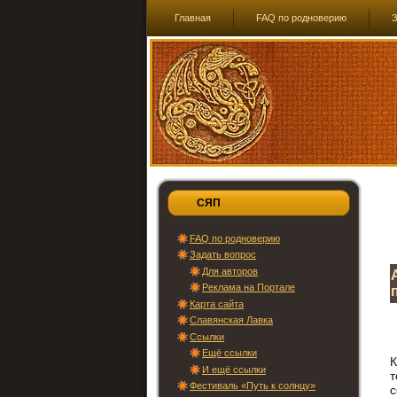
Главная
FAQ по родноверию
З
СЯП
FAQ по родноверию
Задать вопрос
Для авторов
Реклама на Портале
Карта сайта
Славянская Лавка
Ссылки
Ещё ссылки
К
И ещё ссылки
т
Фестиваль «Путь к солнцу»
с