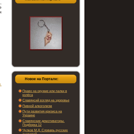
,
е
и
Новое на Портале:
.
Право на оружие или палки в
колёса
Славянсий взгляд на здоровье
Пивной алкоголизм
Пути развития кризиса на
Украине
Славянские демотиваторы.
Подборка 12
Чулков М.Д. Словарь русских