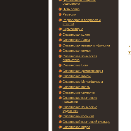
родноверия
Путь воина
Ремесло
Родноверие в вопросах и
ответах
Скрытимирье
Славянская кухня
Славянская Лавка
Славянская низшая мифология
Славянская семья
Славянская языческая
библиотека
Славянские Боги
Славянские демотиваторы
Славянские Клипы
Славянские Мультфильмы
Славянские поэты
Славянские символы
Славянские языческие
праздники
Славянские языческие
художники
Славянский космизм
Славянский языческий словарь
Славянское видео