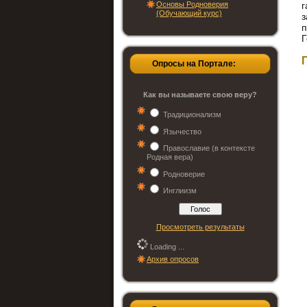
Основы Родноверия
г
(Обучающий курс)
п
Г
Опросы на Портале:
Как вы называете свою веру?
Традиционализм
Язычество
Православие (в контексте
Родная вера)
Родноверие
Инглиизм
Просмотреть результаты
Loading ...
Архив опросов