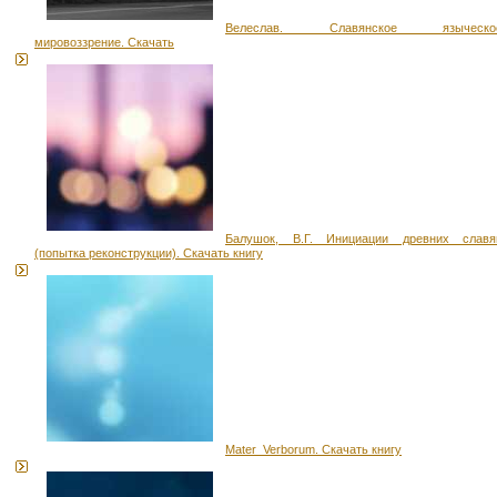
Велеслав. Славянское языческо
мировоззрение. Скачать
Балушок, В.Г. Инициации древних славя
(попытка реконструкции). Скачать книгу
Mater_Verborum. Скачать книгу