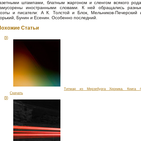
азетными штампами, блатным жаргоном и сленгом всякого рода
замусорены иностранными словами. К ней обращались разны
оэты и писатели: А К. Толстой и Блок, Мельников-Печерский 
орький, Бунин и Есенин. Особенно последний.
Похожие Статьи
Титмар из Мерзебурга Хроника. Книга 4
Скачать