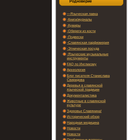
Родноверие
—Языческая лавка
-Книги/журналы
-Кумиры
-Обереги из кости
-Подвески
-Славянская парфюмерия
-Этническая посуда
-Языческие музыкальные
инструменты
FAQ по Инглиизму
Археология
Блог писателя Станислава
Свиридова
Деревья в славянской
языческой традиции
Документалистика
Животные в славянской
культуре
Здоровье Славянина!
Исторический обзор
Народная медицина
Новости
Новости
Проблемные вопросы