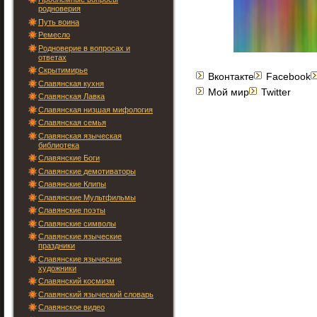
родноверия
Путь воина
Ремесло
Родноверие в вопросах и
ответах
Скрытимирье
Вконтакте
Facebook
Славянская кухня
Мой мир
Twitter
Славянская Лавка
Славянская низшая мифология
Славянская семья
Славянская языческая
библиотека
Славянские Боги
Славянские демотиваторы
Славянские Клипы
Славянские Мультфильмы
Славянские поэты
Славянские символы
Славянские языческие
праздники
Славянские языческие
художники
Славянский космизм
Славянский языческий словарь
Славянское видео