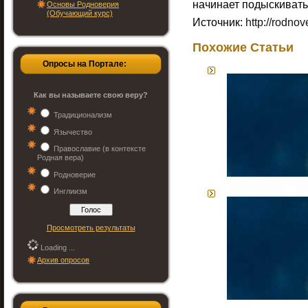
начинает подыскивать
Основы Родноверия
(Обучающий курс)
Источник:
http://rodnov
Похожие Статьи
Опросы на Портале:
Как вы называете свою веру?
Традиционализм
Язычество
Православие (в контексте
Родная вера)
Родноверие
Инглиизм
Просмотреть результаты
Loading ...
Архив опросов