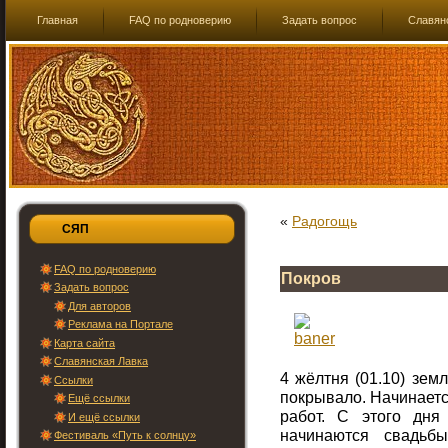
Главная
FAQ по родноверию
Задать вопрос
Славян
«
Радогощь
СЯП
FAQ по родноверию
Покров
Задать вопрос
Для авторов
Реклама на Портале
Карта сайта
Славянская Лавка
4 жёлтня (01.10) зем
Ссылки
покрывало. Начинаетс
Ещё ссылки
работ. С этого дня
И ещё ссылки
начинаются свадьб
Фестиваль «Путь к солнцу»