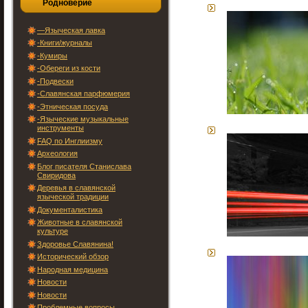
Родноверие
—Языческая лавка
-Книги/журналы
-Кумиры
-Обереги из кости
-Подвески
-Славянская парфюмерия
-Этническая посуда
-Языческие музыкальные
инструменты
FAQ по Инглиизму
Археология
Блог писателя Станислава
Свиридова
Деревья в славянской
языческой традиции
Документалистика
Животные в славянской
культуре
Здоровье Славянина!
Исторический обзор
Народная медицина
Новости
Новости
Проблемные вопросы