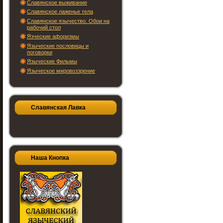
Славянское выживание
Славянское лаженье тела
Славянское язычество. Обои на
рабочий стол
Язческие афоризмы
Языческие пословицы и
поговорки
Языческие Фильмы
Языческое мировоззрение
Славянская Лавка
Наша Кнопка