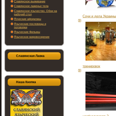
Славянское выживание
Славянское лаженье тела
Славянское язычество. Обои на
рабочий стол
Сочи и дела Украины
Язческие афоризмы
Языческие пословицы и
поговорки
Языческие Фильмы
Языческое мировоззрение
Славянская Лавка
тренировок
Наша Кнопка