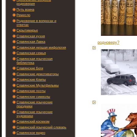
родноверия
Путь воина
Ремесло
Родноверие в вопросах и
ответах
Скрытимирье
Славянская кухня
Славянская Лавка
родноверу?
Славянская низшая мифология
Славянская семья
Славянская языческая
библиотека
Славянские Боги
Славянские демотиваторы
Славянские Клипы
Славянские Мультфильмы
Славянские поэты
Славянские символы
Славянские языческие
праздники
Славянские языческие
художники
Славянский космизм
Славянский языческий словарь
Славянское видео