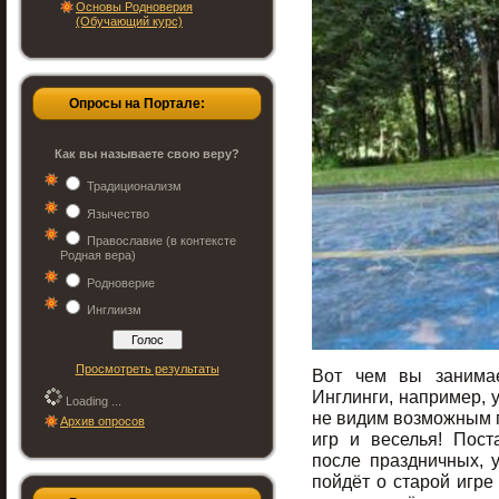
Основы Родноверия
(Обучающий курс)
Опросы на Портале:
Как вы называете свою веру?
Традиционализм
Язычество
Православие (в контексте
Родная вера)
Родноверие
Инглиизм
Просмотреть результаты
Вот чем вы занимае
Инглинги, например, 
Loading ...
не видим возможным п
Архив опросов
игр и веселья! Пост
после праздничных, у
пойдёт о старой игре