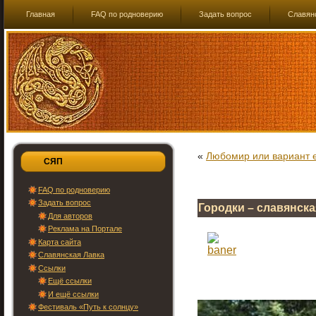
Главная
FAQ по родноверию
Задать вопрос
Славян
«
Любомир или вариант 
СЯП
FAQ по родноверию
Задать вопрос
Городки – славянска
Для авторов
Реклама на Портале
Карта сайта
Славянская Лавка
Ссылки
Ещё ссылки
И ещё ссылки
Фестиваль «Путь к солнцу»