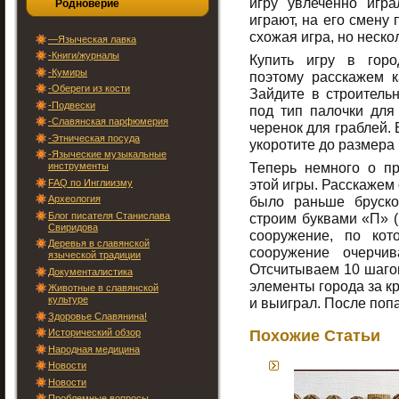
игру увлечённо игр
Родноверие
играют, на его смену 
схожая игра, но неско
—Языческая лавка
-Книги/журналы
Купить игру в горо
-Кумиры
поэтому расскажем к
-Обереги из кости
Зайдите в строительн
-Подвески
под тип палочки для
-Славянская парфюмерия
черенок для граблей. 
-Этническая посуда
укоротите до размера 
-Языческие музыкальные
Теперь немного о пр
инструменты
этой игры. Расскажем
FAQ по Инглиизму
Археология
было раньше бруско
Блог писателя Станислава
строим буквами «П» (п
Свиридова
сооружение, по кот
Деревья в славянской
сооружение очерчи
языческой традиции
Отсчитываем 10 шагов
Документалистика
элементы города за кр
Животные в славянской
культуре
и выиграл. После поп
Здоровье Славянина!
Похожие Статьи
Исторический обзор
Народная медицина
Новости
Новости
Проблемные вопросы