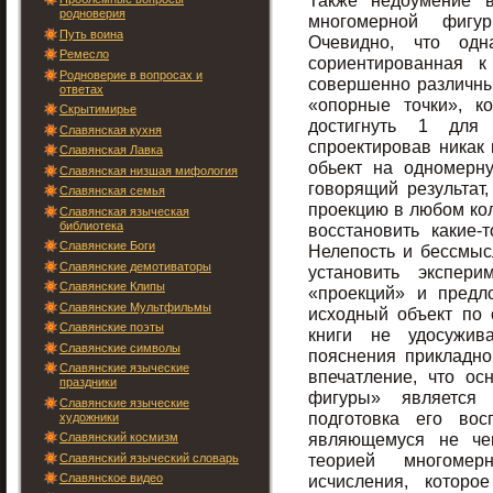
Также недоумение 
родноверия
многомерной фигу
Путь воина
Очевидно, что од
Ремесло
сориентированная к
Родноверие в вопросах и
совершенно различны
ответах
«опорные точки», к
Скрытимирье
достигнуть 1 для 
Славянская кухня
спроектировав никак
Славянская Лавка
обьект на одномерн
Славянская низшая мифология
говорящий результат,
Славянская семья
проекцию в любом кол
Славянская языческая
библиотека
восстановить какие-т
Славянские Боги
Нелепость и бессмыс
Славянские демотиваторы
установить экспери
Славянские Клипы
«проекций» и предл
Славянские Мультфильмы
исходный объект по 
Славянские поэты
книги не удосужив
Славянские символы
пояснения прикладно
Славянские языческие
впечатление, что о
праздники
фигуры» является 
Славянские языческие
подготовка его вос
художники
являющемуся не че
Славянский космизм
теорией многомер
Славянский языческий словарь
Славянское видео
исчисления, которо