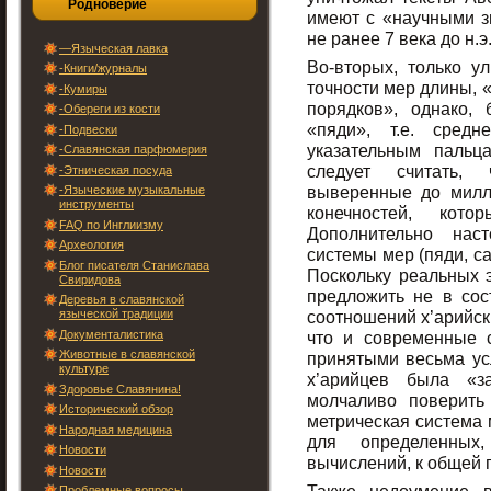
Родноверие
имеют с «научными з
не ранее 7 века до н.э
—Языческая лавка
Во-вторых, только у
-Книги/журналы
точности мер длины, 
-Кумиры
порядков», однако,
-Обереги из кости
«пяди», т.е. сред
-Подвески
указательным пальц
-Славянская парфюмерия
следует считать,
-Этническая посуда
выверенные до милл
-Языческие музыкальные
инструменты
конечностей, кот
FAQ по Инглиизму
Дополнительно наст
Археология
системы мер (пяди, са
Блог писателя Станислава
Поскольку реальных 
Свиридова
предложить не в сост
Деревья в славянской
языческой традиции
соотношений х’арийск
Документалистика
что и современные 
Животные в славянской
принятыми весьма усл
культуре
х’арийцев была «з
Здоровье Славянина!
молчаливо поверить
Исторический обзор
метрическая система 
Народная медицина
для определенных
Новости
вычислений, к общей 
Новости
Проблемные вопросы