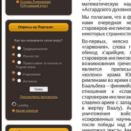
Основы Родноверия
математическую на
(Обучающий курс)
«Асгардского духовно
Мы полагаем, что в 
нами очередная не
Опросы на Портале:
староверов-инглинг
некоторых странностя
Как вы называете свою веру?
Во-первых, неясн
«гармония», слова 
Традиционализм
обиход х’арийцев,
Язычество
староверов-ингли
возникновения грече
Православие (в контексте
Родная вера)
является приписы
«колонн» храма Юп
Родноверие
римлянами во время о
Инглиизм
Баальбека – финикийц
отношения к «слав
староверам-инглингам
Просмотреть результаты
славяно-ариев с зап
Loading ...
в жертву Ваалу). А
Архив опросов
уничтожения вой
«сокровенных научны
после победы над А
уничтожал тексты Ав