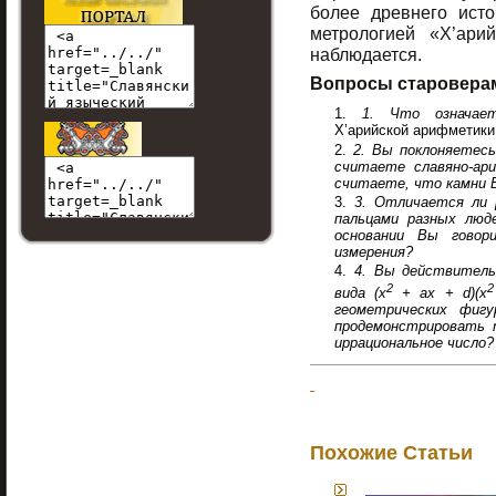
более древнего исто
метрологией «Х’ари
наблюдается.
Вопросы староверам
1.
Что означае
Х’арийской арифметики
2.
Вы поклоняетесь
считаете славяно-ар
считаете, что камни 
3.
Отличается ли 
пальцами разных люд
основании Вы говор
измерения?
4.
Вы действительн
2
вида (
x
+
ax
+
d
)(
x
геометрических фигу
продемонстрировать 
иррациональное число?
Похожие Статьи