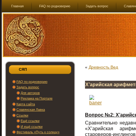
Главная
FAQ по родноверию
Задать вопрос
Славян
«
Древность Вед
СЯП
FAQ по родноверию
Х’арийская арифмет
Задать вопрос
Для авторов
Реклама на Портале
Карта сайта
Славянская Лавка
Вопрос №2: Х’арийс
Ссылки
Ещё ссылки
Сравнительно недавн
И ещё ссылки
«Х’арийская арифм
Фестиваль «Путь к солнцу»
староверов-инглингов