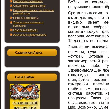
Славянское выживание
ВУЗах, но, конечно
Славянское лаженье тела
получивших такого об
Славянское язычество. Обои на
Оригинальна сама по 
рабочий стол
к методам подсчета о
Язческие афоризмы
видимо, имеет ме
Языческие пословицы и
поговорки
инглингами «образ
Языческие Фильмы
математическую фо
Языческое мировоззрение
воспринимает как мно
Тогда его можно тольк
Заявленная высочайш
времени, судя по т
Славянская Лавка
«сутки». Которые
закономерностей ра
времени, либо у
Здравомыслящие люд
громоздкую, мног
Наша Кнопка
стандартов временн
измерении времен
стабильным процесса
системы расчетов, 
процессы. Такая де
была использована шу
мир. Возможно, шумер