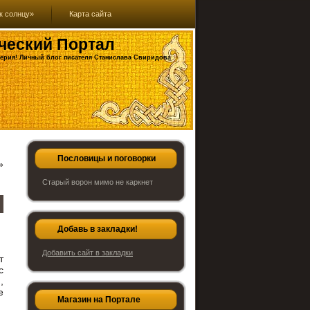
к солнцу»
Карта сайта
ческий Портал
ерия! Личный блог писателя Станислава Свиридова
Пословицы и поговорки
»
Старый ворон мимо не каркнет
Добавь в закладки!
Добавить сайт в закладки
т
с
,
е
Магазин на Портале