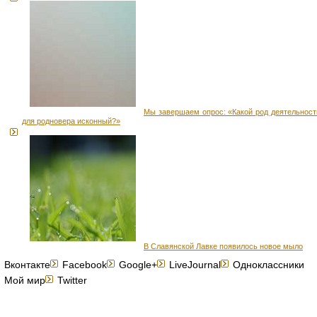
Мы завершаем опрос: «Какой род деятельност
для родновера исконный?»
В Славянской Лавке появилось новое мыло
Вконтакте
Facebook
Google+
LiveJournal
Одноклассники
Мой мир
Twitter