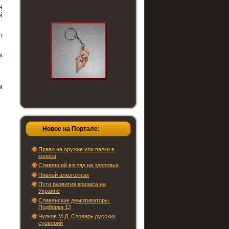
я
й
л
а
м
Новое на Портале:
Право на оружие или палки в
колёса
Славянсий взгляд на здоровье
Пивной алкоголизм
Пути развития кризиса на
Украине
Славянские демотиваторы.
Подборка 12
Чулков М.Д. Словарь русских
суеверий