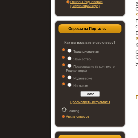
Основы Родноверия
В
(Обучающий курс)
С
П
Опросы на Портале:
Как вы называете свою веру?
К
Традиционализм
С
Язычество
У
Православие (в контексте
Родная вера)
Родноверие
Инглиизм
Просмотреть результаты
Loading ...
Архив опросов