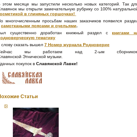
 этом месяце мы запустили несколько новых категорий. Так дл
лавянок мы открыли замечательную рубрику со 100% натурально
косметикой в глиняных горшочках!
о многочисленным просьбам наших заказчиков появился разде
с
самоткаными поясами и очельями
.
Был существенно доработан книжный раздел с
книгами н
родноверческую тематику
 слову сказать вышел
7 Номер журнала Родноверие
Сейчас мы работаем над 2-ым сборнико
лавянской Этнической музыки.
дачных покупок в
Славянской Лавке!
Похожие Статьи