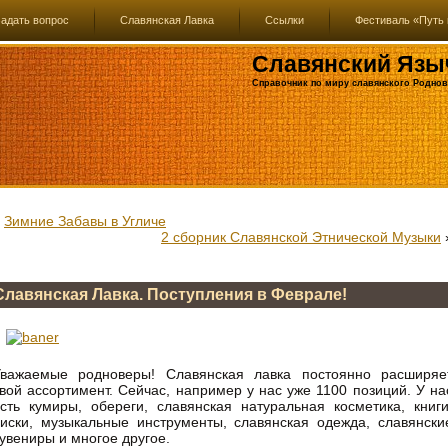
адать вопрос
Славянская Лавка
Ссылки
Фестиваль «Путь 
Славянский Язы
Справочник по миру славянского Роднов
«
Зимние Забавы в Угличе
2 сборник Славянской Этнической Музыки
Славянская Лавка. Поступления в Феврале!
Уважаемые родноверы! Славянская лавка постоянно расширяе
вой ассортимент. Сейчас, например у нас уже 1100 позиций. У на
сть кумиры, обереги, славянская натуральная косметика, книги
иски, музыкальные инструменты, славянская одежда, славянски
увениры и многое другое.