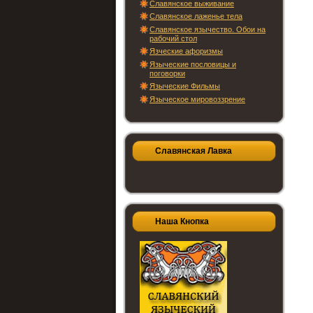
Славянское выживание
Славянское лаженье тела
Славянское язычество. Обои на
рабочий стол
Язческие афоризмы
Языческие пословицы и
поговорки
Языческие Фильмы
Языческое мировоззрение
Славянская Лавка
Наша Кнопка