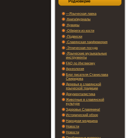
Родноверие
—Языческая лавка
-Книги/журналы
-Кумиры
-Обереги из кости
-Подвески
-Славянская парфюмерия
-Этническая посуда
-Языческие музыкальные
инструменты
FAQ по Инглиизму
Археология
Блог писателя Станислава
Свиридова
Деревья в славянской
языческой традиции
Документалистика
Животные в славянской
культуре
Здоровье Славянина!
Исторический обзор
Народная медицина
Новости
Новости
Проблемные вопросы