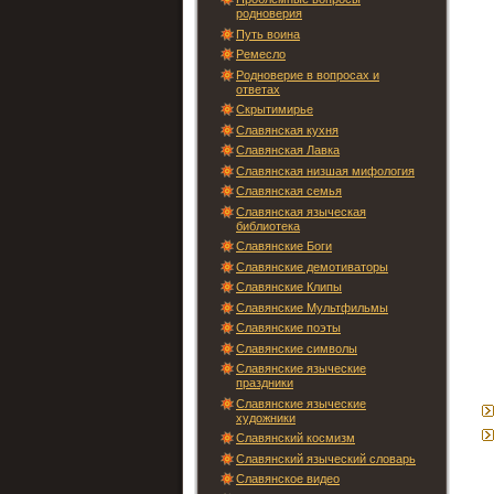
родноверия
Путь воина
Ремесло
Родноверие в вопросах и
ответах
Скрытимирье
Славянская кухня
Славянская Лавка
Славянская низшая мифология
Славянская семья
Славянская языческая
библиотека
Славянские Боги
Славянские демотиваторы
Славянские Клипы
Славянские Мультфильмы
Славянские поэты
Славянские символы
Славянские языческие
праздники
Славянские языческие
художники
Славянский космизм
Славянский языческий словарь
Славянское видео