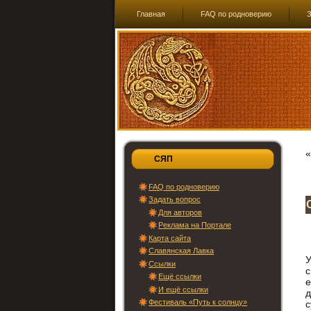
Главная
FAQ по родноверию
З
СЯП
FAQ по родноверию
Задать вопрос
Для авторов
Реклама на Портале
Карта сайта
Славянская Лавка
Ссылки
с
Ещё ссылки
е
И ещё ссылки
д
Фестиваль «Путь к солнцу»
с