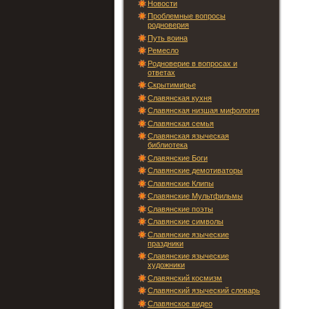
Новости
Проблемные вопросы
родноверия
Путь воина
Ремесло
Родноверие в вопросах и
ответах
Скрытимирье
Славянская кухня
Славянская низшая мифология
Славянская семья
Славянская языческая
библиотека
Славянские Боги
Славянские демотиваторы
Славянские Клипы
Славянские Мультфильмы
Славянские поэты
Славянские символы
Славянские языческие
праздники
Славянские языческие
художники
Славянский космизм
Славянский языческий словарь
Славянское видео