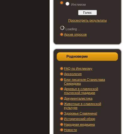
Инглиизм
Просмотреть результаты
Loading ...
Архив опросов
Родноверие
FAQ по Инглиизму
Археология
Блог писателя Станислава
Свиридова
Деревья в славянской
языческой традиции
Документалистика
Животные в славянской
культуре
Здоровье Славянина!
Исторический обзор
Народная медицина
Новости