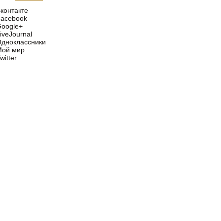
контакте
acebook
oogle+
iveJournal
дноклассники
Мой мир
witter