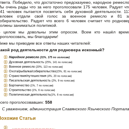
твета. Победило, что достаточно предсказуемо, народное ремесло
ы очень рады что за него проголосовали 175 человек. Радует чт
41 человек пытается посвятить себя духовной деятельности. 11
человек отдали свой голос за военное ремесло и 81 з
обирательство. Радует что всего 6 человек считает что роднове
олжны заниматься политикой.
В целом мы довольны этим опросом. Всем кто нашёл врем
роголосовать, мы благодарим!
иже мы приводим все ответы наших читателей:
Какой род деятельности для родновера исконный?
Народное ремесло
(31%, 175 по голосам)
Духовная деятельность
(25%, 141 по голосам)
Военное ремесло
(20%, 113 по голосам)
Охота/рыбалка/собирательство
(15%, 81 по голосам)
Странствия/путешествия
(4%, 20 по голосам)
Писательская деятельность
(2%, 9 по голосам)
Бортничество
(1%, 7 по голосам)
Строительство
(1%, 6 по голосам)
Политическая деятельность
(1%, 6 по голосам)
сего проголосовавших:
558
С уважением, администрация Славянского Языческого Портала
Похожие Статьи