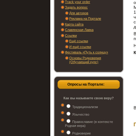
Track your order
о
М
Задать вопрос
1
Для авторов
Реклама на Портале
с
Карта сайта
д
Славянская Лавка
Ссылки
п
Ещё ссылки
Н
И ещё ссылки
Фестиваль «Путь к солнцу»
Основы Родноверия
(Обучающий курс)
Опросы на Портале:
Как вы называете свою веру?
Традиционализм
В
Язычество
Православие (в контексте
Родная вера)
Родноверие