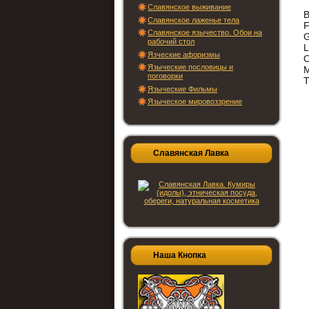
Славянское выживание
В
Славянское лаженье тела
F
Славянское язычество. Обои на
G
рабочий стол
L
Язческие афоризмы
О
Языческие пословицы и
поговорки
T
Языческие Фильмы
Языческое мировоззрение
Славянская Лавка
Наша Кнопка