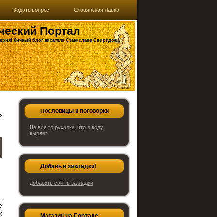
Задать вопрос
Славянская Лавка
ческий Портал
ерия! Личный блог писателя Станислава Свиридова
Пословицы и поговорки
»
Не все то русалка, что в воду
ныряет
Добавь в закладки!
Добавить сайт в закладки
.
е
х
Магазин на Портале