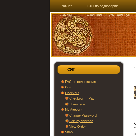
Главная
FAQ по родноверию
C
Ссылки
Фестиваль «Путь к солнцу»
СЯП
FAQ по родноверию
Cart
Checkout
Checkout → Pay
Thank you
My Account
Change Password
Edit My Address
М
View Order
С
Shop