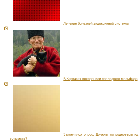
Лечение болезней эндокринной системы
В Карпатах похоронили последнего мольфара
Закончился опрос: Должны ли родноверы идт
во власть?