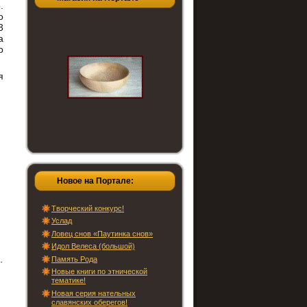
.
о
3
а
р
я
Новое на Портале:
Творческий конкурс!
Услад
Ловец снов «Паутинка снов»
Идол Велеса (большой)
.
Память Рода
Новые книги по этнической
тематике!
Новая серия нательных
славянских оберегов!