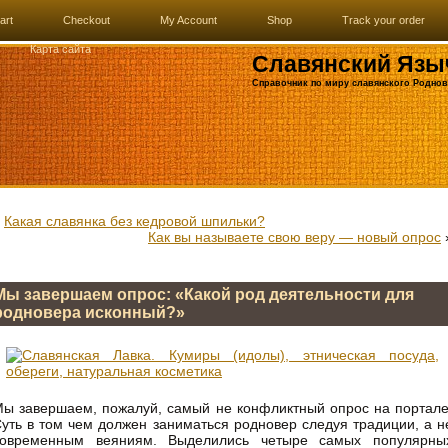
art
Checkout
My Account
Shop
Track your order
Карта сайта
Славянский Язы
Справочник по миру славянского Роднов
«
Какая славянка без кедровой шпильки?
Как вы называете свою веру — новый опрос
Мы завершаем опрос: «Какой род деятельности для
родновера исконный?»
ы завершаем, пожалуй, самый не конфликтный опрос на портале
уть в том чем должен заниматься родновер следуя традиции, а н
современным веяниям. Выделились четыре самых популярны