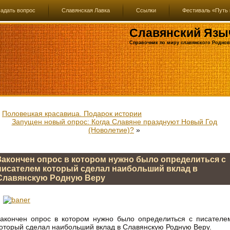
адать вопрос
Славянская Лавка
Ссылки
Фестиваль «Путь 
Славянский Язы
Справочник по миру славянского Роднов
«
Половецкая красавица. Подарок истории
Запущен новый опрос: Когда Славяне празднуют Новый Год
(Новолетие)?
»
Закончен опрос в котором нужно было определиться с
писателем который сделал наибольший вклад в
Славянскую Родную Веру
акончен опрос в котором нужно было определиться с писателе
оторый сделал наибольший вклад в Славянскую Родную Веру.