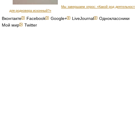
Мы завершаем опрос: «Какой род деятельност
для родновера исконный?»
Вконтакте
Facebook
Google+
LiveJournal
Одноклассники
Мой мир
Twitter