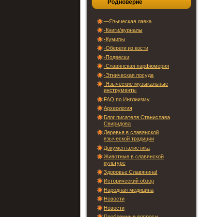
Родноверие
—Языческая лавка
-Книги/журналы
-Кумиры
-Обереги из кости
-Подвески
-Славянская парфюмерия
-Этническая посуда
-Языческие музыкальные
инструменты
FAQ по Инглиизму
Археология
Блог писателя Станислава
Свиридова
Деревья в славянской
языческой традиции
Документалистика
Животные в славянской
культуре
Здоровье Славянина!
Исторический обзор
Народная медицина
Новости
Новости
Проблемные вопросы