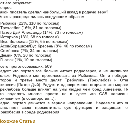
от его результат:
опрос:
акой писатель сделал наибольший вклад в родную веру?
тветы распределились следующим образом
 Рыбаков (22%, 110 по голосам)
 Трехлебов (16%, 81 по голосам)
 Патер Дый Александр (14%, 73 по голосам)
 Истархов (13%, 68 по голосам)
 Влх. Велеслав (13%, 65 по голосам)
 Асов/Борашков/Бус Кресень (8%, 40 по голосам)
 Семёнова (7%, 34 по голосам)
 Демин (6%, 28 по голосам)
 Гнатюк (1%, 10 по голосам)
сего проголосовавших: 509
адует что портал всё больше читает родноверов, а не инглингов
олько Родновер мог проголосовать за Рыбакова. Он и победил
Второе и третье место делят Требулкин (Трехлебов) и Оте
хиневич (Патер Дый). Радует и одновременно огорчает что мараз
рехлебова больше влияет на умы людей чем бред Хиневича. Н
что поделать многие просто не в курсе что САВ написан
хиневичем (в соавторстве…).
адно, портал движется в верном направлении. Надеемся что о
выполняет свою просветитель сую функцию и защищает о
ракобесия в среде родноверия.
Похожие Статьи