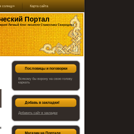
к солнцу»
Карта сайта
ческий Портал
ерия! Личный блог писателя Станислава Свиридова
Пословицы и поговорки
Всякому бы ворону на свою голову
каркать
Добавь в закладки!
Добавить сайт в закладки
м
Магазин на Портале