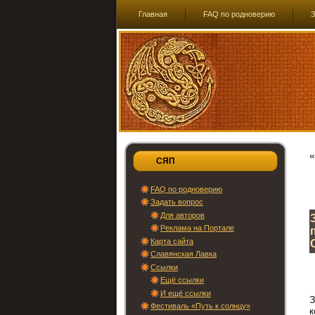
Главная
FAQ по родноверию
З
СЯП
FAQ по родноверию
Задать вопрос
Для авторов
Реклама на Портале
Карта сайта
Славянская Лавка
Ссылки
Ещё ссылки
И ещё ссылки
З
Фестиваль «Путь к солнцу»
к