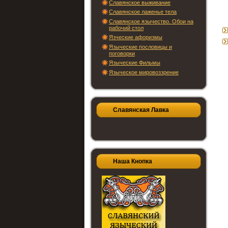
Славянское выживание
Славянское лаженье тела
Славянское язычество. Обои на
рабочий стол
Язческие афоризмы
Языческие пословицы и
поговорки
Языческие Фильмы
Языческое мировоззрение
Славянская Лавка
Наша Кнопка