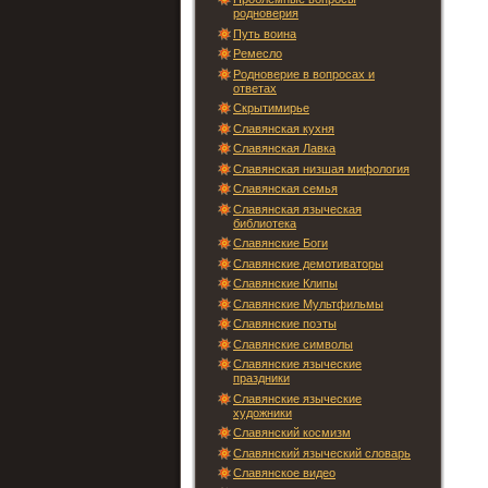
родноверия
Путь воина
Ремесло
Родноверие в вопросах и
ответах
Скрытимирье
Славянская кухня
Славянская Лавка
Славянская низшая мифология
Славянская семья
Славянская языческая
библиотека
Славянские Боги
Славянские демотиваторы
Славянские Клипы
Славянские Мультфильмы
Славянские поэты
Славянские символы
Славянские языческие
праздники
Славянские языческие
художники
Славянский космизм
Славянский языческий словарь
Славянское видео