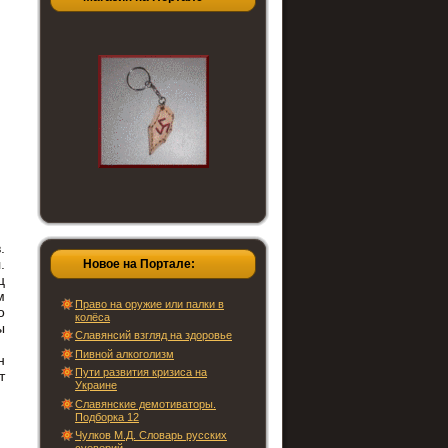
.
.
Новое на Портале:
ц
м
Право на оружие или палки в
о
колёса
ы
Славянсий взгляд на здоровье
Пивной алкоголизм
н
Пути развития кризиса на
т
Украине
Славянские демотиваторы.
Подборка 12
Чулков М.Д. Словарь русских