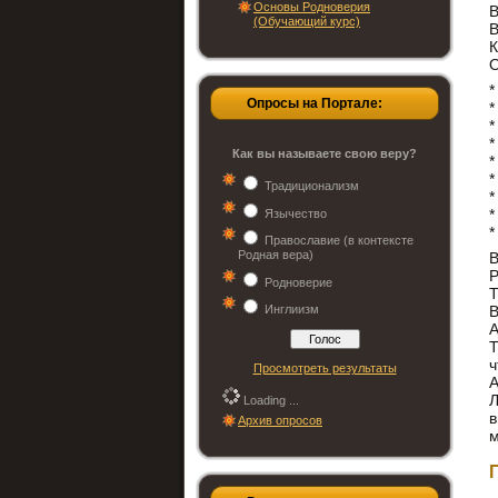
Основы Родноверия
В
(Обучающий курс)
В
К
О
*
Опросы на Портале:
*
*
*
Как вы называете свою веру?
*
*
Традиционализм
*
*
Язычество
*
Православие (в контексте
Родная вера)
В
Р
Родноверие
Т
Инглиизм
А
Т
Просмотреть результаты
А
Л
Loading ...
Архив опросов
м