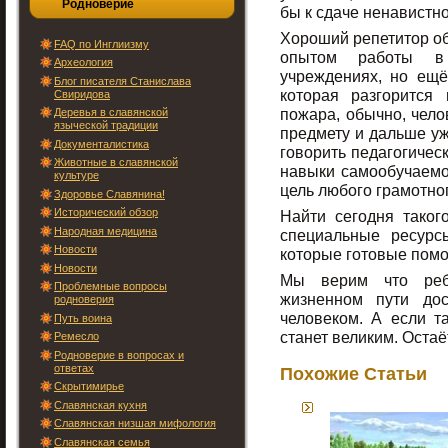
Родноверие
бы к сдаче ненавистно
Хороший репетитор об
FAQ по Инглиизму
опытом работы в 
Археология
учреждениях, но ещё
Блог писателя Станислава
которая разгорится
Свиридова
пожара, обычно, чело
Деревья в славянской
языческой традиции
предмету и дальше уж
Документалистика
говорить педагогичес
Животные в славянской
навыки самообучаемос
культуре
цель любого грамотног
Здоровье Славянина!
Исторический обзор
Найти сегодня таког
Народная медицина
специальные ресурс
Новости
которые готовые помо
Новости
Мы верим что реб
Проблемные вопросы
жизненном пути дос
родноверия
человеком. А если та
Путь воина
станет великим. Остаё
Ремесло
Родноверие в вопросах и
ответах
Похожие Статьи
Скрытимирье
Славянская кухня
Славянская низшая мифология
Славянская семья