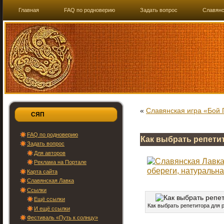
Главная
FAQ по родноверию
Задать вопрос
Славянс
«
Славянская игра «Бой 
СЯП
FAQ по родноверию
Как выбрать репети
Задать вопрос
Для авторов
Реклама на Портале
Карта сайта
Славянская Лавка
Ссылки
Ещё ссылки
Как выбрать репетитора для 
И ещё ссылки
Фестиваль «Путь к солнцу»