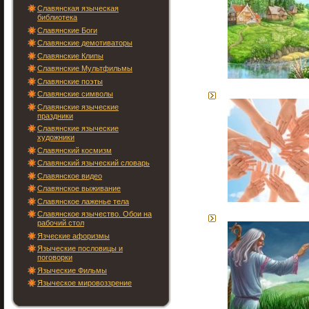
Славянская языческая
библиотека
Славянские Боги
Славянские демотиваторы
Славянские Клипы
Славянские Мультфильмы
Славянские поэты
Славянские символы
Славянские языческие
праздники
Славянские языческие
художники
Славянский космизм
Славянский языческий словарь
Славянское видео
Славянское выживание
Славянское лаженье тела
Славянское язычество. Обои на
рабочий стол
Язческие афоризмы
Языческие пословицы и
поговорки
Языческие Фильмы
Языческое мировоззрение