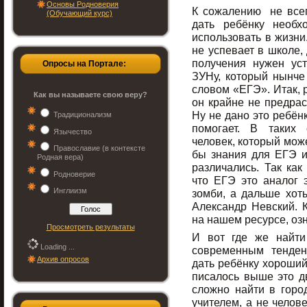
Основы Родноверия
К сожалению не всег
(Обучающий курс)
дать ребёнку необх
использовать в жизни
не успевает в школе,
получения нужен ус
Опросы на Портале:
ЗУНу, который нынч
словом «ЕГЭ». Итак, 
Как вы называете свою веру?
он крайне не предрас
Ну не дано это ребён
Традиционализм
помогает. В таких
Язычество
человек, который может
Православие (в контексте
бы знания для ЕГЭ и
Родная вера)
различались. Так как
Родноверие
что ЕГЭ это аналог 
Инглиизм
зомби, а дальше хоть
Александр Невский.
на нашем ресурсе, оз
Просмотреть результаты
И вот где же найти 
Loading ...
современным тенден
Архив опросов
дать ребёнку хороший
писалось выше это д
сложно найти в горо
учителем, а не челов