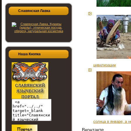
Славянская Лавка
Наша Кнопка
цивилизации
солнца в январе, а н
Вконтакте