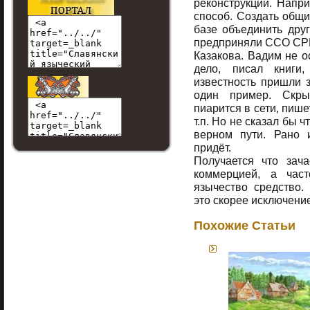
реконструкции. Напри
способ. Создать общи
базе объединить дру
предприняли ССО СРВ
Казакова. Вадим не о
дело, писал книги
известность пришли 
один пример. Скры
пиарится в сети, пише
т.п. Но не сказал бы 
верном пути. Рано 
придёт.
Получается что зач
коммерцией, а час
язычество средство.
это скорее исключение
Похожие Статьи