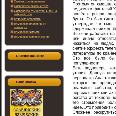
Славянское выживание
Поэтому он смешал е
Славянское лаженье тела
ведизма и фантазий Х
Славянское язычество. Обои на
вошёл в рынок това
рабочий стол
бугра. Он был гиптно
Язческие афоризмы
утверждает что смог 
Языческие пословицы и
поговорки
сдерживает приход тё
Языческие Фильмы
Все они работают на 
Языческое мировоззрение
или иначе относятс
нажиться на людях. 
снятие эффекта телег
литературы по крайне
Славянская Лавка
Это всё было бы 
популярности.
Есть родноверы кот
утопию. Данную ниш
персонажа Анастасию,
Наша Кнопка
которые он преподн
реальные события, 
первых своих книгах
бегства от техногенно
его стремления бол
идее. Это приводит к 
Сложнее раскрутить