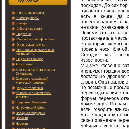
Родноверие
подходом. До сих пор
виноватого или сенса
—Языческая лавка
есть в книге, да х
-Книги/журналы
повествованием, люди
-Кумиры
не светит узнавание в
-Обереги из кости
Почему это так важно
-Подвески
протаскивать в массы
-Славянская парфюмерия
За которые можно не 
-Этническая посуда
проекты носят благой 
-Языческие музыкальные
инструменты
Сегодня мы погов
FAQ по Инглиизму
известности.
Археология
Мы уже косвенно зат
Блог писателя Станислава
инструментом для дост
Свиридова
достаточно древняя 
Деревья в славянской
славян. Она позволяе
языческой традиции
не возможные пробле
Документалистика
перекладывания отве
Животные в славянской
культуре
формы переноса отве
Здоровье Славянина!
другие веры. По нам т
Исторический обзор
если говорить языко
Народная медицина
драке надавали по мо
Новости
своё поражение перек
Новости
добились успеха па
Проблемные вопросы