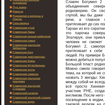
Славян Богумил 2 
родноверия
объединения север
Путь воина
родноверию. Он св
Ремесло
глупой, мы бы даже 
Родноверие в вопросах и
речи, а главное п
ответах
Скрытимирье
притягивает до сих п
Славянская кухня
Тарзан из его соратни
Славянская Лавка
это парочка совер
Славянская низшая мифология
Эпатируя, они прив
Славянская семья
человек не сможет 
Славянская языческая
Богумил 2, самопр
библиотека
притягивает к себе
Славянские Боги
людей. На примере Бо
Славянские демотиваторы
можно добиться попул
Славянские Клипы
Большой пласт роднов
Славянские Мультфильмы
Можно смело говорит
Славянские поэты
тема, на которой не 
Славянские символы
назвать 3 звезды: Хи
Славянские языческие
между собой не всегда
праздники
всё просто Хиневич
Славянские языческие
художники
участник РНЕ, созд
Славянский космизм
инглиизм. После него
Славянский языческий словарь
посвящение в индии, 
Славянское видео
таковой ведизм на 