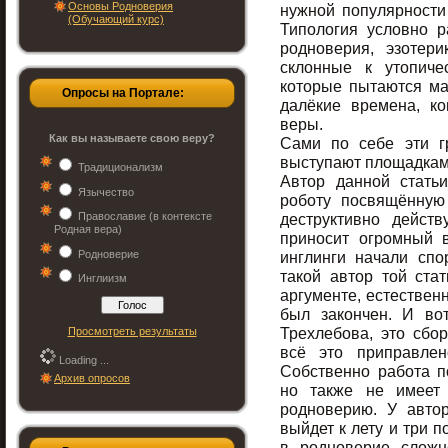
Основы Родноверия
нужной популярности 
(Обучающий курс)
Типология условно р
родноверия, эзотер
склонные к утопиче
которые пытаются ма
Опросы на Портале:
далёкие времена, к
веры.
Как вы называете свою веру?
Сами по себе эти г
выступают площадками
Традиционализм
Автор данной стать
Язычество
роботу посвящённую
Православие (в контексте
деструктивно дейст
Родная вера)
приносит огромный в
Родноверие
инглинги начали спо
такой автор той ста
Инглиизм
аргументе, естествен
был закончен. И во
Трехлебова, это сбор
Просмотреть результаты
всё это приправлен
Loading ...
Собственно работа п
Архив опросов
но также не имеет 
родноверию. У авто
выйдет к лету и три п
в родноверие сложн