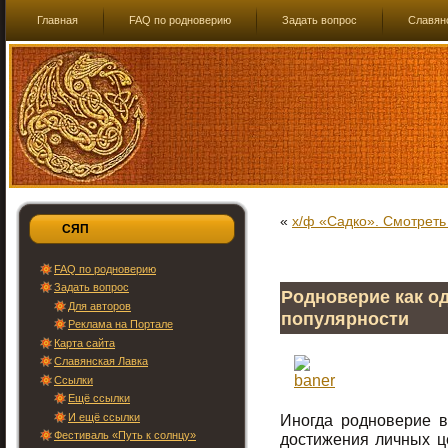
Главная
FAQ по родноверию
Задать вопрос
Славян
«
х/ф «Садко». Смотреть
СЯП
FAQ по родноверию
Задать вопрос
Родноверие как о
Для авторов
популярности
Реклама на Портале
Карта сайта
Славянская Лавка
Ссылки
Ещё ссылки
И ещё ссылки
Иногда родноверие в
Фестиваль «Путь к солнцу»
достижения личных це