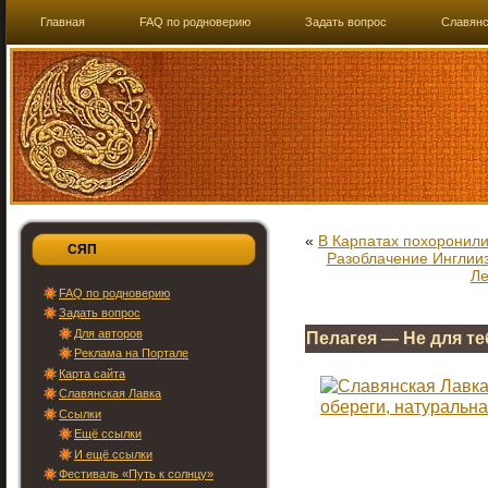
Главная
FAQ по родноверию
Задать вопрос
Славянс
«
В Карпатах похоронил
СЯП
Разоблачение Инглииз
Ле
FAQ по родноверию
Задать вопрос
Для авторов
Пелагея — Не для те
Реклама на Портале
Карта сайта
Славянская Лавка
Ссылки
Ещё ссылки
И ещё ссылки
Фестиваль «Путь к солнцу»