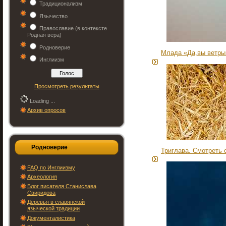
Традиционализм
Язычество
Православие (в контексте
Родная вера)
Родноверие
Млада «Да,вы ветры
Инглиизм
Просмотреть результаты
Loading ...
Архив опросов
Родноверие
Триглава. Смотреть 
FAQ по Инглиизму
Археология
Блог писателя Станислава
Свиридова
Деревья в славянской
языческой традиции
Документалистика