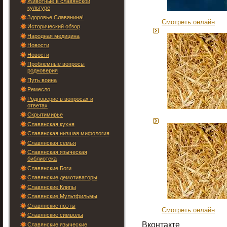
Животные в славянской
культуре
Здоровье Славянина!
Смотреть онлайн
Исторический обзор
Народная медицина
Новости
Новости
Проблемные вопросы
родноверия
Путь воина
Ремесло
Родноверие в вопросах и
ответах
Скрытимирье
Славянская кухня
Славянская низшая мифология
Славянская семья
Славянская языческая
библиотека
Славянские Боги
Славянские демотиваторы
Славянские Клипы
Славянские Мультфильмы
Славянские поэты
Смотреть онлайн
Славянские символы
Вконтакте
Славянские языческие