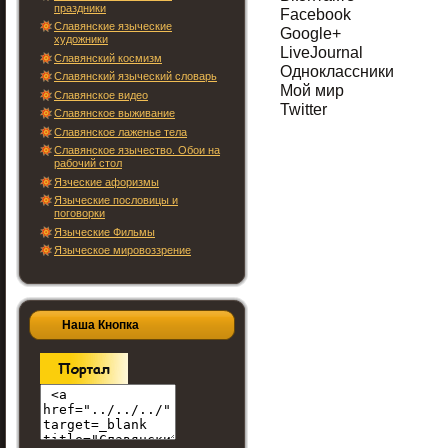
праздники
Facebook
Славянские языческие
Google+
художники
LiveJournal
Славянский космизм
Одноклассники
Славянский языческий словарь
Мой мир
Славянское видео
Twitter
Славянское выживание
Славянское лаженье тела
Славянское язычество. Обои на
рабочий стол
Язческие афоризмы
Языческие пословицы и
поговорки
Языческие Фильмы
Языческое мировоззрение
Наша Кнопка