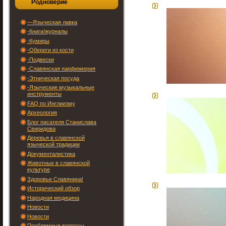
Родноверие
—Языческая лавка
-Книги/журналы
-Кумиры
-Обереги из кости
-Подвески
-Славянская парфюмерия
-Этническая посуда
-Языческие музыкальные
инструменты
FAQ по Инглиизму
Археология
Блог писателя Станислава
Свиридова
Деревья в славянской
языческой традиции
Документалистика
Животные в славянской
культуре
Здоровье Славянина!
Исторический обзор
Народная медицина
Новости
Новости
Проблемные вопросы