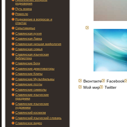
родноверия
Путь воина
Ремесло
Родноверие в вопросах и
ответах
Скрытимирье
Славянская кухня
Славянская Лавка
Славянская низшая мифология
Славянская семья
Славянская языческая
библиотека
Славянские Боги
Славянские демотиваторы
Славянские Клипы
Славянские Мультфильмы
Вконтакте
Facebook
Славянские поэты
Мой мир
Twitter
Славянские символы
Славянские языческие
праздники
Славянские языческие
художники
Славянский космизм
Славянский языческий словарь
Славянское видео