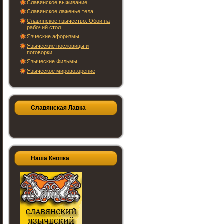
Славянское выживание
Славянское лаженье тела
Славянское язычество. Обои на
рабочий стол
Язческие афоризмы
Языческие пословицы и
поговорки
Языческие Фильмы
Языческое мировоззрение
Славянская Лавка
Наша Кнопка