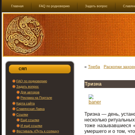
Главная
FAQ по родноверию
Задать вопрос
Славян
«
Треба
Раскопки захор
СЯП
FAQ по родноверию
Тризна
Задать вопрос
Для авторов
Реклама на Портале
Карта сайта
Славянская Лавка
Тризна — день, устан
Ссылки
несколько ритуальных
Ещё ссылки
тоже называвшиеся «
И ещё ссылки
умершего и о том, чт
Фестиваль «Путь к солнцу»