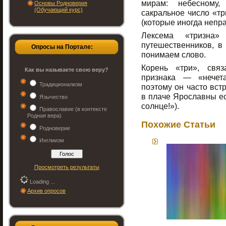
мирам: небесному
Основы Родноверия
(Обучающий курс)
сакральное число «т
(которые иногда непр
Лексема «тризна»
путешественников, в
Опросы на Портале:
понимаем слово.
Корень «три», связ
Как вы называете свою веру?
признака — «нечет
Традиционализм
поэтому он часто встр
в плаче Ярославны ес
Язычество
солнце!»).
Православие (в контексте
Родная вера)
Похожие Статьи
Родноверие
Инглиизм
Просмотреть результаты
Loading ...
Архив опросов