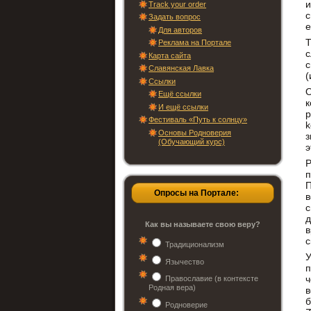
Track your order
с
Задать вопрос
е
Для авторов
Т
Реклама на Портале
Карта сайта
с
Славянская Лавка
(
Ссылки
Ещё ссылки
к
И ещё ссылки
p
Фестиваль «Путь к солнцу»
k
Основы Родноверия
з
(Обучающий курс)
э
Р
п
П
Опросы на Портале:
в
с
д
Как вы называете свою веру?
в
с
Традиционализм
Язычество
ч
Православие (в контексте
Родная вера)
в
б
Родноверие