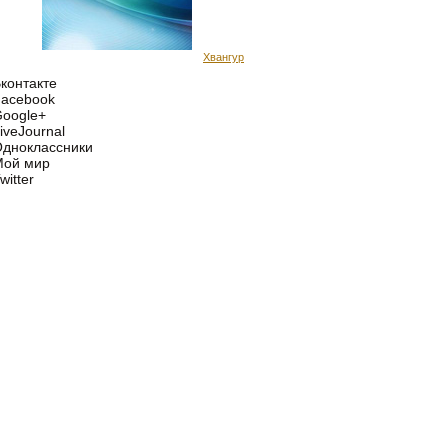
Хвангур
контакте
acebook
oogle+
iveJournal
дноклассники
Мой мир
witter