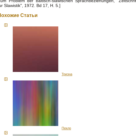
um Problem der baltisch-slawischen Sprachbeziehungen, "Zeitschrif
ur Slawistik", 1972. Bd 17, H. 5.]
Похожие Статьи
Тризна
Пекло