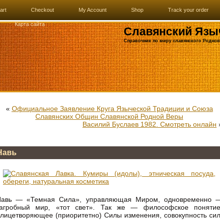
art
Checkout
My Account
Shop
Track your order
Карта сайта
Славянский Язы
Справочник по миру славянского Роднов
«
Официальное Заявление Круга Языческой Традиции и Союза
Славянских Общин Славянской Родной Веры
Василий Буслаев 1982. Смотреть онлайн
Навь
Навь — «Темная Сила», управляющая Миром, одновременно 
загробный мир, «тот свет». Так же — философское понятие
лицетворяющее (приоритетно) Силы изменения, совокупность сил