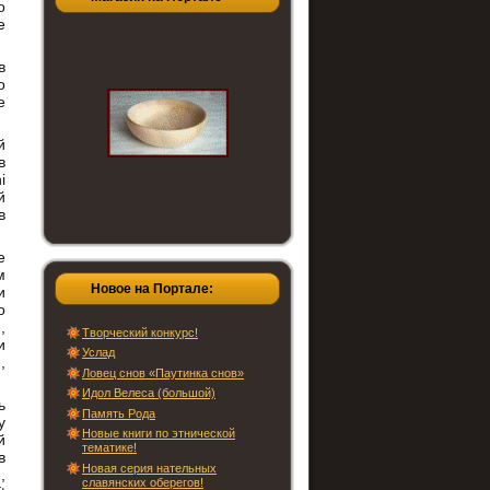
о
е
в
о
е
й
в
i
й
в
е
м
Новое на Портале:
и
о
,
Творческий конкурс!
и
Услад
,
Ловец снов «Паутинка снов»
Идол Велеса (большой)
ь
Память Рода
y
Новые книги по этнической
й
тематике!
в
Новая серия нательных
,
славянских оберегов!