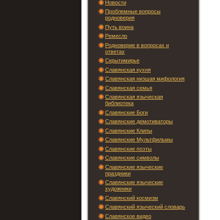
Новости
Проблемные вопросы
родноверия
Путь воина
Ремесло
Родноверие в вопросах и
ответах
Скрытимирье
Славянская кухня
Славянская низшая мифология
Славянская семья
Славянская языческая
библиотека
Славянские Боги
Славянские демотиваторы
Славянские Клипы
Славянские Мультфильмы
Славянские поэты
Славянские символы
Славянские языческие
праздники
Славянские языческие
художники
Славянский космизм
Славянский языческий словарь
Славянское видео