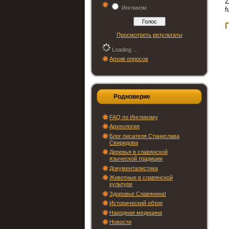
Z
Инглиизм
f
Просмотреть результаты
Loading ...
Архив опросов
Родноверие
FAQ по Инглиизму
Археология
Блог писателя Станислава
Свиридова
Деревья в славянской
языческой традиции
Документалистика
Животные в славянской
культуре
Здоровье Славянина!
Исторический обзор
Народная медицина
Новости