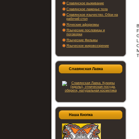
Славянское выживание
Славянское лаженье тела
Славянское язычество. Обои на
рабочий стол
Язческие афоризмы
В
Языческие пословицы и
F
поговорки
G
Языческие Фильмы
L
О
Языческое мировоззрение
T
Славянская Лавка
Наша Кнопка