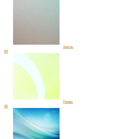
Хмель
Правь