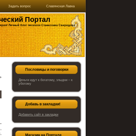
Задать вопрос
Славянская Лавка
ческий Портал
ерия! Личный блог писателя Станислава Свиридова
Пословицы и поговорки
»
Деньги идут к богатому, злыдни – к
убогому
Добавь в закладки!
Добавить сайт в закладки
—
,
,
Магазин на Портале