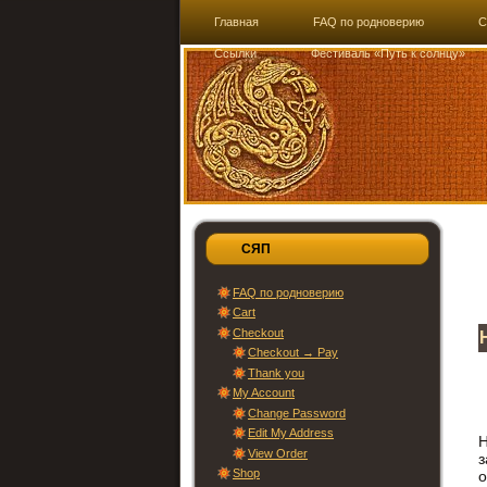
Главная
FAQ по родноверию
C
Ссылки
Фестиваль «Путь к солнцу»
СЯП
FAQ по родноверию
Cart
Checkout
Checkout → Pay
Thank you
My Account
Change Password
Edit My Address
View Order
Shop
о