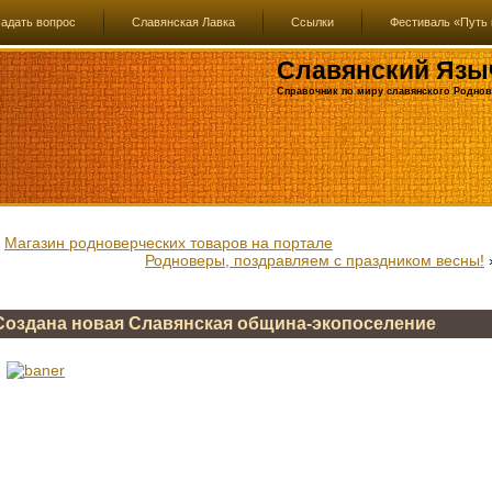
адать вопрос
Славянская Лавка
Ссылки
Фестиваль «Путь 
Славянский Язы
Справочник по миру славянского Роднов
«
Магазин родноверческих товаров на портале
Родноверы, поздравляем с праздником весны!
Создана новая Славянская община-экопоселение