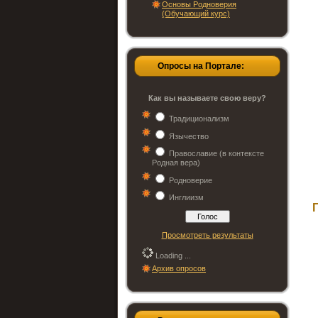
Основы Родноверия
(Обучающий курс)
Опросы на Портале:
Как вы называете свою веру?
Традиционализм
Язычество
Православие (в контексте
Родная вера)
Родноверие
Инглиизм
Просмотреть результаты
Loading ...
Архив опросов