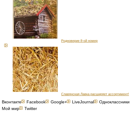
Родноверие 8-ой номер
Славянская Лавка расширяет ассортимент!
Вконтакте
Facebook
Google+
LiveJournal
Одноклассники
Мой мир
Twitter