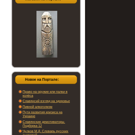
Новое на Портале:
Право на оружие или палки в
колёса
Славянсий взгляд на здоровье
Пивной алкоголизм
Пути развития кризиса на
Украине
Славянские демотиваторы.
Подборка 12
Чулков М.Д. Словарь русских