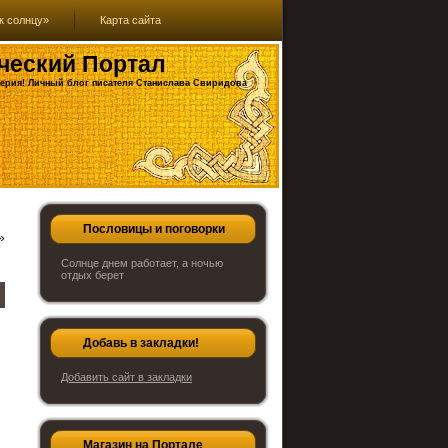
к солнцу»
Карта сайта
ческий Портал
ерия! Личный блог писателя Станислава Свиридова
Пословицы и поговорки
»
Солнце днем работает, а ночью
отдых берет
Добавь в закладки!
Добавить сайт в закладки
Магазин на Портале