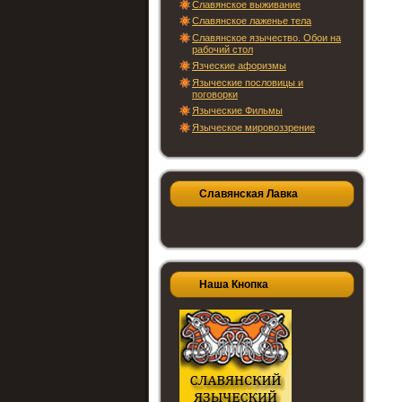
Славянское выживание
Славянское лаженье тела
Славянское язычество. Обои на
рабочий стол
Язческие афоризмы
Языческие пословицы и
поговорки
Языческие Фильмы
Языческое мировоззрение
Славянская Лавка
Наша Кнопка