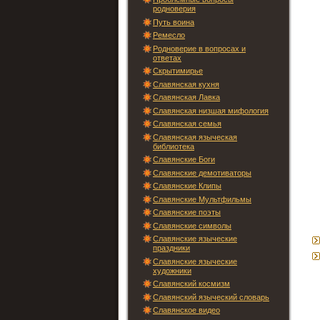
родноверия
Путь воина
Ремесло
Родноверие в вопросах и
ответах
Скрытимирье
Славянская кухня
Славянская Лавка
Славянская низшая мифология
Славянская семья
Славянская языческая
библиотека
Славянские Боги
Славянские демотиваторы
Славянские Клипы
Славянские Мультфильмы
Славянские поэты
Славянские символы
Славянские языческие
праздники
Славянские языческие
художники
Славянский космизм
Славянский языческий словарь
Славянское видео