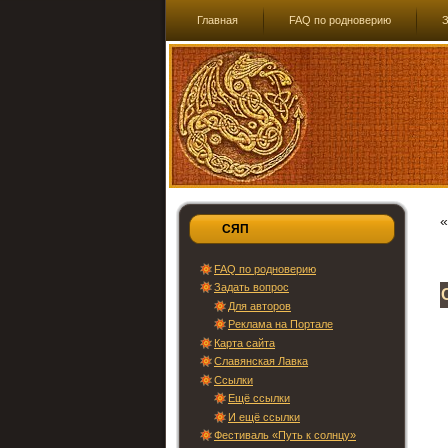
Главная
FAQ по родноверию
З
СЯП
FAQ по родноверию
Задать вопрос
Для авторов
Реклама на Портале
Карта сайта
Славянская Лавка
Ссылки
Ещё ссылки
И ещё ссылки
Фестиваль «Путь к солнцу»