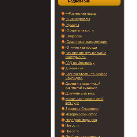
Родноверие
—Языческая лавка
-Книги/журналы
-Кумиры
-Обереги из кости
-Подвески
-Славянская парфюмерия
-Этническая посуда
-Языческие музыкальные
инструменты
FAQ по Инглиизму
Археология
Блог писателя Станислава
Свиридова
Деревья в славянской
языческой традиции
Документалистика
Животные в славянской
культуре
Здоровье Славянина!
Исторический обзор
Народная медицина
Новости
Новости
Проблемные вопросы