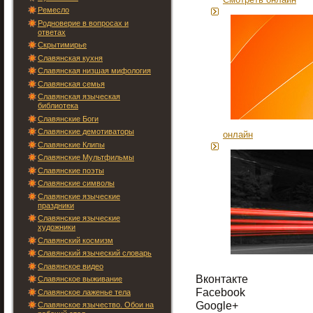
Ремесло
Родноверие в вопросах и
ответах
Скрытимирье
Славянская кухня
Славянская низшая мифология
Славянская семья
Славянская языческая
библиотека
Славянские Боги
Славянские демотиваторы
онлайн
Славянские Клипы
Славянские Мультфильмы
Славянские поэты
Славянские символы
Славянские языческие
праздники
Славянские языческие
художники
Славянский космизм
Славянский языческий словарь
Славянское видео
Вконтакте
Славянское выживание
Facebook
Славянское лаженье тела
Google+
Славянское язычество. Обои на