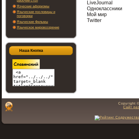
рабочий стол
LiveJournal
Язческие афоризмы
Одноклассники
Языческие пословицы и
Мой мир
поговорки
Twitter
Языческие Фильмы
Языческое мировоззрение
Наша Кнопка
Copyright 
Сайт ра