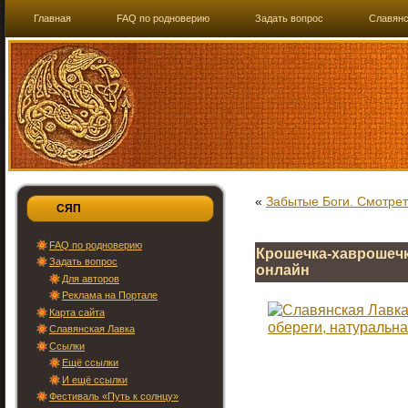
Главная
FAQ по родноверию
Задать вопрос
Славянс
«
Забытые Боги. Смотрет
СЯП
FAQ по родноверию
Крошечка-хаврошечка
Задать вопрос
онлайн
Для авторов
Реклама на Портале
Карта сайта
Славянская Лавка
Ссылки
Ещё ссылки
И ещё ссылки
Фестиваль «Путь к солнцу»