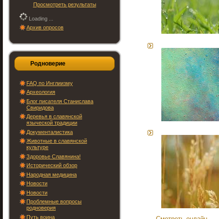
Просмотреть результаты
Loading ...
Архив опросов
Родноверие
FAQ по Инглиизму
Археология
Блог писателя Станислава
Свиридова
Деревья в славянской
языческой традиции
Документалистика
Животные в славянской
культуре
Здоровье Славянина!
Исторический обзор
Народная медицина
Новости
Новости
Проблемные вопросы
родноверия
Путь воина
Смотреть онлайн