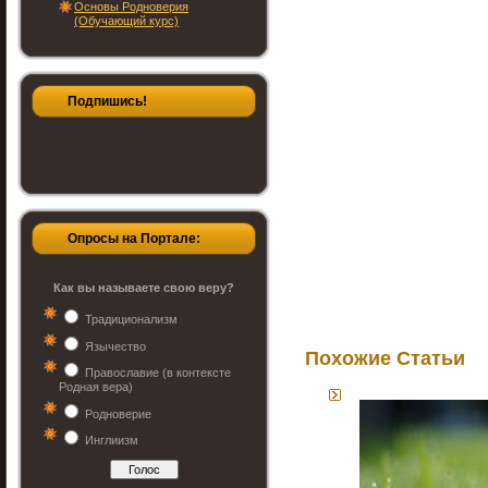
Основы Родноверия
(Обучающий курс)
Подпишись!
Опросы на Портале:
Как вы называете свою веру?
Традиционализм
Язычество
Похожие Статьи
Православие (в контексте
Родная вера)
Родноверие
Инглиизм