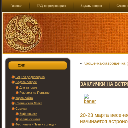
Главная
FAQ по родноверию
Задать вопрос
Славян
«
Крошечка-хаврошечка (
СЯП
FAQ по родноверию
Задать вопрос
ЗАКЛИЧКИ НА ВСТ
Для авторов
Реклама на Портале
Карта сайта
Славянская Лавка
Ссылки
20-23 марта весене
Ещё ссылки
И ещё ссылки
начинается астроно
Фестиваль «Путь к солнцу»