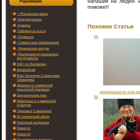
напашие на людей. 
Родноверие
поможет!
—Языческая лавка
-Книги/журналы
Похожие Статьи
-Кумиры
-Обереги из кости
-Подвески
-Славянская парфюмерия
-Этническая посуда
-Языческие музыкальные
инструменты
FAQ по Инглиизму
Археология
Блог писателя Станислава
Свиридова
Деревья в славянской
языческой традиции
деятельности для р
Документалистика
Животные в славянской
культуре
Здоровье Славянина!
Исторический обзор
Народная медицина
Новости
Новости
Проблемные вопросы