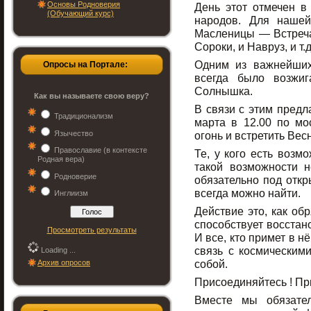
Основы Родноверия
День этот отмечен в
(Обучающий курс)
народов. Для наше
Масленицы — Встреча
Сороки, и Навруз, и т.д
Одним из важнейших
Опросы на Портале:
всегда было возжиг
Солнышка.
Как вы называете свою веру?
В связи с этим предл
Традиционализм
марта в 12.00 по мо
Язычество
огонь и встретить Весн
Православие (в контексте
Те, у кого есть возмо
Родная вера)
такой возможности н
Родноверие
обязательно под откр
всегда можно найти.
Инглиизм
Действие это, как об
способствует восстан
Просмотреть результаты
И все, кто примет в н
связь с космическим
Loading ...
собой.
Архив опросов
Присоединяйтесь ! Пр
Вместе мы обязате