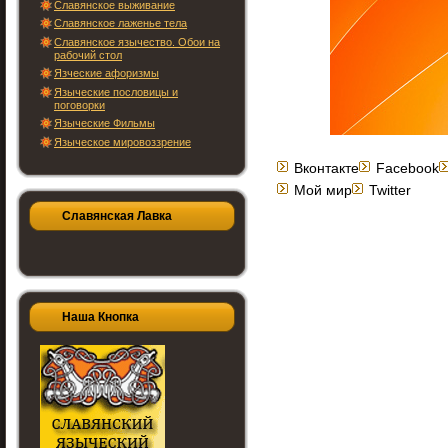
Славянское выживание
Славянское лаженье тела
Славянское язычество. Обои на
рабочий стол
Язческие афоризмы
Языческие пословицы и
поговорки
Языческие Фильмы
Языческое мировоззрение
Вконтакте
Facebook
Мой мир
Twitter
Славянская Лавка
Наша Кнопка