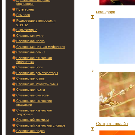
родноверия
Путь воина
мольфара
Ремесло
Родноверие в вопросах и
ответах
Скрытимирье
Славянская кухня
Славянская Лавка
Славянская низшая мифология
Славянская семья
Славянская языческая
библиотека
Славянские Боги
Славянские демотиваторы
Славянские Клипы
Славянские Мультфильмы
Славянские поэты
Славянские символы
Славянские языческие
праздники
Славянские языческие
художники
Славянский космизм
Смотреть онлайн
Славянский языческий словарь
Славянское видео