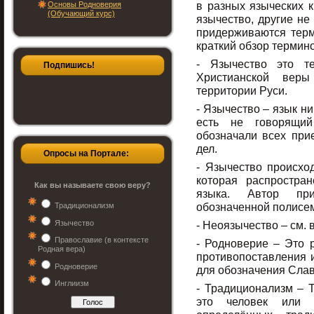
в разных языческих к
Основы Родноверия
(Обучающий курс)
язычество, другие не
придерживаются терми
краткий обзор термино
- Язычество это т
Подпишись!
Христианской вер
территории Руси.
- Язычество – язык ни
есть не говорящий
обозначали всех при
дел.
Опросы на Портале:
- Язычество происход
которая распростра
Как вы называете свою веру?
языка. Автор при
обозначенной полисе
Традиционализм
Язычество
- Неоязычество – см.
Православие (в контексте
- Родноверие – Это р
Родная вера)
противопоставления 
Родноверие
для обозначения Слав
Инглиизм
- Традиционализм – Т
это человек или 