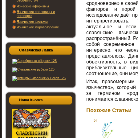
рабочий стол
«родноверие» в своей
Язческие афоризмы
факторов, и порой
Языческие пословицы и
исследование даёт п
поговорки
интерпретировать
Языческие Фильмы
актуальное, и есл
Языческое мировоззрение
славянские язычес
распространённый. Ро
собой современное 
интересно, что неоя
Славянская Лавка
представлялось. Да
объективность, в ви
приблизительные ц
соотношение, они мог
Итак, правомерным 
язычество», который
за термином «род
понимается славянско
Наша Кнопка
Похожие Статьи