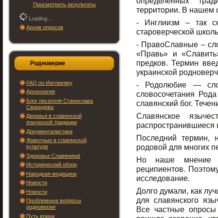
определённых тра
Просмотреть результаты
территории. В нашем 
Loading ...
- Инглиизм – так 
Архив опросов
староверческой школ
- ПравоСлавные – сло
«Правь» и «Славить
предков. Термин вве
Родноверие
украинской родноверч
FAQ по Инглиизму
- Родолюбие — сло
Археология
словосочетания Рода
Блог писателя Станислава
славянский бог. Течен
Свиридова
Славянское язычес
Деревья в славянской
языческой традиции
распространившиеся н
Документалистика
Последний термин, 
Животные в славянской
родовой для многих п
культуре
Здоровье Славянина!
Но наше мнение 
Исторический обзор
реципиентов. Поэтом
Народная медицина
исследование.
Новости
Долго думали, как луч
Новости
для славянского язы
Проблемные вопросы
родноверия
Все частные опросы 
Путь воина