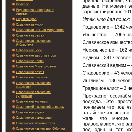
пришло озарение, что
Ремесло
данные. На момент эк
Родноверие в вопросах и
зарегистрировано 101
ответах
Итак, что дал поиск:
Скрытимирье
Славянская кухня
Родноверие – 13
Славянская низшая мифология
Язычество — 70
Славянская семья
Славянская языческая
Славянское язычест
библиотека
Неоязычество – 
Славянские Боги
Славянские демотиваторы
Ведизм – 341
Славянские Клипы
Славянский ведизм
Славянские Мультфильмы
Славянские поэты
Староверие – 4
Славянские символы
Инглиизм – 13
Славянские языческие
праздники
Традиционалист 
Славянские языческие
Прекрасно осознаём
художники
подхода. Это прост
Славянский космизм
понимаем что под яз
Славянский языческий словарь
алтайское язычество,
Славянское видео
жаль, что многие
Славянское выживание
православием, что зат
Славянское лаженье тела
Славянское язычество. Обои на
под один и тот же