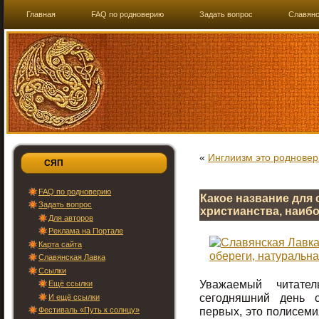
Главная
FAQ по родноверию
Задать вопрос
Славянс
«
Инглиизм это роднове
СЯП
FAQ по родноверию
Какое название для 
Задать вопрос
христианства, наиб
Для авторов
Реклама на Портале
Карта сайта
Славянская Лавка
Ссылки
Уважаемый читате
Ещё ссылки
сегодняшний день с
И ещё ссылки
первых, это полисеми
Фестиваль «Путь к солнцу»