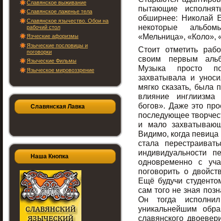
Славянское выживание
пытающие исполнят
Славянское лаженье тела
обширнее: Николай Е
Славянское язычество. Обои на
некоторые альбом
рабочий стол
«Мельница», «Коло», 
Язческие афоризмы
Языческие пословицы и
Стоит отметить рабо
поговорки
своим первым альб
Языческие Фильмы
Музыка просто по
Языческое мировоззрение
захватывала и уноси
мягко сказать, была 
влияние инглиизма
богов». Даже это про
Славянская Лавка
последующее творчес
и мало захватывающ
Видимо, когда певица
стала перестраиват
индивидуальности п
Наша Кнопка
одновременно с уча
поговорить о двойст
Ещё будучи студентом
сам того не зная поз
Он тогда исполнил
уникальнейшим обра
славянского двоевер