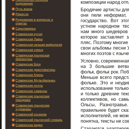
композиции народ отп
родноверия
Бродячие артисты для
Путь воина
Ремесло
они пели неформат, 
Родноверие в вопросах и
государство. Вот эт
ответах
устном народном тв
Скрытимирье
нам много шедевров 
Славянская кухня
которое заставляет з
Славянская Лавка
пляс. Поэтому многие
Славянская низшая мифология
свои альбомы песни 
Славянская семья
многих поэтов с языч
Славянская языческая
библиотека
Условно, современная
Славянские Боги
на 3 большие ветви
Славянские демотиваторы
фольк, фольк рок. Поб
Славянские Клипы
Меньше всего предст
Славянские Мультфильмы
фольке. Это и неудив
Славянские поэты
использование только
Славянские символы
и только древние тек
Славянские языческие
коллективов, но сам
праздники
Ольсы, Разнотравье
Славянские языческие
художники
правильнее будет ска
Славянский космизм
исполнителей, не мож
Славянский языческий словарь
понятна, тексты не со
Славянское видео
Стараются адаптиров