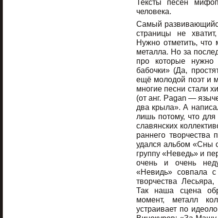
Тексты песен мифоп
человека.
Самый развивающийся 
страницы не хватит
Нужно отметить, что 
металла. Но за послед
про которые нужно 
бабочки» (Да, простя
ещё молодой поэт и му
многие песни стали х
(от анг. Pagan — языч
два крыла». А написа
лишь потому, что для
славянских коллектив
раннего творчества 
удался альбом «Сны с
группу «Неведь» и пе
очень и очень нед
«Невидь» совпала с
творчества Лесьяра,
Так наша сцена об
момент, металл ко
устраивает по идеоло