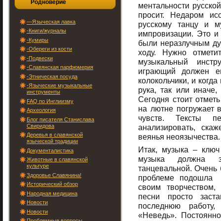
Родноверие
ментальности русской 
просит. Недаром ис
—Языческая лавка
русскому танцу и м
-Книги/журналы
импровизации. Это и
-Кумиры
были неразлучным ду
-Обереги из кости
ходу. Нужно отмети
-Подвески
музыкальный инстру
-Славянская парфюмерия
играющий должен е
-Этническая посуда
колокольчики, и когд
-Языческие музыкальные
рука, так или иначе,
инструменты
Сегодня стоит отметь
FAQ по Инглиизму
на лютне погружает в
Археология
чувств. Тексты 
Блог писателя Станислава
Свиридова
анализировать, ска
Деревья в славянской
веянья неоязычества.
языческой традиции
Итак, музыка – клю
Документалистика
музыка должна з
Животные в славянской
культуре
танцевальной. Очень 
Здоровье Славянина!
проблеме подошла 
Исторический обзор
своим творчеством,
Народная медицина
песни просто заст
Новости
последнюю работу,
Новости
«Неведь». Постоянно
Проблемные вопросы