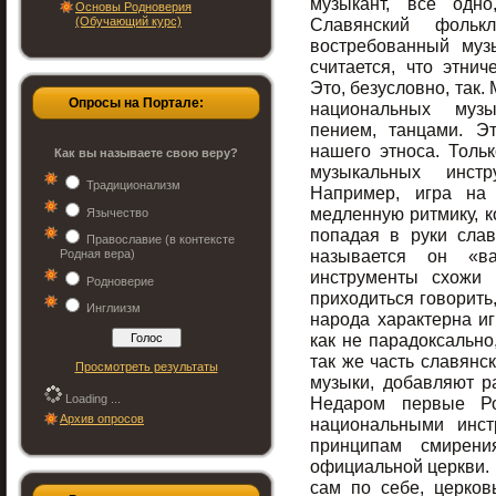
музыкант, всё одн
Основы Родноверия
(Обучающий курс)
Славянский фольк
востребованный муз
считается, что этни
Это, безусловно, так.
Опросы на Портале:
национальных музы
пением, танцами. Э
нашего этноса.
Тольк
Как вы называете свою веру?
музыкальных инстр
Традиционализм
Например, игра на 
медленную ритмику, к
Язычество
попадая в руки слав
Православие (в контексте
называется он «ва
Родная вера)
инструменты схожи 
Родноверие
приходиться говорить
Инглиизм
народа характерна иг
как не парадоксально
так же часть славянс
Просмотреть результаты
музыки, добавляют ра
Loading ...
Недаром первые Р
Архив опросов
национальными инст
принципам смирени
официальной церкви. Н
сам по себе, церков