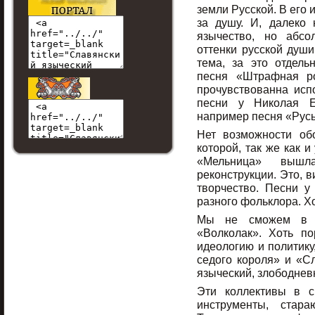
земли Русской. В его 
за душу. И, далеко
язычество, но абс
оттенки русской души
тема, за это отдель
песня «Штрафная ро
прочувствованна испо
песни у Николая Е
например песня «Русь
Нет возможности об
которой, так же как 
«Мельница» выш
реконструкции. Это, в
творчество. Песни у
разного фольклора. Хо
Мы не сможем в эт
«Волколак». Хоть п
идеологию и политику
седого короля» и «С
языческий, злободнев
Эти коллективы в с
инструменты, стара