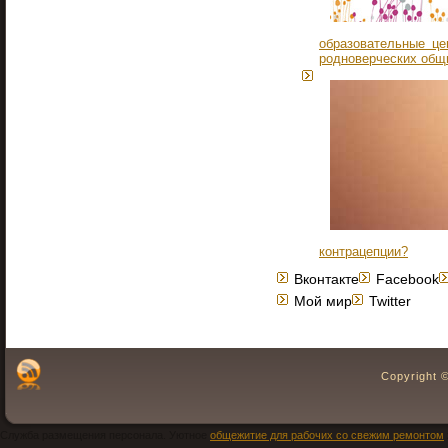
образовательные це
родноверческих общ
контрацепции?
Вконтакте
Facebook
Мой мир
Twitter
Copyright 
Служба размещения персонала. Уютное
общежитие для рабочих со свежим ремонтом