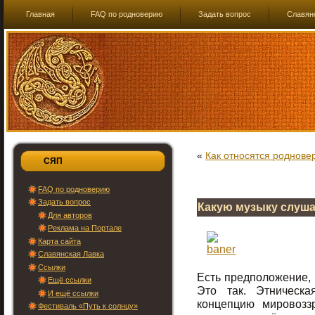
Главная
FAQ по родноверию
Задать вопрос
Славян
«
Как относятся роднове
СЯП
FAQ по родноверию
Задать вопрос
Какую музыку слуш
Для авторов
Реклама на Портале
Карта сайта
Славянская Лавка
Ссылки
Есть предположение, 
Ещё ссылки
Это так. Этническ
И ещё ссылки
концепцию мировозз
Фестиваль «Путь к солнцу»