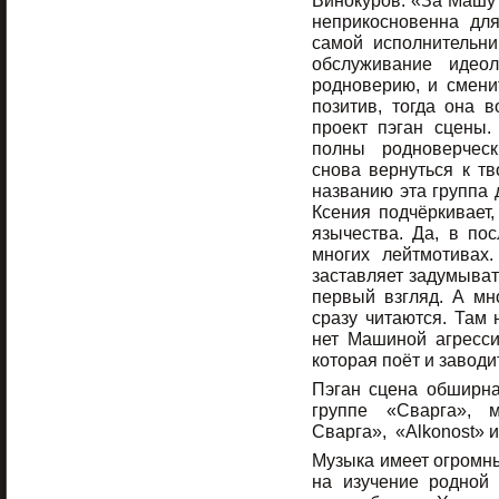
Винокуров: «За Машу 
неприкосновенна для
самой исполнительни
обслуживание идеол
родноверию, и смени
позитив, тогда она 
проект пэган сцены.
полны родноверческ
снова вернуться к тв
названию эта группа 
Ксения подчёркивает,
язычества. Да, в по
многих лейтмотивах.
заставляет задумывать
первый взгляд. А мн
сразу читаются. Там 
нет Машиной агресси
которая поёт и заводи
Пэган сцена обширна
группе «Сварга», 
Сварга», «Alkonost» и
Музыка имеет огромны
на изучение родной