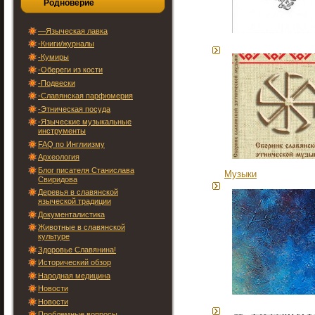
Родноверие
—Языческая лавка
-Книги/журналы
-Кумиры
-Обереги из кости
-Подвески
-Славянская парфюмерия
-Этническая посуда
-Языческие музыкальные
инструменты
FAQ по Инглиизму
Археология
Блог писателя Станислава
Музыки
Свиридова
Деревья в славянской
языческой традиции
Документалистика
Животные в славянской
культуре
Здоровье Славянина!
Исторический обзор
Народная медицина
Новости
Новости
Проблемные вопросы