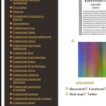
родноверия
Путь воина
Ремесло
Родноверие в вопросах и
ответах
Скрытимирье
Славянская кухня
Славянская Лавка
Славянская низшая мифология
Славянская семья
Славянская языческая
библиотека
Славянские Боги
Славянские демотиваторы
Славянские Клипы
Славянские Мультфильмы
Славянские поэты
Славянские символы
Славянские языческие
праздники
заболеваний
Славянские языческие
Вконтакте
Facebook
художники
Мой мир
Twitter
Славянский космизм
Славянский языческий словарь
Славянское видео