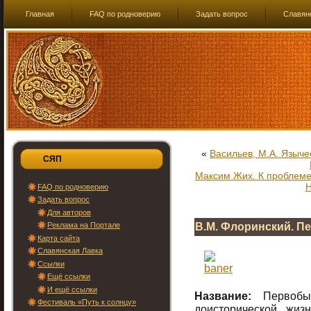
Главная
FAQ по родноверию
Задать вопрос
Славян
«
Васильев, М.А. Языче
СЯП
Максим Жих. К проблеме
Н
FAQ по родноверию
Задать вопрос
Для авторов
Реклама на Портале
В.М. Флоринский. П
Карта сайта
Славянская Лавка
Ссылки
Ещё ссылки
И ещё ссылки
Название:
Первобыт
Фестиваль «Путь к солнцу»
доисторической жиз