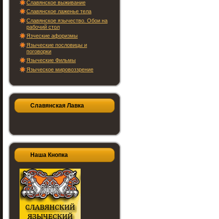
Славянское выживание
Славянское лаженье тела
Славянское язычество. Обои на
рабочий стол
Язческие афоризмы
Языческие пословицы и
поговорки
Языческие Фильмы
Языческое мировоззрение
Славянская Лавка
Наша Кнопка