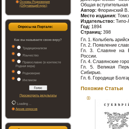
Основы Родноверия
Общая вступительная 
(Обучающий курс)
Автор:
Флоринский В.
Место издания:
Томс
Издательство:
Типо-
Год:
1894
Опросы на Портале:
Страниц:
398
Гл. 1. Колыбель арийс
Как вы называете свою веру?
Гл. 2. Появление слав
Традиционализм
Гл. 3. Славяне на 
России.
Язычество
Гл. 4. Славянские гор
Православие (в контексте
Родная вера)
Гл. 5. Великая Пер
Сибирью.
Родноверие
Гл. 6. Городище Болга
Инглиизм
Похожие Статьи
Просмотреть результаты
Loading ...
Архив опросов