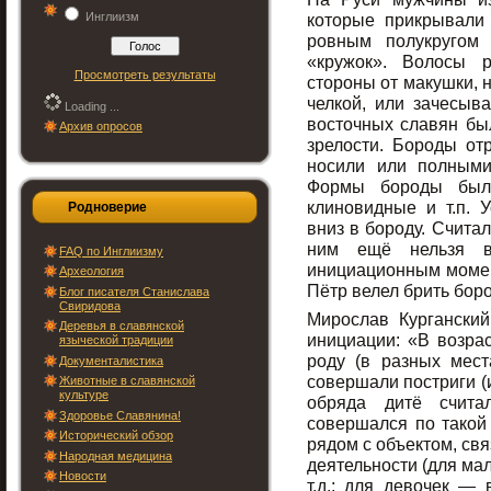
Инглиизм
которые прикрывали 
ровным полукругом
«кружок». Волосы 
Просмотреть результаты
стороны от макушки, 
челкой, или зачесыв
Loading ...
восточных славян бы
Архив опросов
зрелости. Бороды от
носили или полными
Формы бороды были
клиновидные и т.п.
Родноверие
вниз в бороду. Считал
ним ещё нельзя в
FAQ по Инглиизму
инициационным момен
Археология
Пётр велел брить боро
Блог писателя Станислава
Свиридова
Мирослав Кургански
Деревья в славянской
инициации: «В возрас
языческой традиции
роду (в разных мест
Документалистика
совершали постриги (и
Животные в славянской
культуре
обряда дитё счита
Здоровье Славянина!
совершался по такой 
Исторический обзор
рядом с объектом, св
Народная медицина
деятельности (для мал
Новости
т.д.; для девочек — 