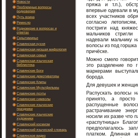
Новости
пряжа и т.п.), обс
Проблемные вопросы
впервые одевали в му
родноверия
всех участников обр
Путь воина
согласно летопися
Ремесло
постриги над княже
Родноверие в вопросах и
ответах
мальчиков стригли
Скрытимирье
надевали мальчику н
Славянская кухня
волосы из под горшка 
Славянская низшая мифология
причёске.
Славянская семья
Можно смело говорит
Славянская языческая
это разделение по 
библиотека
маркерами выступал
Славянские Боги
борода.
Славянские демотиваторы
Славянские Клипы
Для девушек и женщин
Славянские Мультфильмы
Распускать волосы н
Славянские поэты
принято, а просто
Славянские символы
распущенные волос
Славянские языческие
праздники
растрачивание энер
Славянские языческие
носили их разве что 
художники
«распутницы» Благ
Славянский космизм
предполагалось за
Славянский языческий словарь
платком. Длинная к
Славянское видео