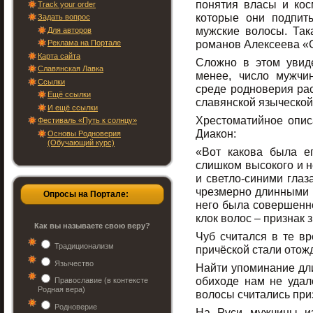
понятия власы и ко
Track your order
которые они подпит
Задать вопрос
мужские волосы. Так
Для авторов
романов Алексеева «
Реклама на Портале
Карта сайта
Сложно в этом увид
Славянская Лавка
менее, число мужч
Ссылки
среде родноверия рас
Ещё ссылки
славянской языческой
И ещё ссылки
Хрестоматийное опи
Фестиваль «Путь к солнцу»
Диакон:
Основы Родноверия
(Обучающий курс)
«Вот какова была ег
слишком высокого и н
и светло-синими глаз
чрезмерно длинными в
Опросы на Портале:
него была совершенно
клок волос – признак 
Как вы называете свою веру?
Чуб считался в те вр
Традиционализм
причёской стали отожд
Язычество
Найти упоминание дл
обиходе нам не удал
Православие (в контексте
Родная вера)
волосы считались при
Родноверие
На Руси мужчины из