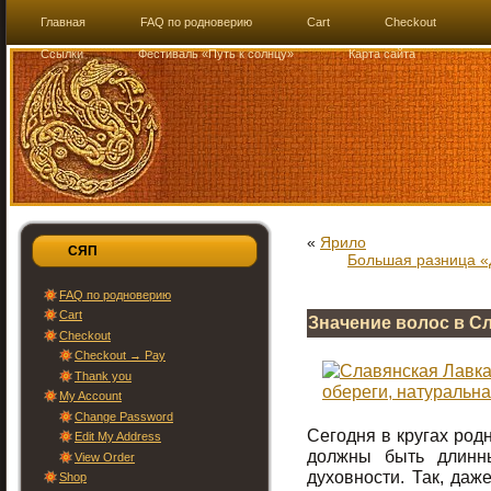
Главная
FAQ по родноверию
Cart
Checkout
Ссылки
Фестиваль «Путь к солнцу»
Карта сайта
«
Ярило
СЯП
Большая разница «
FAQ по родноверию
Cart
Значение волос в С
Checkout
Checkout → Pay
Thank you
My Account
Change Password
Сегодня в кругах род
Edit My Address
должны быть длинны
View Order
духовности. Так, даж
Shop