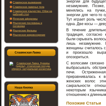
энергии для будуще
Славянское выживание
незамужние. Позже
Славянское лаженье тела
менялись на пучки
Славянское язычество. Обои на
энергии для чего-то о
рабочий стол
Тут играет роль числ
Язческие афоризмы
Языческие пословицы и
одна. Две косы — дев
поговорки
В течение длительн
Языческие Фильмы
традиция, согласно
Языческое мировоззрение
были скрывать волосы
лишь незамужние. 
женщины считалось 
и произошло выраж
Славянская Лавка
опозориться.
С волосами связано 
выбрасывать обстри
печи. Острижен
приравнивалась к в
женских волос этн
сакральности отно
Наша Кнопка
некоторым язычник
отношению к длинным
Похожие Статьи