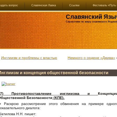
адать вопрос
Славянская Лавка
Ссылки
Фестиваль «Путь 
Славянский Язы
Справочник по миру славянского Роднов
«
Инглиизм и проблемы с властью
Немного о ордене «Джива»
Инглиизм и концепция общественной безопасности
7)
Противопоставление инглиизма и
Концепци
Общественной Безопасности
(КПЕ).
⇒ Раскрою рассмотрение этого обвинения на примере одног
оказательного диалога:
атилова Н.Н. пишет: