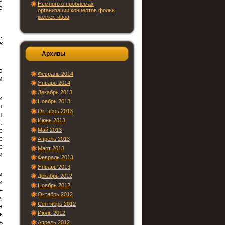
Немного о проблемах
е
организации концертов фольк
коллективов
,
в
Архивы
о
Февраль 2014
м
Январь 2014
Декабрь 2013
и
Ноябрь 2013
п
Октябрь 2013
н
Июнь 2013
.
с
Май 2013
с
Апрель 2013
с
Март 2013
и
Февраль 2013
Январь 2013
м
Декабрь 2012
и
Ноябрь 2012
–
Октябрь 2012
,
Сентябрь 2012
я
Июль 2012
к
ь
Апрель 2012