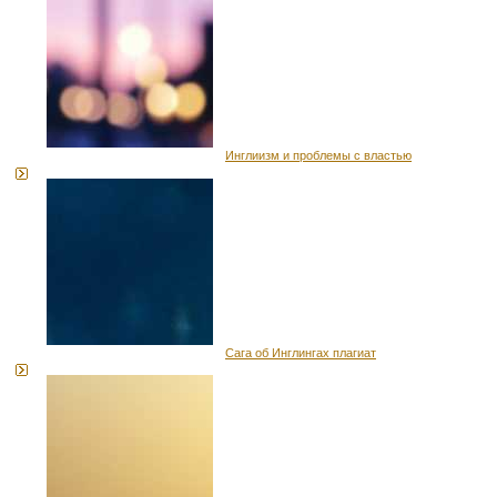
Инглиизм и проблемы с властью
Сага об Инглингах плагиат