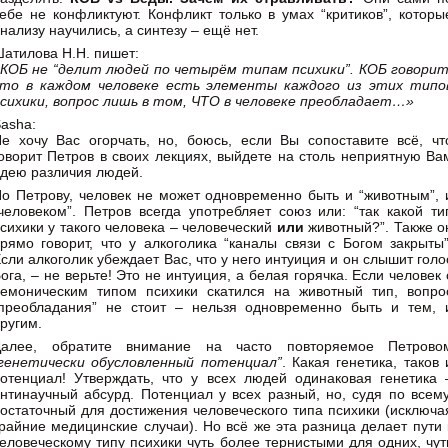
ебе не конфликтуют. Конфликт только в умах “критиков”, которы
нализу научились, а синтезу – ещё нет.
атилова Н.Н. пишет:
КОБ не “делит людей по четырём типам психики”. КОБ говорит
что в каждом человеке есть элементы каждого из этих типо
сихики, вопрос лишь в том, ЧТО в человеке преобладает…»
asha:
е хочу Вас огорчать, но, боюсь, если Вы сопоставите всё, чт
оворит Петров в своих лекциях, выйдете на столь неприятную Ва
дею различия людей.
о Петрову, человек не может одновременно быть и “животным”, 
человеком”. Петров всегда употребляет союз или: “так какой ти
сихики у такого человека – человеческий
или
животный?”. Также о
рямо говорит, что у алкоголика “каналы связи с Богом закрыты”
сли алкоголик убеждает Вас, что у него интуиция и он слышит голо
ога, – не верьте! Это не интуиция, а белая горячка. Если человек 
емоническим типом психики скатился на животный тип, вопро
преобладания” не стоит – нельзя одновременно быть и тем, 
ругим.
Далее, обратите внимание на часто повторяемое Петрово
генетически обусловленный потенциал”
. Какая генетика, таков 
отенциал! Утверждать, что у всех людей одинаковая генетика 
нтинаучный абсурд. Потенциал у всех разный, но, судя по всему
остаточный для достижения человеческого типа психики (исключа
райние медицинские случаи). Но всё же эта разница делает пути 
еловеческому типу психики чуть более тернистыми для одних, чут