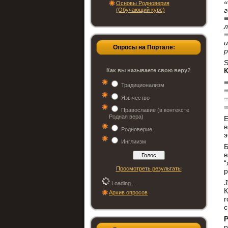
Основы Родноверия
г
(Обучающий курс)
л
и
Опросы на Портале:
р
S
Как вы называете свою веру?
⇛
Традиционализм
⇛
Язычество
⇛
⇛
Православие (в контексте
Родная вера)
Е
в
Родноверие
э
Инглиизм
Б
в
“
Просмотреть результаты
р
J
Loading ...
К
Архив опросов
г
с
P
р