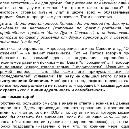
олее естественными для других. Как рисование или музыка: одни
аётся легче, другим тяжелее. Что в этом такого страшного?.. 
некоторых странах музыке учат в школе всех – обязательны
редмет. Кому-то проще, кому-то тяжелее. Так и с совестью.
итата:
«В отличие от этого, Хиневич делит людей (по факту и
рождения) на человеков (которым по факту рождения о
пределённых предков “даны Дух и Совесть”) и недочеловеко
которым по факту рождения от других предков Дух и Совест
значально “не даны”).
енетика не определяет мировоззрение, наличие Совести и т.д. “О
ождения” – не значит генетически. Тот же Петров говорил пр
обрезание на восьмой день и подавление определённы
еханизмов развития психики – вот Вам и “от рождения”…
Я вообщ
е понимаю, откуда взялся термин “недочеловеки”. Извините з
прямой вопрос – это Вы сами его придумали или о
последователей” услышали?
Ни разу не слышал этого слова 
выступлениях Хиневича.
Наоборот, он неоднократно подчеркивал
то все народы разные (а не плохие или хорошие), и каждый долже
сохранять
свою
индивидуальность и самобытность
.
Наш комментарий
.
обственно, большого смысла в анализе ответа Лесника на данны
опрос нет. Здесь происходит попытка сравнения антропологи
нглингов и антропологии КОБ в пользу инглингов, которую можн
ыло бы оставить без внимания, если бы не одно «но» — реч
ашла об антропологии (учении о природе человека), а, значит
ожно поздравить читателей с тем, что, по крайней мере, оди