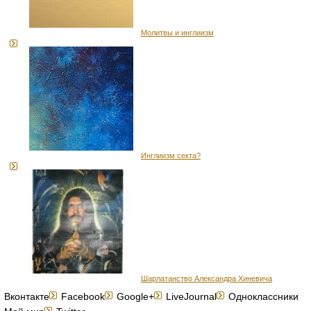
Молитвы и инглиизм
Инглиизм секта?
Шарлатанство Александра Хиневича
Вконтакте
Facebook
Google+
LiveJournal
Одноклассники