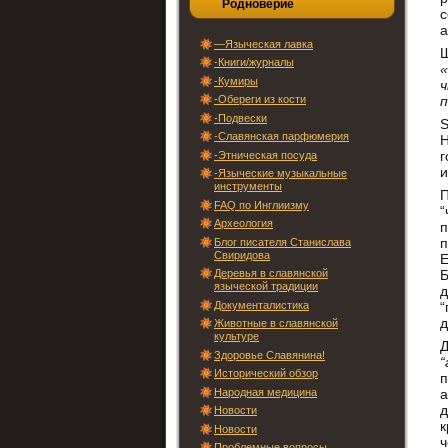
Родноверие
с
а
—Языческая лавка
Ш
-Книги/журналы
«
-Кумиры
-Обереги из кости
п
-Подвески
S
-Славянская парфюмерия
Н
г
-Этническая посуда
и
-Языческие музыкальные
инструменты
П
FAQ по Инглиизму
“
Археология
п
п
Блог писателя Станислава
Свиридова
Е
Деревья в славянской
Б
языческой традиции
д
Документалистика
“
д
Животные в славянской
культуре
Здоровье Славянина!
“
Исторический обзор
п
Народная медицина
а
д
Новости
к
Новости
ч
Проблемные вопросы