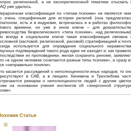
опрос религиозной, а не околорелигиозной тематики отыскать 
AQ уже удалось.
ерархичная классификация по «типам психики» не является чем
о очень специфичным для истории религий (она предлагалас
латоном, есть и в индуизме, встречалась и в работах философо
Нового времени, но уже в ином ключе – для доказательств
ревосходства безрелигиозного «типа психики», над религиозным)
о всегда в социальном ключе такая классификация связана 
ословной (кастовой, религиозной, расовой) стратификацией и почт
сегда используется для оправдания социального неравенства
аучных подтверждений такого рода идеи не находят и, как правило
последствии их проповедники, желая сохранить реноме, заявляют
то «в одном человеке сочетаются разные типы психики», а сразу и
се «неправильно поняли».
то касается рассуждений о неполноценности иных народов, то он
рисутствуют в САВ, а в лекциях Хиневича и Трехлебова част
стречаются ремарки о неполноценности людей с другим цвето
ожи на основании учения инглингов об «энергонной структур
рови».
Похожие Статьи