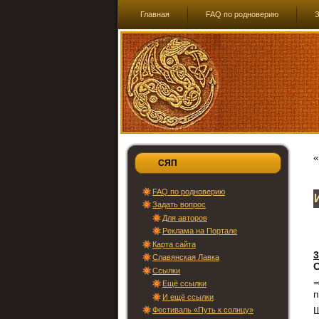
Главная
FAQ по родноверию
З
СЯП
FAQ по родноверию
Задать вопрос
Для авторов
Реклама на Портале
Карта сайта
3
Славянская Лавка
Ссылки
Ещё ссылки
п
И ещё ссылки
Ш
Фестиваль «Путь к солнцу»