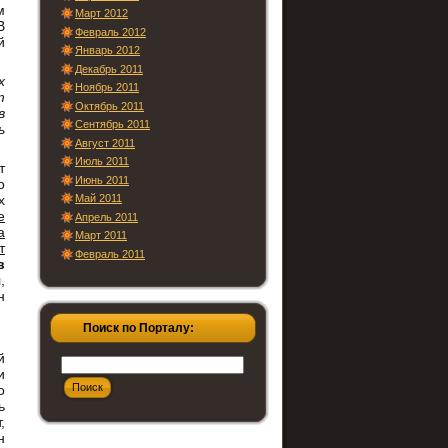
м
Март 2012
В
Февраль 2012
й
Январь 2012
Декабрь 2011
х
Ноябрь 2011
т
Октябрь 2011
в
Сентябрь 2011
ь
Август 2011
Июль 2011
т
Июнь 2011
о
Май 2011
х
е
Апрель 2011
а
Март 2011
т
Февраль 2011
в
,
н
Поиск по Порталу:
й
и
о
ь
,
н