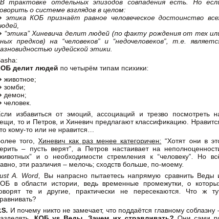
«В трактовке отдельных эпизодов совпадения есть. Но есл
оворить о системе взглядов в целом:
⇛
этика КОБ признаёт равное человеческое достоинство все
юдей,
⇛
“этика” Хиневича делит людей (по факту рождения от тех ил
ных предков) на “человеков” и “недочеловеков”, т.е. являетс
азновидностью иудейской этики.
asha:
КОБ делит людей
по четырём типам психики:
 животное;
 зомби;
 демон;
 человек.
сли избавиться от эмоций, ассоциаций и трезво посмотреть н
ещи, то и Петров, и Хиневич предлагают классификацию. Нравитс
то кому-то или не нравится…
олее того,
Хиневич как раз менее категоричен:
“Хотят они в эт
ерить – пусть верят”, а Петров настаивает на неполноценност
животных” и о необходимости стремления к “человеку”. Но вс
авно, эти различия – мелочь; сходств больше, по-моему.
ust A. Word
, Вы напрасно пытаетесь напрямую сравнить Веды 
ОБ в области истории, ведь временные промежутки, о которы
оворят те и другие, практически не пересекаются. Что ж ту
равнивать?
.S.
И почему никто не замечает, что поддаётся главному соблазну 
азделять.
КОБ vs Веды. Зачем их стравливать?
Они сами п