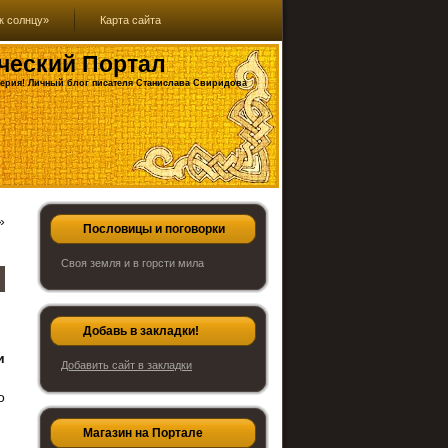
к солнцу»
Карта сайта
ческий Портал
ерия! Личный блог писателя Станислава Свиридова
»
Пословицы и поговорки
Своя земля и в горсти мила
Добавь в закладки!
и
Добавить сайт в закладки
о
Магазин на Портале