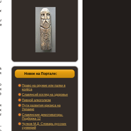
и
х
и
я
а
я
Новое на Портале:
о
Право на оружие или палки в
и
колёса
ё
Славянсий взгляд на здоровье
Пивной алкоголизм
и
Пути развития кризиса на
Украине
х
т
Славянские демотиваторы.
Подборка 12
Чулков М.Д. Словарь русских
–
суеверий
о