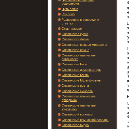
б
родноверия
д
Путь воина
Ремесло
п
Родноверие в вопросах и
Ц
ответах
Скрытимирье
о
Славянская кухня
(
Славянская Лавка
и
Славянская низшая мифология
Г
Славянская семья
р
Славянская языческая
библиотека
м
Славянские Боги
н
Славянские демотиваторы
Славянские Клипы
“
Славянские Мультфильмы
ч
Славянские поэты
Славянские символы
Славянские языческие
праздники
С
Славянские языческие
в
художники
и
Славянский космизм
б
Славянский языческий словарь
з
Славянское видео
м