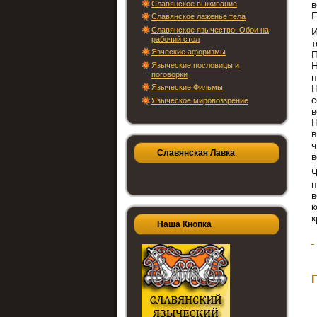
в
Славянское выживание
F
Славянское лаженье тела
Славянское язычество. Обои на
И
рабочий стол
т
Язческие афоризмы
П
Языческие пословицы и
поговорки
п
Языческие Фильмы
Н
с
Языческое мировоззрение
в
Н
в
ч
Славянская Лавка
в
Ч
п
в
к
к
Наша Кнопка