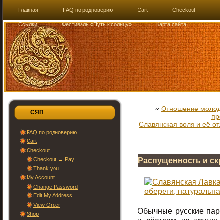
Главная
FAQ по родноверию
Cart
Checkout
Ссылки
Фестиваль «Путь к солнцу»
Карта сайта
«
Отношение молоде
СЯП
пр
Славянская воля и её о
FAQ по родноверию
Cart
Checkout
Checkout → Pay
Распущенность и с
Thank you
My Account
Change Password
Edit My Address
View Order
Обычные русские пар
Shop