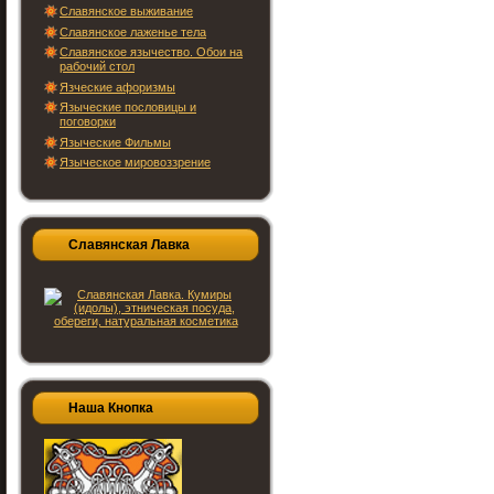
Славянское выживание
Славянское лаженье тела
Славянское язычество. Обои на
рабочий стол
Язческие афоризмы
Языческие пословицы и
поговорки
Языческие Фильмы
Языческое мировоззрение
Славянская Лавка
Наша Кнопка