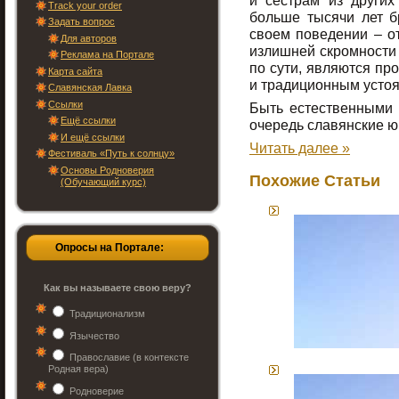
и сёстрам из других
Track your order
больше тысячи лет б
Задать вопрос
своем поведении – о
Для авторов
излишней скромности 
Реклама на Портале
по сути, являются про
Карта сайта
и традиционным устоя
Славянская Лавка
Ссылки
Быть естественными
Ещё ссылки
очередь славянские 
И ещё ссылки
Читать далее »
Фестиваль «Путь к солнцу»
Основы Родноверия
Похожие Статьи
(Обучающий курс)
Опросы на Портале:
Как вы называете свою веру?
Традиционализм
Язычество
Православие (в контексте
Родная вера)
Родноверие