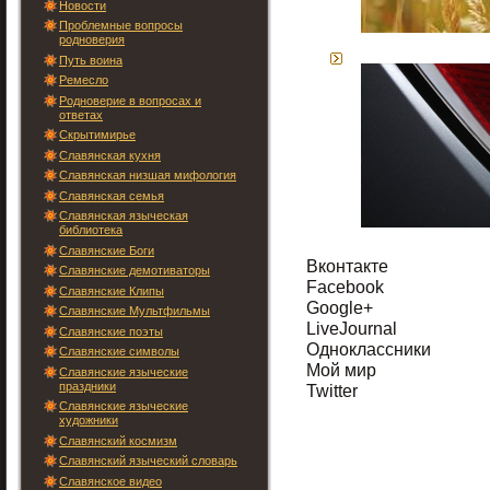
Новости
Проблемные вопросы
родноверия
Путь воина
Ремесло
Родноверие в вопросах и
ответах
Скрытимирье
Славянская кухня
Славянская низшая мифология
Славянская семья
Славянская языческая
библиотека
Славянские Боги
Вконтакте
Славянские демотиваторы
Facebook
Славянские Клипы
Google+
Славянские Мультфильмы
LiveJournal
Славянские поэты
Одноклассники
Славянские символы
Мой мир
Славянские языческие
праздники
Twitter
Славянские языческие
художники
Славянский космизм
Славянский языческий словарь
Славянское видео