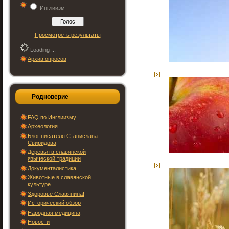
Инглиизм
Просмотреть результаты
Loading ...
Архив опросов
Родноверие
FAQ по Инглиизму
Археология
Блог писателя Станислава
Свиридова
Деревья в славянской
языческой традиции
Документалистика
Животные в славянской
культуре
Здоровье Славянина!
Исторический обзор
Народная медицина
Новости